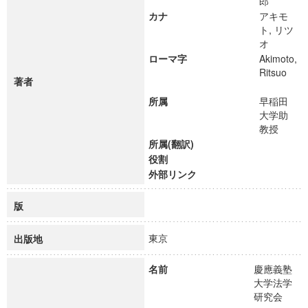
郎
カナ
アキモ
ト, リツ
オ
ローマ字
Akimoto,
Ritsuo
著者
所属
早稲田
大学助
教授
所属(翻訳)
役割
外部リンク
版
東京
出版地
名前
慶應義塾
大学法学
研究会