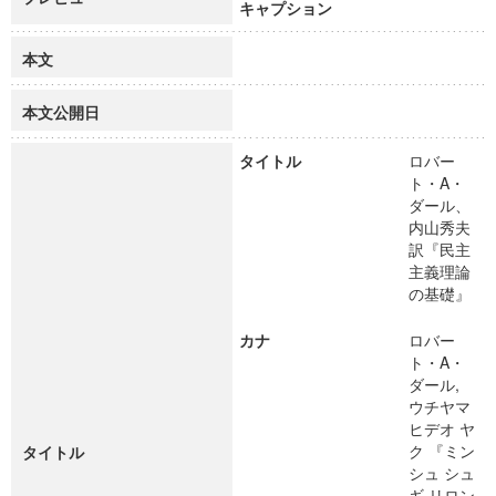
キャプション
本文
本文公開日
タイトル
ロバー
ト・A・
ダール、
内山秀夫
訳『民主
主義理論
の基礎』
カナ
ロバー
ト・A・
ダール,
ウチヤマ
ヒデオ ヤ
ク 『ミン
タイトル
シュ シュ
ギ リロン