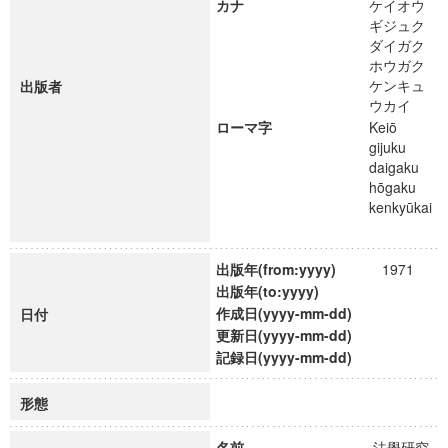
カナ
ケイオウ
ギジュク
ダイガク
ホウガク
ケンキュ
出版者
ウカイ
ローマ字
Keiō
gijuku
daigaku
hōgaku
kenkyūkai
出版年(from:yyyy)
1971
出版年(to:yyyy)
作成日(yyyy-mm-dd)
日付
更新日(yyyy-mm-dd)
記録日(yyyy-mm-dd)
形態
名前
法學研究