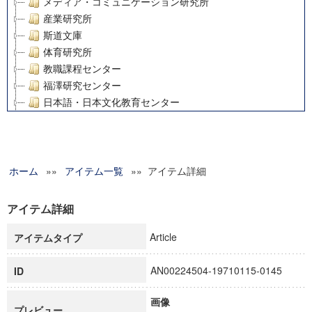
メディア・コミュニケーション研究所
産業研究所
斯道文庫
体育研究所
教職課程センター
福澤研究センター
日本語・日本文化教育センター
アート・センター
外国語教育研究センター
デジタルメディア・コンテンツ統合研究センター
ホーム
»»
グローバルリサーチインスティテュート
アイテム一覧
»» アイテム詳細
塾内助成報告書
科学研究費補助金研究成果報告書
アイテム詳細
21世紀COEプログラム
Article
アイテムタイプ
慶應義塾大学グローバルCOEプログラム市民社会ガバナンス
慶應義塾大学グローバルCOEプログラム論理と感性の先端的
AN00224504-19710115-0145
ID
博士課程教育リーディングプログラム「超成熟社会発展のサ
学術雑誌掲載論文等(8)
画像
その他
プレビュー