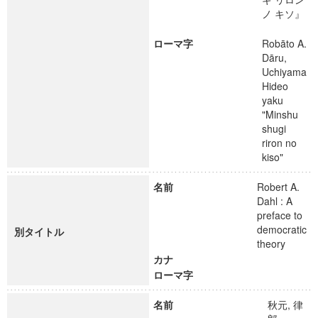
ノ キソ』
ローマ字
Robāto A.
Dāru,
Uchiyama
Hideo
yaku
"Minshu
shugi
riron no
kiso"
名前
Robert A.
Dahl : A
preface to
democratic
別タイトル
theory
カナ
ローマ字
名前
秋元, 律