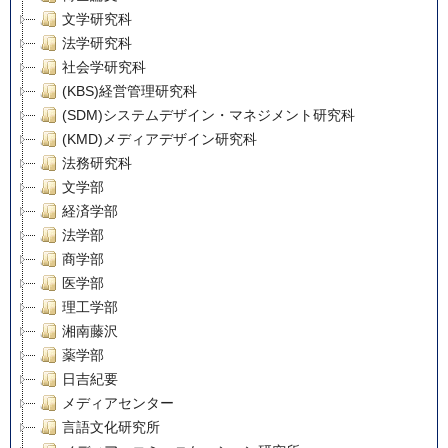
文学研究科
法学研究科
社会学研究科
(KBS)経営管理研究科
(SDM)システムデザイン・マネジメント研究科
(KMD)メディアデザイン研究科
法務研究科
文学部
経済学部
法学部
商学部
医学部
理工学部
湘南藤沢
薬学部
日吉紀要
メディアセンター
言語文化研究所