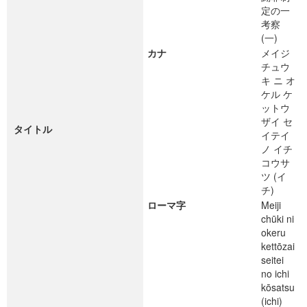
定の一
考察
(一)
カナ
メイジ
チュウ
キ ニ オ
ケル ケ
ットウ
ザイ セ
タイトル
イテイ
ノ イチ
コウサ
ツ (イ
チ)
ローマ字
Meiji
chūki ni
okeru
kettōzai
seitei
no ichi
kōsatsu
(ichi)