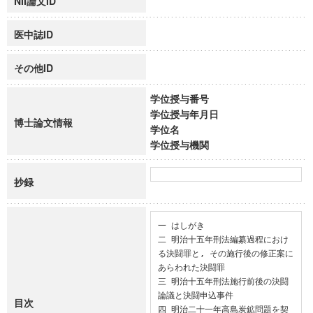
NII論文ID
医中誌ID
その他ID
学位授与番号
学位授与年月日
博士論文情報
学位名
学位授与機関
抄録
一 はしがき

二 明治十五年刑法編纂過程におけ
る決闘罪と, その施行後の修正案に
あらわれた決闘罪

三 明治十五年刑法施行前後の決闘
論議と決闘申込事件

目次
四 明治二十一年高島炭鉱問題を契