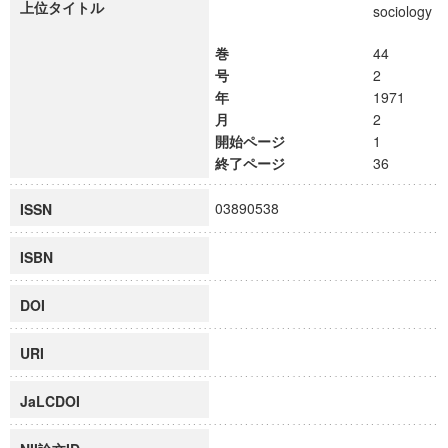
上位タイトル
sociology
巻
44
号
2
年
1971
月
2
開始ページ
1
終了ページ
36
03890538
ISSN
ISBN
DOI
URI
JaLCDOI