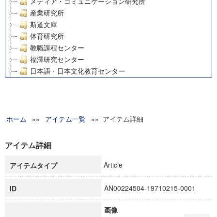
メディア・コミュニケーション研究所
産業研究所
斯道文庫
体育研究所
教職課程センター
福澤研究センター
日本語・日本文化教育センター
アート・センター
外国語教育研究センター
デジタルメディア・コンテンツ統合研究センター
ホーム
»»
グローバルリサーチインスティテュート
アイテム一覧
»» アイテム詳細
塾内助成報告書
科学研究費補助金研究成果報告書
アイテム詳細
21世紀COEプログラム
Article
アイテムタイプ
慶應義塾大学グローバルCOEプログラム市民社会ガバナンス
慶應義塾大学グローバルCOEプログラム論理と感性の先端的
AN00224504-19710215-0001
ID
博士課程教育リーディングプログラム「超成熟社会発展のサ
学術雑誌掲載論文等(8)
画像
その他