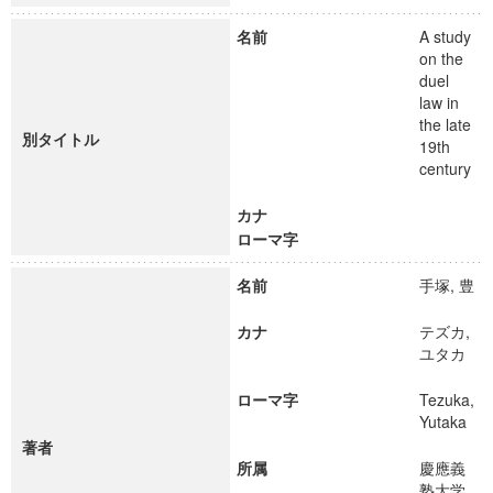
名前
A study
on the
duel
law in
the late
別タイトル
19th
century
カナ
ローマ字
名前
手塚, 豊
カナ
テズカ,
ユタカ
ローマ字
Tezuka,
Yutaka
著者
所属
慶應義
塾大学