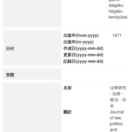
daigaku
hōgaku
kenkyūkai
出版年(from:yyyy)
1971
出版年(to:yyyy)
作成日(yyyy-mm-dd)
日付
更新日(yyyy-mm-dd)
記録日(yyyy-mm-dd)
形態
名前
法學研究
: 法律・
政治・社
会
翻訳
Journal
of law,
politics,
and