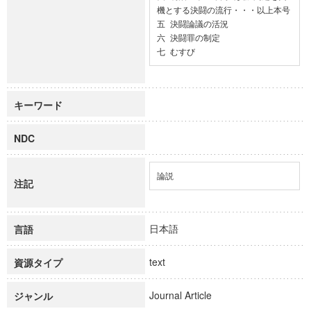
機とする決闘の流行・・・以上本号

五 決闘論議の活況

六 決闘罪の制定

七 むすび
キーワード
NDC
論説
注記
日本語
言語
text
資源タイプ
Journal Article
ジャンル