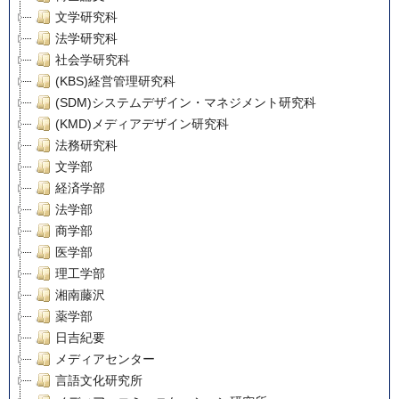
文学研究科
法学研究科
社会学研究科
(KBS)経営管理研究科
(SDM)システムデザイン・マネジメント研究科
(KMD)メディアデザイン研究科
法務研究科
文学部
経済学部
法学部
商学部
医学部
理工学部
湘南藤沢
薬学部
日吉紀要
メディアセンター
言語文化研究所