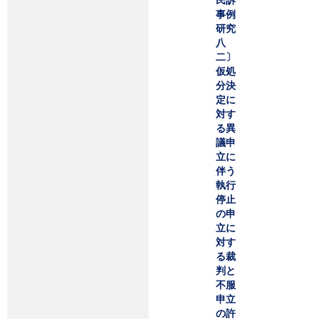
事例
研究
八
二〕
仮処
分決
定に
対す
る異
議申
立に
伴う
執行
停止
の申
立に
対す
る裁
判と
不服
申立
の許