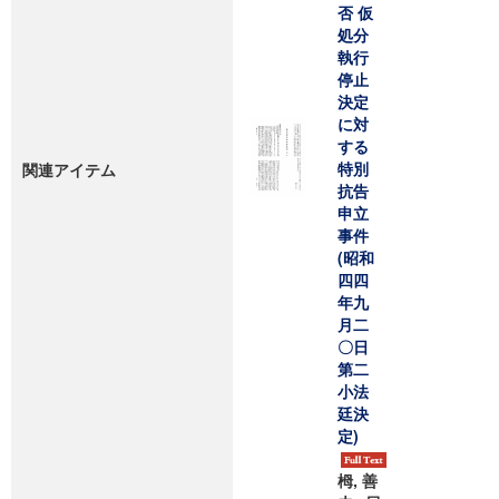
否 仮
処分
執行
停止
決定
に対
する
特別
関連アイテム
抗告
申立
事件
(昭和
四四
年九
月二
〇日
第二
小法
廷決
定)
栂, 善