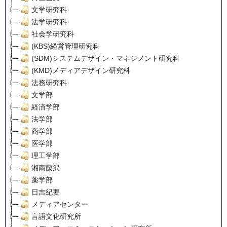
文学研究科
法学研究科
社会学研究科
(KBS)経営管理研究科
(SDM)システムデザイン・マネジメント研究科
(KMD)メディアデザイン研究科
法務研究科
文学部
経済学部
法学部
商学部
医学部
理工学部
湘南藤沢
薬学部
日吉紀要
メディアセンター
言語文化研究所