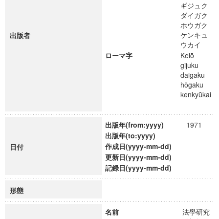
ギジュク
ダイガク
ホウガク
ケンキュ
出版者
ウカイ
ローマ字
Keiō
gijuku
daigaku
hōgaku
kenkyūkai
出版年(from:yyyy)
1971
出版年(to:yyyy)
作成日(yyyy-mm-dd)
日付
更新日(yyyy-mm-dd)
記録日(yyyy-mm-dd)
形態
名前
法學研究