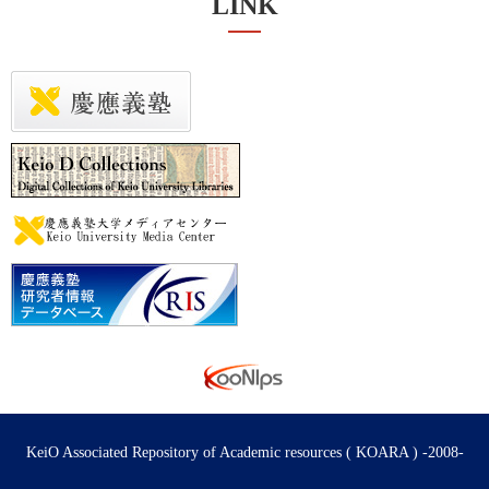
LINK
KeiO Associated Repository of Academic resources ( KOARA ) -2008-