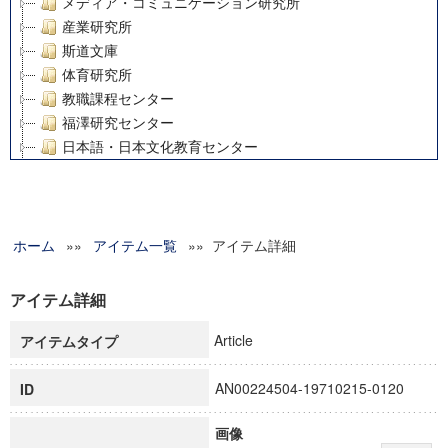
メディア・コミュニケーション研究所
産業研究所
斯道文庫
体育研究所
教職課程センター
福澤研究センター
日本語・日本文化教育センター
アート・センター
外国語教育研究センター
デジタルメディア・コンテンツ統合研究センター
ホーム
»»
グローバルリサーチインスティテュート
アイテム一覧
»» アイテム詳細
塾内助成報告書
科学研究費補助金研究成果報告書
アイテム詳細
21世紀COEプログラム
Article
アイテムタイプ
慶應義塾大学グローバルCOEプログラム市民社会ガバナンス
慶應義塾大学グローバルCOEプログラム論理と感性の先端的
AN00224504-19710215-0120
ID
博士課程教育リーディングプログラム「超成熟社会発展のサ
学術雑誌掲載論文等(8)
画像
その他