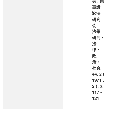
夫 , 民
事訴
訟法
研究
会
法學
研究 :
法
律・
政
治・
社会.
44, 2 (
1971 .
2 ) ,p.
117 -
121