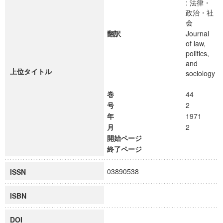
: 法律・
政治・社
会
翻訳
Journal
of law,
politics,
and
上位タイトル
sociology
巻
44
号
2
年
1971
月
2
開始ページ
終了ページ
03890538
ISSN
ISBN
DOI