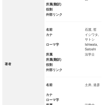
所属(翻訳)
役割
外部リンク
名前
石渡, 哲
カナ
イシワタ,
サトシ
ローマ字
Ishiwata,
Satoshi
所属
法学士
所属(翻訳)
著者
役割
外部リンク
名前
土井, 道彦
カナ
ローマ字
所属
法学士