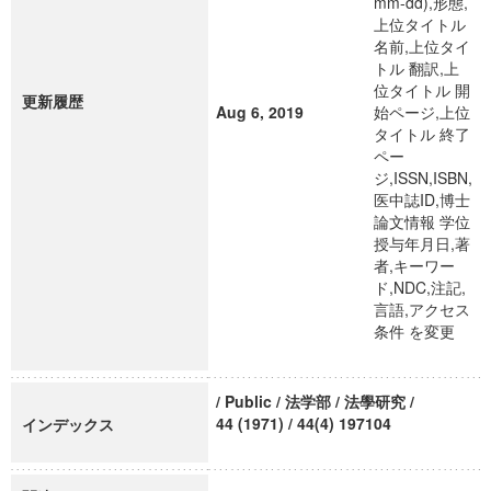
mm-dd),形態,
上位タイトル
名前,上位タイ
トル 翻訳,上
位タイトル 開
更新履歴
Aug 6, 2019
始ページ,上位
タイトル 終了
ペー
ジ,ISSN,ISBN,
医中誌ID,博士
論文情報 学位
授与年月日,著
者,キーワー
ド,NDC,注記,
言語,アクセス
条件 を変更
/ Public / 法学部 / 法學研究 /
44 (1971) / 44(4) 197104
インデックス