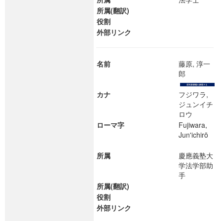
所属(翻訳)
役割
外部リンク
名前
藤原, 淳一
郎
カナ
フジワラ,
ジュンイチ
ロウ
ローマ字
Fujiwara,
Jun'ichirō
所属
慶應義塾大
学法学部助
手
所属(翻訳)
役割
外部リンク