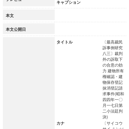
キャプション
本文
本文公開日
タイトル
〔最高裁民
訴事例研究
八三〕裁判
外の訴取下
の合意の効
力 建物所有
権確認・建
物保存登記
抹消登記請
求事件(昭和
四四年一〇
月一七日第
二小法廷判
決)
カナ
〔サイコウ
サイ ミンソ