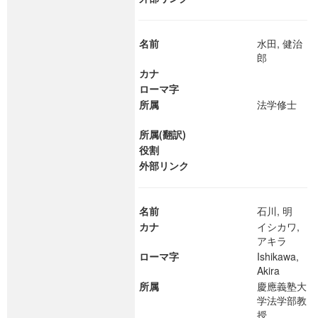
名前
水田, 健治
郎
カナ
ローマ字
所属
法学修士
所属(翻訳)
役割
外部リンク
名前
石川, 明
カナ
イシカワ,
アキラ
ローマ字
Ishikawa,
Akira
所属
慶應義塾大
学法学部教
授