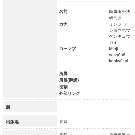
名前
民事訴訟法
研究会
カナ
ミンジ ソ
ショウホウ
ケンキュウ
カイ
ローマ字
Minji
soshōhō
kenkyūkai
所属
所属(翻訳)
役割
外部リンク
版
東京
出版地
名前
慶應義塾大