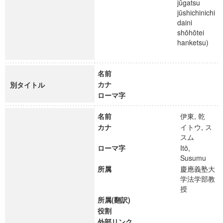
jūgatsu
jūshichinichi
daini
shōhōtei
hanketsu)
名前
カナ
別タイトル
ローマ字
名前
伊東, 乾
カナ
イトウ, ス
スム
ローマ字
Itō,
Susumu
所属
慶應義塾大
学法学部教
授
所属(翻訳)
役割
外部リンク