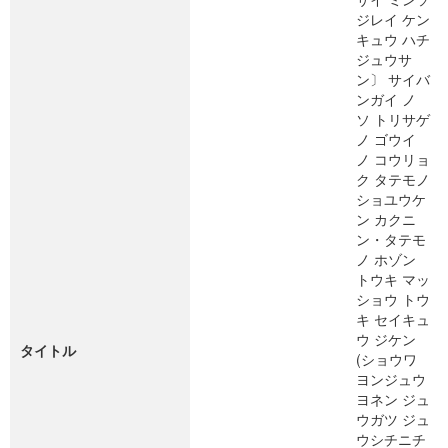
ジレイ ケン
キュウ ハチ
ジュウサ
ン〕 サイバ
ンガイ ノ
ソ トリサゲ
ノ ゴウイ
ノ コウリョ
ク タテモノ
ショユウケ
ン カクニ
ン・タテモ
ノ ホゾン
トウキ マッ
ショウ トウ
キ セイキュ
ウ ジケン
タイトル
(ショウワ
ヨンジュウ
ヨネン ジュ
ウガツ ジュ
ウシチニチ