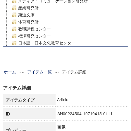
メディア・コミュニケーション研究所
産業研究所
斯道文庫
体育研究所
教職課程センター
福澤研究センター
日本語・日本文化教育センター
アート・センター
外国語教育研究センター
デジタルメディア・コンテンツ統合研究センター
ホーム
»»
グローバルリサーチインスティテュート
アイテム一覧
»» アイテム詳細
塾内助成報告書
科学研究費補助金研究成果報告書
アイテム詳細
21世紀COEプログラム
Article
アイテムタイプ
慶應義塾大学グローバルCOEプログラム市民社会ガバナンス
慶應義塾大学グローバルCOEプログラム論理と感性の先端的
AN00224504-19710415-0111
ID
博士課程教育リーディングプログラム「超成熟社会発展のサ
学術雑誌掲載論文等(8)
画像
その他
プレビュー