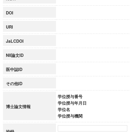
DOI
URI
JaLCDOI
NII論文ID
医中誌ID
その他ID
学位授与番号
学位授与年月日
博士論文情報
学位名
学位授与機関
抄録