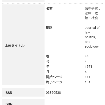
名前
法學研究 :
法律・政
治・社会
翻訳
Journal of
law,
politics,
and
上位タイトル
sociology
巻
44
号
4
年
1971
月
4
開始ページ
111
終了ページ
131
03890538
ISSN
ISBN