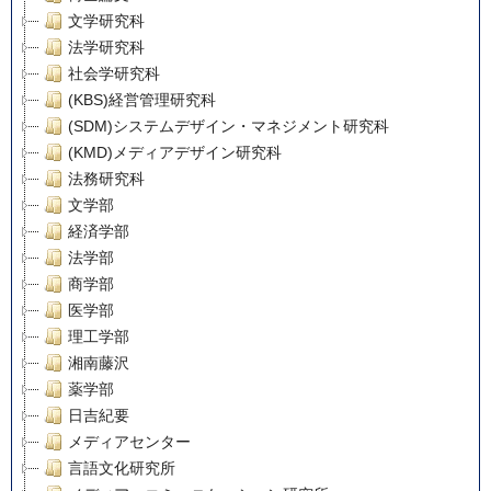
文学研究科
法学研究科
社会学研究科
(KBS)経営管理研究科
(SDM)システムデザイン・マネジメント研究科
(KMD)メディアデザイン研究科
法務研究科
文学部
経済学部
法学部
商学部
医学部
理工学部
湘南藤沢
薬学部
日吉紀要
メディアセンター
言語文化研究所