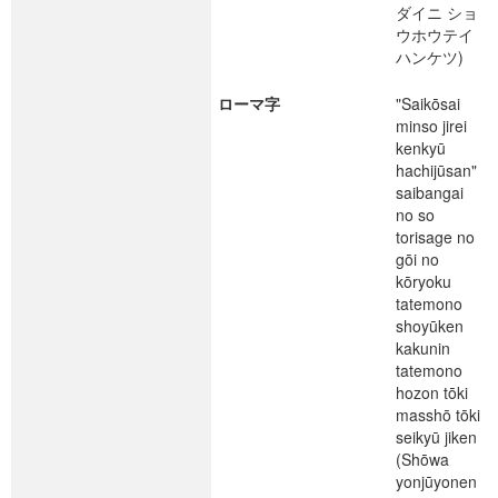
ダイニ ショ
ウホウテイ
ハンケツ)
ローマ字
"Saikōsai
minso jirei
kenkyū
hachijūsan"
saibangai
no so
torisage no
gōi no
kōryoku
tatemono
shoyūken
kakunin
tatemono
hozon tōki
masshō tōki
seikyū jiken
(Shōwa
yonjūyonen