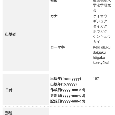
学法学研究
会
カナ
ケイオウ
ギジュク
ダイガク
ホウガク
出版者
ケンキュウ
カイ
ローマ字
Keiō gijuku
daigaku
hōgaku
kenkyūkai
出版年(from:yyyy)
1971
出版年(to:yyyy)
作成日(yyyy-mm-dd)
日付
更新日(yyyy-mm-dd)
記録日(yyyy-mm-dd)
形態