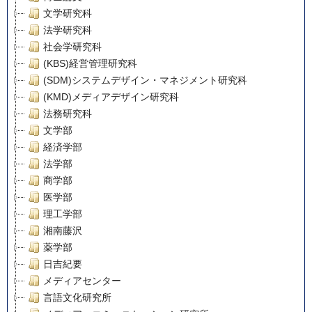
文学研究科
法学研究科
社会学研究科
(KBS)経営管理研究科
(SDM)システムデザイン・マネジメント研究科
(KMD)メディアデザイン研究科
法務研究科
文学部
経済学部
法学部
商学部
医学部
理工学部
湘南藤沢
薬学部
日吉紀要
メディアセンター
言語文化研究所