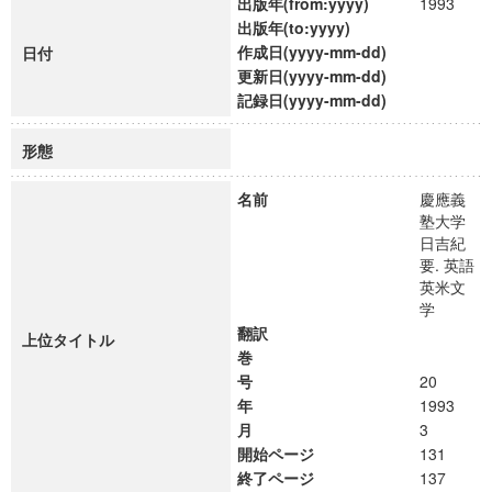
出版年(from:yyyy)
1993
出版年(to:yyyy)
作成日(yyyy-mm-dd)
日付
更新日(yyyy-mm-dd)
記録日(yyyy-mm-dd)
形態
名前
慶應義
塾大学
日吉紀
要. 英語
英米文
学
翻訳
上位タイトル
巻
号
20
年
1993
月
3
開始ページ
131
終了ページ
137