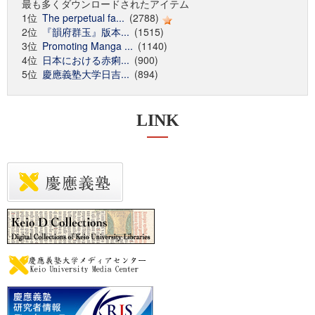
最も多くダウンロードされたアイテム
1位
The perpetual fa...
(2788)
2位
『韻府群玉』版本...
(1515)
3位
Promoting Manga ...
(1140)
4位
日本における赤痢...
(900)
5位
慶應義塾大学日吉...
(894)
LINK