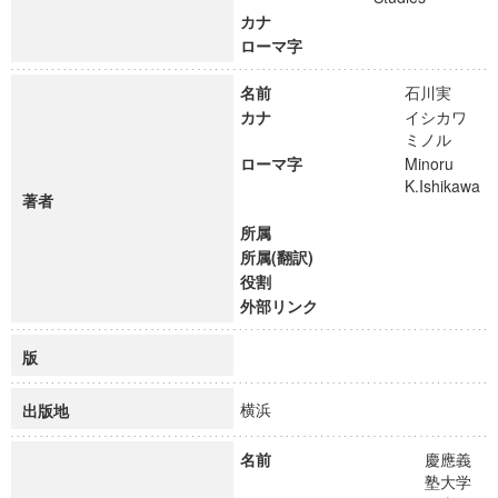
カナ
ローマ字
名前
石川実
カナ
イシカワ
ミノル
ローマ字
Minoru
K.Ishikawa
著者
所属
所属(翻訳)
役割
外部リンク
版
横浜
出版地
名前
慶應義
塾大学