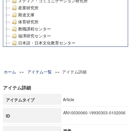
メディア・コミュニケーション研究所
産業研究所
斯道文庫
体育研究所
教職課程センター
福澤研究センター
日本語・日本文化教育センター
アート・センター
外国語教育研究センター
デジタルメディア・コンテンツ統合研究センター
ホーム
»»
グローバルリサーチインスティテュート
アイテム一覧
»» アイテム詳細
塾内助成報告書
科学研究費補助金研究成果報告書
アイテム詳細
21世紀COEプログラム
Article
アイテムタイプ
慶應義塾大学グローバルCOEプログラム市民社会ガバナンス
慶應義塾大学グローバルCOEプログラム論理と感性の先端的
AN10030060-19930303-0102006
博士課程教育リーディングプログラム「超成熟社会発展のサ
ID
学術雑誌掲載論文等(8)
その他
画像