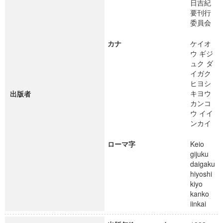
日吉紀
要刊行
委員会
カナ
ケイオ
ウ ギジ
ュク ダ
イガク
ヒヨシ
キヨウ
出版者
カンコ
ウ イイ
ンカイ
ローマ字
Keio
gijuku
daigaku
hiyoshi
kiyo
kanko
iinkai