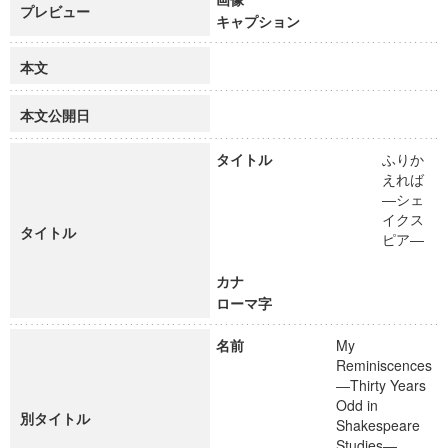
プレビュー
キャプション
本文
本文公開日
タイトル
ふりか
えれば
―シェ
イクス
タイトル
ピア―
カナ
ローマ字
名前
My
Reminiscences
―Thirty Years
Odd in
別タイトル
Shakespeare
Studies―