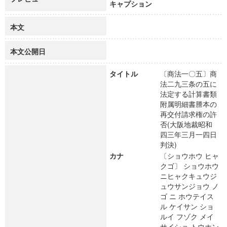
キャプション
本文
本文公開日
タイトル
〔商法一〇五〕商
法二九三条の五に
法定する計算書類
附属明細書謄本の
再交付請求権の許
否(大阪地裁昭和
四三年三月一四日
判決)
カナ
〔ショウホウ ヒャ
クゴ〕 ショウホウ
ニヒャクキュウジ
ュウサンジョウ ノ
ゴ ニ ホウテイス
ル ケイサン ショ
ルイ フゾク メイ
サイショ トウホン