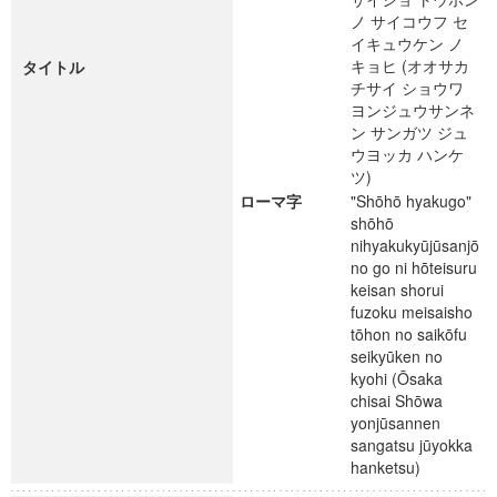
ノ サイコウフ セ
イキュウケン ノ
キョヒ (オオサカ
タイトル
チサイ ショウワ
ヨンジュウサンネ
ン サンガツ ジュ
ウヨッカ ハンケ
ツ)
ローマ字
"Shōhō hyakugo"
shōhō
nihyakukyūjūsanjō
no go ni hōteisuru
keisan shorui
fuzoku meisaisho
tōhon no saikōfu
seikyūken no
kyohi (Ōsaka
chisai Shōwa
yonjūsannen
sangatsu jūyokka
hanketsu)