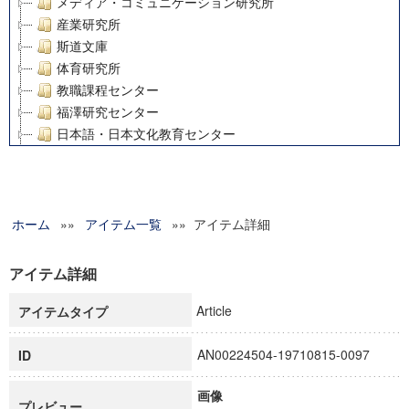
メディア・コミュニケーション研究所
産業研究所
斯道文庫
体育研究所
教職課程センター
福澤研究センター
日本語・日本文化教育センター
アート・センター
外国語教育研究センター
デジタルメディア・コンテンツ統合研究センター
ホーム
»»
グローバルリサーチインスティテュート
アイテム一覧
»» アイテム詳細
塾内助成報告書
科学研究費補助金研究成果報告書
アイテム詳細
21世紀COEプログラム
Article
アイテムタイプ
慶應義塾大学グローバルCOEプログラム市民社会ガバナンス
慶應義塾大学グローバルCOEプログラム論理と感性の先端的
AN00224504-19710815-0097
ID
博士課程教育リーディングプログラム「超成熟社会発展のサ
学術雑誌掲載論文等(8)
画像
その他
プレビュー