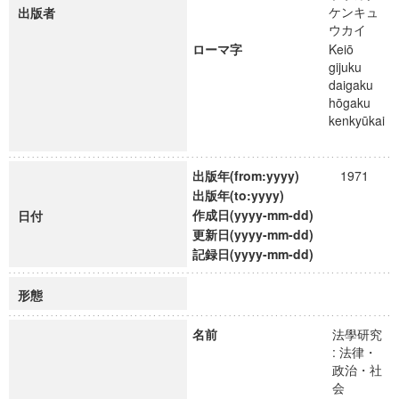
ケンキュ
出版者
ウカイ
ローマ字
Keiō
gijuku
daigaku
hōgaku
kenkyūkai
出版年(from:yyyy)
1971
出版年(to:yyyy)
作成日(yyyy-mm-dd)
日付
更新日(yyyy-mm-dd)
記録日(yyyy-mm-dd)
形態
名前
法學研究
: 法律・
政治・社
会