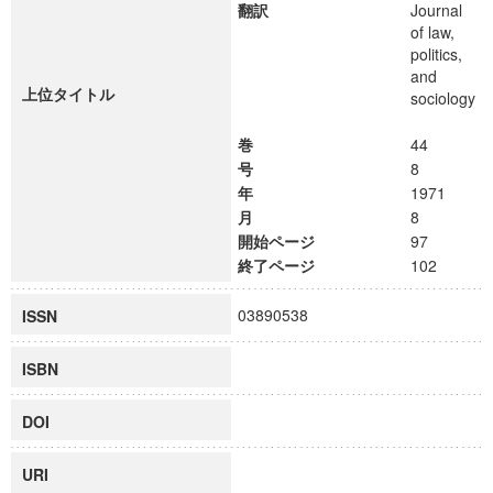
翻訳
Journal
of law,
politics,
and
上位タイトル
sociology
巻
44
号
8
年
1971
月
8
開始ページ
97
終了ページ
102
03890538
ISSN
ISBN
DOI
URI