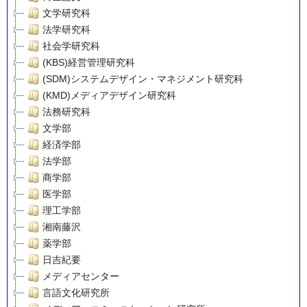
文学研究科
法学研究科
社会学研究科
(KBS)経営管理研究科
(SDM)システムデザイン・マネジメント研究科
(KMD)メディアデザイン研究科
法務研究科
文学部
経済学部
法学部
商学部
医学部
理工学部
湘南藤沢
薬学部
日吉紀要
メディアセンター
言語文化研究所