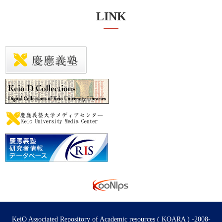
LINK
KeiO Associated Repository of Academic resources ( KOARA ) -2008-