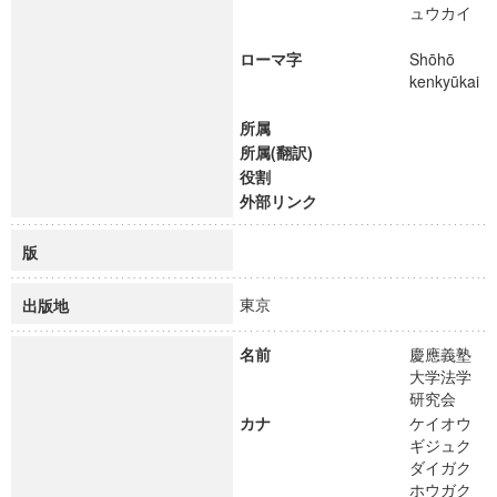
ュウカイ
ローマ字
Shōhō
kenkyūkai
所属
所属(翻訳)
役割
外部リンク
版
東京
出版地
名前
慶應義塾
大学法学
研究会
カナ
ケイオウ
ギジュク
ダイガク
ホウガク