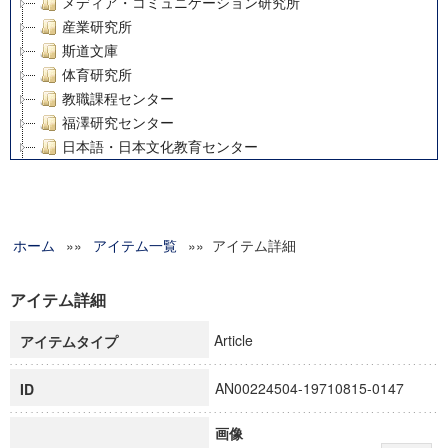
メディア・コミュニケーション研究所
産業研究所
斯道文庫
体育研究所
教職課程センター
福澤研究センター
日本語・日本文化教育センター
アート・センター
外国語教育研究センター
デジタルメディア・コンテンツ統合研究センター
ホーム
»»
グローバルリサーチインスティテュート
アイテム一覧
»» アイテム詳細
塾内助成報告書
科学研究費補助金研究成果報告書
アイテム詳細
21世紀COEプログラム
Article
アイテムタイプ
慶應義塾大学グローバルCOEプログラム市民社会ガバナンス
慶應義塾大学グローバルCOEプログラム論理と感性の先端的
AN00224504-19710815-0147
ID
博士課程教育リーディングプログラム「超成熟社会発展のサ
学術雑誌掲載論文等(8)
画像
その他