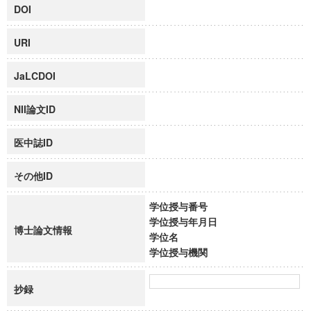
DOI
URI
JaLCDOI
NII論文ID
医中誌ID
その他ID
学位授与番号
学位授与年月日
博士論文情報
学位名
学位授与機関
抄録