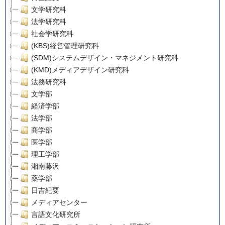
文学研究科
法学研究科
社会学研究科
(KBS)経営管理研究科
(SDM)システムデザイン・マネジメント研究科
(KMD)メディアデザイン研究科
法務研究科
文学部
経済学部
法学部
商学部
医学部
理工学部
湘南藤沢
薬学部
日吉紀要
メディアセンター
言語文化研究所