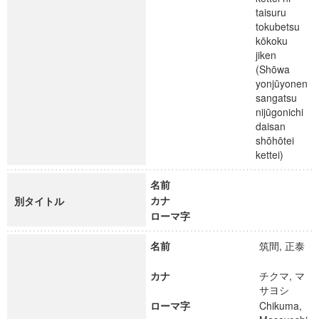
taisuru
tokubetsu
kōkoku
jiken
(Shōwa
yonjūyonen
sangatsu
nijūgonichi
daisan
shōhōtei
kettei)
名前
カナ
別タイトル
ローマ字
名前
筑間, 正泰
カナ
チクマ, マ
サヨシ
ローマ字
Chikuma,