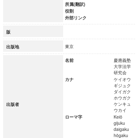
所属(翻訳)
役割
外部リンク
版
東京
出版地
名前
慶應義塾
大学法学
研究会
カナ
ケイオウ
ギジュク
ダイガク
ホウガク
ケンキュ
出版者
ウカイ
ローマ字
Keiō
gijuku
daigaku
hōgaku