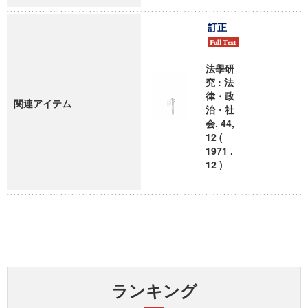
訂正
法學研
究 : 法
律・政
関連アイテム
治・社
会. 44,
12 (
1971 .
12 )
ランキング