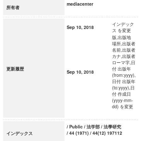
mediacenter
所有者
インデック
Sep 10, 2018
ス を変更
版,出版地
場所,出版者
名前,出版者
カナ,出版者
ローマ字,日
更新履歴
付 出版年
Sep 10, 2018
(from:yyyy),
日付 出版年
(to:yyyy),日
付 作成日
(yyyy-mm-
dd) を変更
/ Public / 法学部 / 法學研究
/ 44 (1971) / 44(12) 197112
インデックス