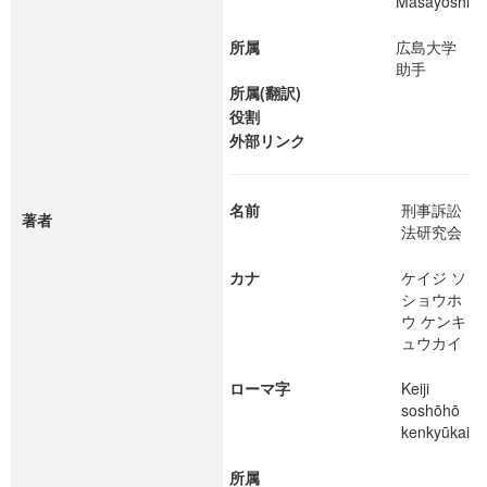
Masayoshi
所属
広島大学
助手
所属(翻訳)
役割
外部リンク
名前
刑事訴訟
著者
法研究会
カナ
ケイジ ソ
ショウホ
ウ ケンキ
ュウカイ
ローマ字
Keiji
soshōhō
kenkyūkai
所属