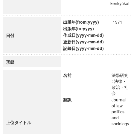
kenkyūkai
出版年(from:yyyy)
1971
出版年(to:yyyy)
作成日(yyyy-mm-dd)
日付
更新日(yyyy-mm-dd)
記録日(yyyy-mm-dd)
形態
名前
法學研究
: 法律・
政治・社
会
翻訳
Journal
of law,
politics,
and
上位タイトル
sociology