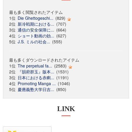
最も多く閲覧されたアイテム
1位
Die Ghettogeschi...
(829)
2位
新冷戦期における...
(707)
3位
通信の安全保障に...
(664)
4位
ショート動画の効...
(627)
5位
J.S. ミルの社会...
(555)
最も多くダウンロードされたアイテム
1位
The perpetual fa...
(2583)
2位
『韻府群玉』版本...
(1531)
3位
日本における赤痢...
(1191)
4位
Promoting Manga ...
(1046)
5位
慶應義塾大学日吉...
(850)
LINK