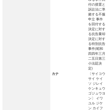
付の措置と
訴訟法に準
拠する不服
申立 事件
を回付する
決定に対す
る抗告棄却
決定に対す
る特別抗告
事件(昭和
四四年三月
二五日第三
小法廷決
定)
カナ
〔サイコウ
サイ ケイ
ソ ジレイ
ケンキュウ
ゴジュウヨ
ン〕 イワ
ユル ジケ
ン カイフ