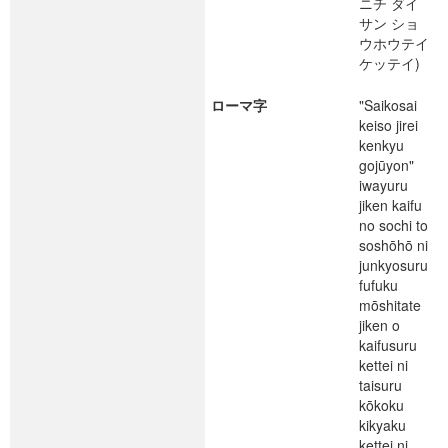
ニチ ダイ
サン ショ
ウホウテイ
ケッテイ)
ローマ字
"Saikosai
keiso jirei
kenkyu
gojūyon"
iwayuru
jiken kaifu
no sochi to
soshōhō ni
junkyosuru
fufuku
mōshitate
jiken o
kaifusuru
kettei ni
taisuru
kōkoku
kikyaku
kettei ni