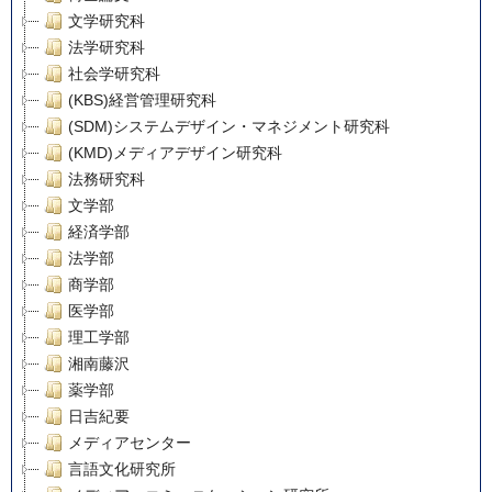
文学研究科
法学研究科
社会学研究科
(KBS)経営管理研究科
(SDM)システムデザイン・マネジメント研究科
(KMD)メディアデザイン研究科
法務研究科
文学部
経済学部
法学部
商学部
医学部
理工学部
湘南藤沢
薬学部
日吉紀要
メディアセンター
言語文化研究所