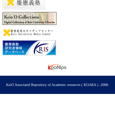
KeiO Associated Repository of Academic resources ( KOARA ) -2008-