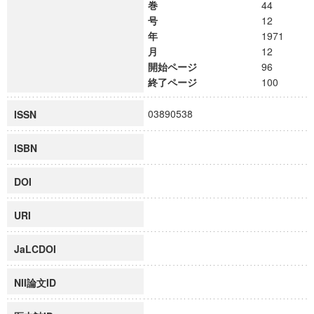
巻
44
号
12
年
1971
月
12
開始ページ
96
終了ページ
100
03890538
ISSN
ISBN
DOI
URI
JaLCDOI
NII論文ID