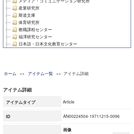
メディア・コミュニケーション研究所
産業研究所
斯道文庫
体育研究所
教職課程センター
福澤研究センター
日本語・日本文化教育センター
アート・センター
外国語教育研究センター
デジタルメディア・コンテンツ統合研究センター
ホーム
»»
グローバルリサーチインスティテュート
アイテム一覧
»» アイテム詳細
塾内助成報告書
科学研究費補助金研究成果報告書
アイテム詳細
21世紀COEプログラム
Article
アイテムタイプ
慶應義塾大学グローバルCOEプログラム市民社会ガバナンス
慶應義塾大学グローバルCOEプログラム論理と感性の先端的
AN00224504-19711215-0096
ID
博士課程教育リーディングプログラム「超成熟社会発展のサ
学術雑誌掲載論文等(8)
画像
その他