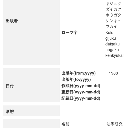
ギジュク
ダイガク
ホウガク
ケンキュ
出版者
ウカイ
ローマ字
Keio
gijuku
daigaku
hogaku
kenkyukai
出版年(from:yyyy)
1968
出版年(to:yyyy)
作成日(yyyy-mm-dd)
日付
更新日(yyyy-mm-dd)
記録日(yyyy-mm-dd)
形態
名前
法學研究