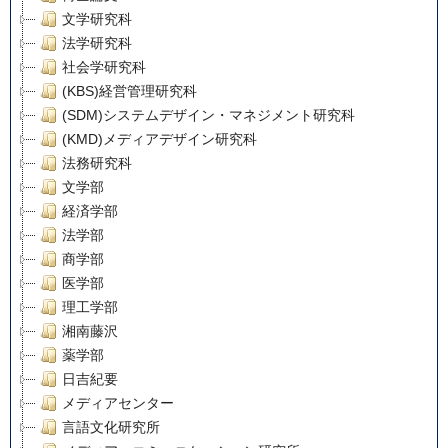
文学研究科
法学研究科
社会学研究科
(KBS)経営管理研究科
(SDM)システムデザイン・マネジメント研究科
(KMD)メディアデザイン研究科
法務研究科
文学部
経済学部
法学部
商学部
医学部
理工学部
湘南藤沢
薬学部
日吉紀要
メディアセンター
言語文化研究所