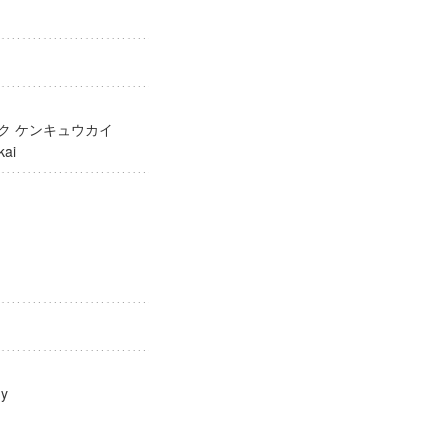
ガク ケンキュウカイ
yukai
ology