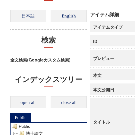
アイテム詳細
アイテムタイプ
検索
ID
プレビュー
全文検索(Googleカスタム検索)
本文
インデックスツリー
本文公開日
open all
close all
Public
タイトル
Public
博士論文