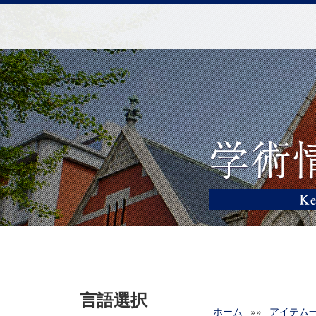
言語選択
ホーム
»»
アイテム