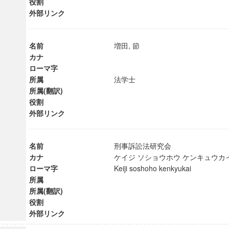
役割
外部リンク
名前
増田, 節
カナ
ローマ字
所属
法学士
所属(翻訳)
役割
外部リンク
名前
刑事訴訟法研究会
カナ
ケイジ ソショウホウ ケンキュウ
ローマ字
Keiji soshoho kenkyukai
ンス教育研究センター
所属
端的教育研究拠点
所属(翻訳)
のサイエンス」
役割
外部リンク