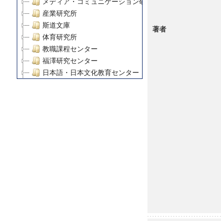
メディア・コミュニケーション研究所
産業研究所
斯道文庫
著者
体育研究所
教職課程センター
福澤研究センター
日本語・日本文化教育センター
アート・センター
外国語教育研究センター
デジタルメディア・コンテンツ統合研究センター
グローバルリサーチインスティテュート
塾内助成報告書
科学研究費補助金研究成果報告書
21世紀COEプログラム
慶應義塾大学グローバルCOEプログラム市民社会ガバナ
慶應義塾大学グローバルCOEプログラム論理と感性の先
博士課程教育リーディングプログラム「超成熟社会発展
学術雑誌掲載論文等(8)
その他