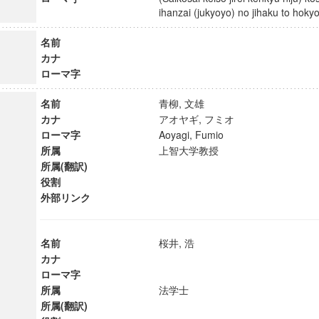
ihanzai (jukyoyo) no jihaku to ho
名前
カナ
ローマ字
名前
青柳, 文雄
カナ
アオヤギ, フミオ
ローマ字
Aoyagi, Fumio
所属
上智大学教授
所属(翻訳)
役割
外部リンク
名前
桜井, 浩
カナ
ローマ字
所属
法学士
所属(翻訳)