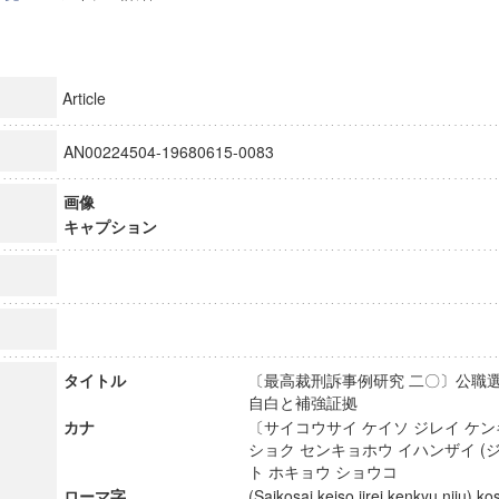
Article
AN00224504-19680615-0083
画像
キャプション
タイトル
〔最高裁刑訴事例研究 二〇〕公職選
自白と補強証拠
カナ
〔サイコウサイ ケイソ ジレイ ケ
ショク センキョホウ イハンザイ (ジ
ト ホキョウ ショウコ
ローマ字
(Saikosai keiso jirei kenkyu niju) 