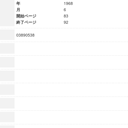
年
1968
月
6
開始ページ
83
終了ページ
92
03890538