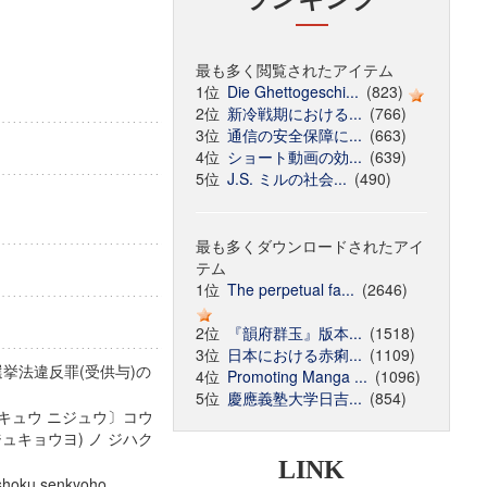
最も多く閲覧されたアイテム
1位
Die Ghettogeschi...
(823)
2位
新冷戦期における...
(766)
3位
通信の安全保障に...
(663)
4位
ショート動画の効...
(639)
5位
J.S. ミルの社会...
(490)
最も多くダウンロードされたアイ
テム
1位
The perpetual fa...
(2646)
2位
『韻府群玉』版本...
(1518)
3位
日本における赤痢...
(1109)
挙法違反罪(受供与)の
4位
Promoting Manga ...
(1096)
5位
慶應義塾大学日吉...
(854)
ンキュウ ニジュウ〕コウ
ュキョウヨ) ノ ジハク
LINK
koshoku senkyoho