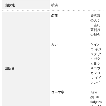
横浜
出版地
名前
慶應義
塾大学
日吉紀
要刊行
委員会
カナ
ケイオ
ウ ギジ
ュク ダ
イガク
ヒヨシ
キヨウ
出版者
カンコ
ウ イイ
ンカイ
ローマ字
Keio
gijuku
daigaku