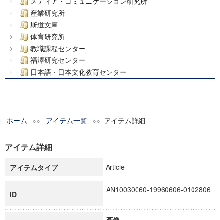
メディア・コミュニケーション研究所
産業研究所
斯道文庫
体育研究所
教職課程センター
福澤研究センター
日本語・日本文化教育センター
アート・センター
外国語教育研究センター
デジタルメディア・コンテンツ統合研究センター
ホーム
»»
グローバルリサーチインスティテュート
アイテム一覧
»» アイテム詳細
塾内助成報告書
科学研究費補助金研究成果報告書
アイテム詳細
21世紀COEプログラム
Article
アイテムタイプ
慶應義塾大学グローバルCOEプログラム市民社会ガバナンス
慶應義塾大学グローバルCOEプログラム論理と感性の先端的
AN10030060-19960606-0102806
博士課程教育リーディングプログラム「超成熟社会発展のサ
ID
学術雑誌掲載論文等(8)
その他
画像