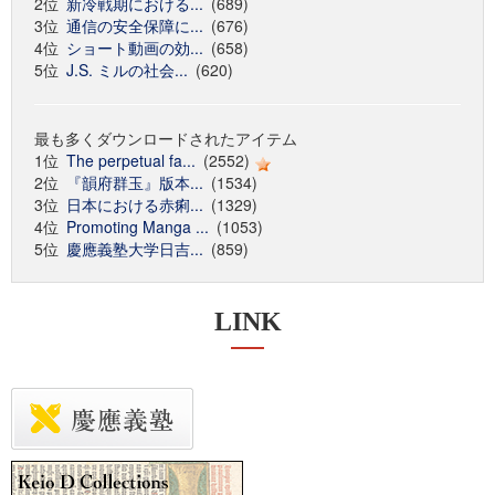
2位
新冷戦期における...
(689)
3位
通信の安全保障に...
(676)
4位
ショート動画の効...
(658)
5位
J.S. ミルの社会...
(620)
最も多くダウンロードされたアイテム
1位
The perpetual fa...
(2552)
2位
『韻府群玉』版本...
(1534)
3位
日本における赤痢...
(1329)
4位
Promoting Manga ...
(1053)
5位
慶應義塾大学日吉...
(859)
LINK