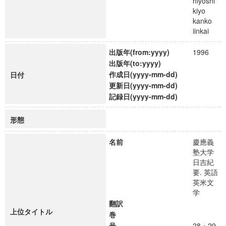
hiyoshi
kiyo
kanko
iinkai
出版年(from:yyyy)
1996
出版年(to:yyyy)
作成日(yyyy-mm-dd)
日付
更新日(yyyy-mm-dd)
記録日(yyyy-mm-dd)
形態
名前
慶應義
塾大学
日吉紀
要. 英語
英米文
学
翻訳
上位タイトル
巻
号
28・29