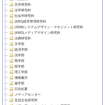
文学研究科
法学研究科
社会学研究科
(KBS)経営管理研究科
(SDM)システムデザイン・マネジメント研究科
(KMD)メディアデザイン研究科
法務研究科
文学部
経済学部
法学部
商学部
医学部
理工学部
湘南藤沢
薬学部
日吉紀要
メディアセンター
言語文化研究所