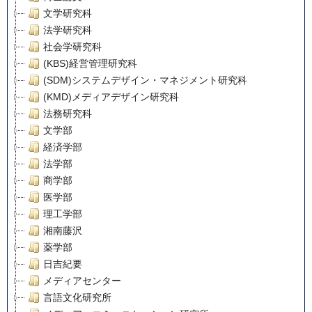
文学研究科
法学研究科
社会学研究科
(KBS)経営管理研究科
(SDM)システムデザイン・マネジメント研究科
(KMD)メディアデザイン研究科
法務研究科
文学部
経済学部
法学部
商学部
医学部
理工学部
湘南藤沢
薬学部
日吉紀要
メディアセンター
言語文化研究所