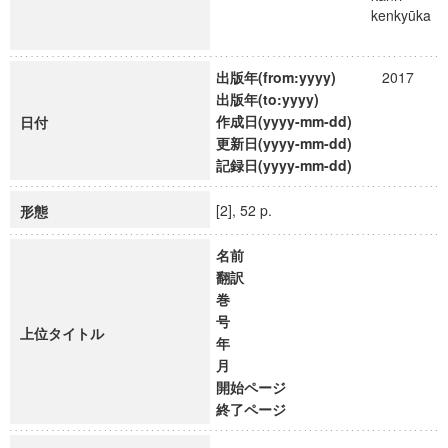
kenkyūka
出版年(from:yyyy)
2017
出版年(to:yyyy)
作成日(yyyy-mm-dd)
日付
更新日(yyyy-mm-dd)
記録日(yyyy-mm-dd)
[2], 52 p.
形態
名前
翻訳
巻
号
上位タイトル
年
月
開始ページ
終了ページ