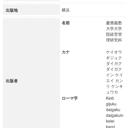
横浜
出版地
名前
慶應義塾
大学大学
院経営管
理研究科
カナ
ケイオウ
ギジュク
ダイガク
ダイガク
イン ケイ
エイ カン
出版者
リ ケンキ
ュウカ
ローマ字
Keiō
gijuku
daigaku
daigakuin
keiei
kanri