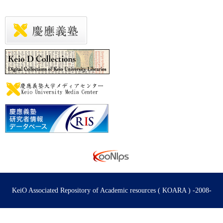
KeiO Associated Repository of Academic resources ( KOARA ) -2008-