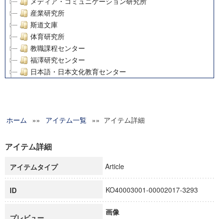
メディア・コミュニケーション研究所
産業研究所
斯道文庫
体育研究所
教職課程センター
福澤研究センター
日本語・日本文化教育センター
アート・センター
外国語教育研究センター
デジタルメディア・コンテンツ統合研究センター
ホーム
»»
グローバルリサーチインスティテュート
アイテム一覧
»» アイテム詳細
塾内助成報告書
科学研究費補助金研究成果報告書
アイテム詳細
21世紀COEプログラム
Article
アイテムタイプ
慶應義塾大学グローバルCOEプログラム市民社会ガバナンス
慶應義塾大学グローバルCOEプログラム論理と感性の先端的
KO40003001-00002017-3293
ID
博士課程教育リーディングプログラム「超成熟社会発展のサ
学術雑誌掲載論文等(8)
画像
その他
プレビュー