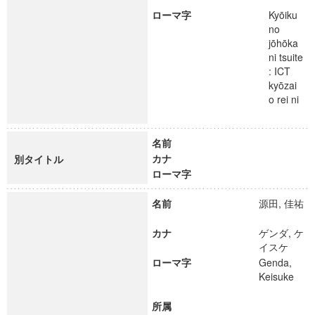
ローマ字
Kyōiku
no
jōhōka
ni tsuite
: ICT
kyōzai
o rei ni
名前
カナ
別タイトル
ローマ字
名前
源田, 佳祐
カナ
ゲンダ, ケ
イスケ
ローマ字
Genda,
Keisuke
所属