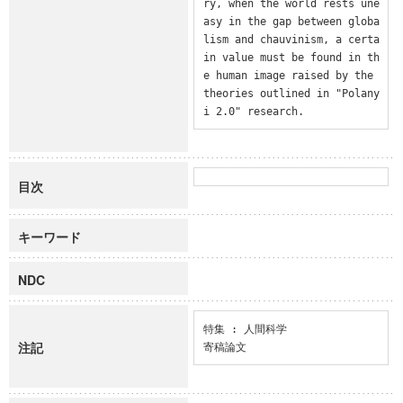
ry, when the world rests une
asy in the gap between globa
lism and chauvinism, a certa
in value must be found in th
e human image raised by the 
theories outlined in "Polany
i 2.0" research.
目次
キーワード
NDC
特集 : 人間科学

注記
寄稿論文