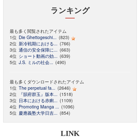
ランキング
最も多く閲覧されたアイテム
1位
Die Ghettogeschi...
(823)
2位
新冷戦期における...
(766)
3位
通信の安全保障に...
(663)
4位
ショート動画の効...
(639)
5位
J.S. ミルの社会...
(490)
最も多くダウンロードされたアイテム
1位
The perpetual fa...
(2646)
2位
『韻府群玉』版本...
(1518)
3位
日本における赤痢...
(1109)
4位
Promoting Manga ...
(1096)
5位
慶應義塾大学日吉...
(854)
LINK