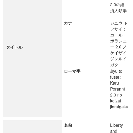
2.0の経
済人類学
カナ
ジユウ ト
フサイ :
カール・
ポランニ
ー 2.0 ノ
タイトル
ケイザイ
ジンルイ
ガク
ローマ字
Jiyū to
fusai :
Kāru
Porannī
2.0 no
keizai
jinruigaku
名前
Liberty
and