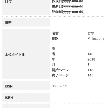
作成日(yyyy-mm-dd)
日付
更新日(yyyy-mm-dd)
記録日(yyyy-mm-dd)
形態
名前
哲學
翻訳
Philosophy
巻
号
140
上位タイトル
年
2018
月
3
開始ページ
113
終了ページ
145
05632099
ISSN
ISBN