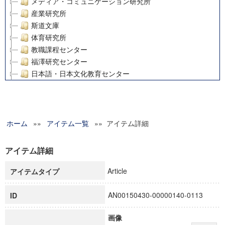
メディア・コミュニケーション研究所
産業研究所
斯道文庫
体育研究所
教職課程センター
福澤研究センター
日本語・日本文化教育センター
アート・センター
外国語教育研究センター
デジタルメディア・コンテンツ統合研究センター
ホーム
»»
グローバルリサーチインスティテュート
アイテム一覧
»» アイテム詳細
塾内助成報告書
科学研究費補助金研究成果報告書
アイテム詳細
21世紀COEプログラム
Article
アイテムタイプ
慶應義塾大学グローバルCOEプログラム市民社会ガバナンス
慶應義塾大学グローバルCOEプログラム論理と感性の先端的
AN00150430-00000140-0113
ID
博士課程教育リーディングプログラム「超成熟社会発展のサ
学術雑誌掲載論文等(8)
画像
その他