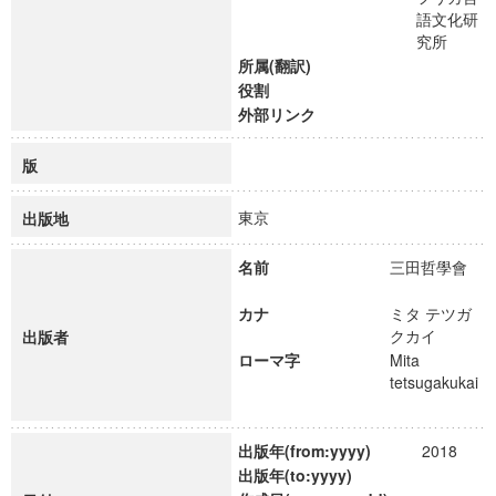
語文化研
究所
所属(翻訳)
役割
外部リンク
版
東京
出版地
名前
三田哲學會
カナ
ミタ テツガ
クカイ
出版者
ローマ字
Mita
tetsugakukai
出版年(from:yyyy)
2018
出版年(to:yyyy)