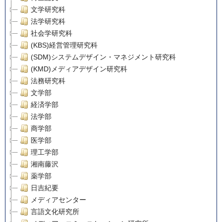
文学研究科
法学研究科
社会学研究科
(KBS)経営管理研究科
(SDM)システムデザイン・マネジメント研究科
(KMD)メディアデザイン研究科
法務研究科
文学部
経済学部
法学部
商学部
医学部
理工学部
湘南藤沢
薬学部
日吉紀要
メディアセンター
言語文化研究所