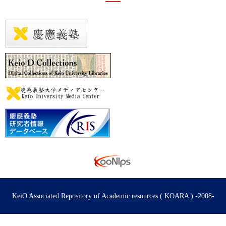
KeiO Associated Repository of Academic resources ( KOARA ) -2008-