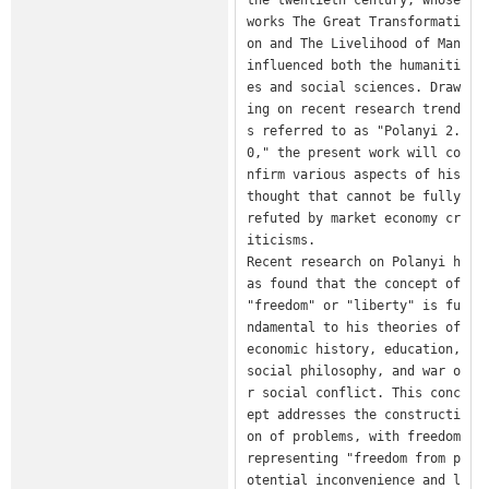
works The Great Transformati
on and The Livelihood of Man 
influenced both the humaniti
es and social sciences. Draw
ing on recent research trend
s referred to as "Polanyi 2.
0," the present work will co
nfirm various aspects of his 
thought that cannot be fully 
refuted by market economy cr
iticisms.

Recent research on Polanyi h
as found that the concept of 
"freedom" or "liberty" is fu
ndamental to his theories of 
economic history, education, 
social philosophy, and war o
r social conflict. This conc
ept addresses the constructi
on of problems, with freedom 
representing "freedom from p
otential inconvenience and l