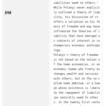
iabilities owed to others." 
While Polanyi never explicit
抄録
ly outlined a theory of liab
ility, his discussion of it 
offers a variation on his th
eory of freedom and may have 
influenced the theories of l
iability that have emerged a
s subjects of interest in co
ntemporary economic anthropo
logy.

Polanyi's theory of freedom 
is not based on the notion o
f the homo economicus, or an 
economic human who freely ex
changes wealth and services 
with others, but on the so-c
alled homo debitum, or a hum
an whose existence is libera
te the repayment of liabilit
ies naturally owed to other
s. In the twenty-first centu