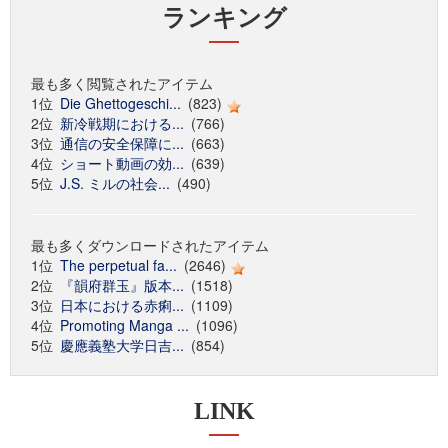
ランキング
最も多く閲覧されたアイテム
1位
Die Ghettogeschi...
(823)
2位
新冷戦期における...
(766)
3位
通信の安全保障に...
(663)
4位
ショート動画の効...
(639)
5位
J.S. ミルの社会...
(490)
最も多くダウンロードされたアイテム
1位
The perpetual fa...
(2646)
2位
『韻府群玉』版本...
(1518)
3位
日本における赤痢...
(1109)
4位
Promoting Manga ...
(1096)
5位
慶應義塾大学日吉...
(854)
LINK