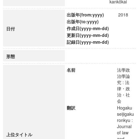
kankōkai
出版年(from:yyyy)
2018
出版年(to:yyyy)
作成日(yyyy-mm-dd)
日付
更新日(yyyy-mm-dd)
記録日(yyyy-mm-dd)
形態
名前
法學政
治學論
究 : 法
律・政
治・社
会
翻訳
Hogaku
seijigaku
ronkyu :
Journal
of law
上位タイトル
and