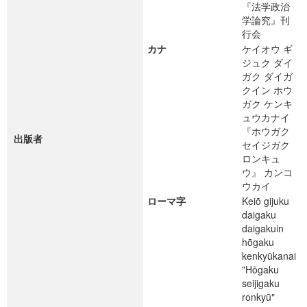
『法学政治
学論究』刊
行会
カナ
ケイオウ ギ
ジュク ダイ
ガク ダイガ
クイン ホウ
ガク ケンキ
ュウカナイ
『ホウガク
出版者
セイジガク
ロンキュ
ウ』 カンコ
ウカイ
ローマ字
Keiō gijuku
daigaku
daigakuin
hōgaku
kenkyūkanai
"Hōgaku
seijigaku
ronkyū"