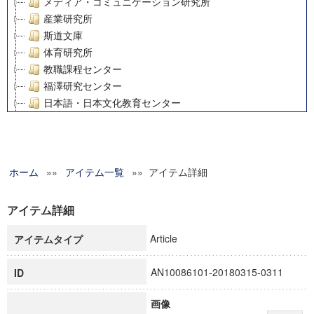
メディア・コミュニケーション研究所
産業研究所
斯道文庫
体育研究所
教職課程センター
福澤研究センター
日本語・日本文化教育センター
アート・センター
外国語教育研究センター
デジタルメディア・コンテンツ統合研究センター
ホーム
»»
グローバルリサーチインスティテュート
アイテム一覧
»» アイテム詳細
塾内助成報告書
科学研究費補助金研究成果報告書
アイテム詳細
21世紀COEプログラム
Article
アイテムタイプ
慶應義塾大学グローバルCOEプログラム市民社会ガバナンス
慶應義塾大学グローバルCOEプログラム論理と感性の先端的
AN10086101-20180315-0311
ID
博士課程教育リーディングプログラム「超成熟社会発展のサ
学術雑誌掲載論文等(8)
画像
その他