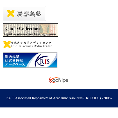
KeiO Associated Repository of Academic resources ( KOARA ) -2008-