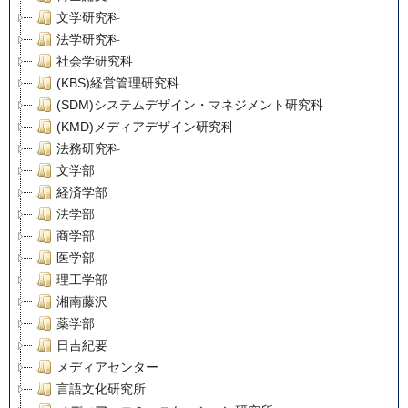
文学研究科
法学研究科
社会学研究科
(KBS)経営管理研究科
(SDM)システムデザイン・マネジメント研究科
(KMD)メディアデザイン研究科
法務研究科
文学部
経済学部
法学部
商学部
医学部
理工学部
湘南藤沢
薬学部
日吉紀要
メディアセンター
言語文化研究所