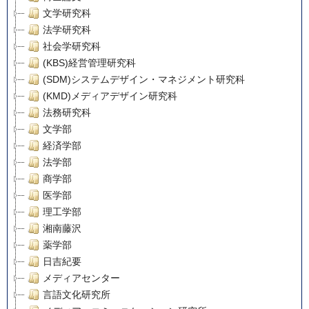
文学研究科
法学研究科
社会学研究科
(KBS)経営管理研究科
(SDM)システムデザイン・マネジメント研究科
(KMD)メディアデザイン研究科
法務研究科
文学部
経済学部
法学部
商学部
医学部
理工学部
湘南藤沢
薬学部
日吉紀要
メディアセンター
言語文化研究所