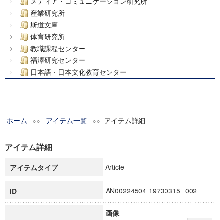
メディア・コミュニケーション研究所
産業研究所
斯道文庫
体育研究所
教職課程センター
福澤研究センター
日本語・日本文化教育センター
アート・センター
外国語教育研究センター
デジタルメディア・コンテンツ統合研究センター
ホーム
»»
グローバルリサーチインスティテュート
アイテム一覧
»» アイテム詳細
塾内助成報告書
科学研究費補助金研究成果報告書
アイテム詳細
21世紀COEプログラム
Article
アイテムタイプ
慶應義塾大学グローバルCOEプログラム市民社会ガバナンス
慶應義塾大学グローバルCOEプログラム論理と感性の先端的
AN00224504-19730315--002
ID
博士課程教育リーディングプログラム「超成熟社会発展のサ
学術雑誌掲載論文等(8)
画像
その他