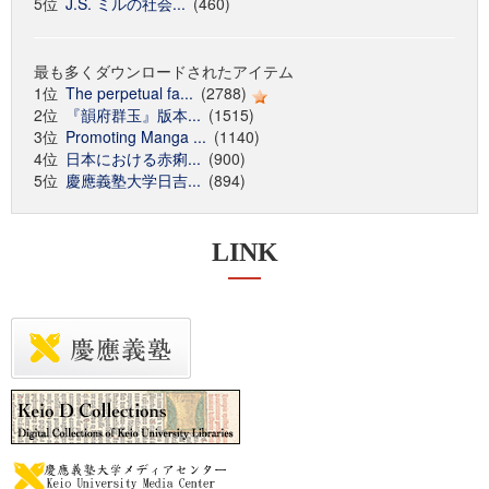
5位
J.S. ミルの社会...
(460)
最も多くダウンロードされたアイテム
1位
The perpetual fa...
(2788)
2位
『韻府群玉』版本...
(1515)
3位
Promoting Manga ...
(1140)
4位
日本における赤痢...
(900)
5位
慶應義塾大学日吉...
(894)
LINK