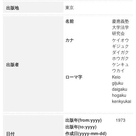
東京
出版地
名前
慶應義塾
大学法学
研究会
カナ
ケイオウ
ギジュク
ダイガク
ホウガク
ケンキュ
出版者
ウカイ
ローマ字
Keio
gijuku
daigaku
hogaku
kenkyukai
出版年(from:yyyy)
1973
出版年(to:yyyy)
作成日(yyyy-mm-dd)
日付