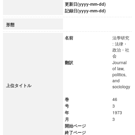
更新日(yyyy-mm-dd)
記録日(yyyy-mm-dd)
形態
名前
法學研究
: 法律・
政治・社
会
翻訳
Journal
of law,
politics,
and
上位タイトル
sociology
巻
46
号
3
年
1973
月
3
開始ページ
終了ページ