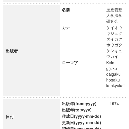
名前
慶應義塾
大学法学
研究会
カナ
ケイオウ
ギジュク
ダイガク
ホウガク
ケンキュ
出版者
ウカイ
ローマ字
Keio
gijuku
daigaku
hogaku
kenkyukai
出版年(from:yyyy)
1974
出版年(to:yyyy)
作成日(yyyy-mm-dd)
日付
更新日(yyyy-mm-dd)
記録日(yyyy-mm-dd)