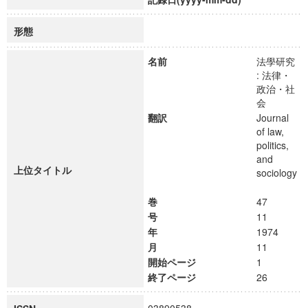
形態
名前
法學研究
: 法律・
政治・社
会
翻訳
Journal
of law,
politics,
and
上位タイトル
sociology
巻
47
号
11
年
1974
月
11
開始ページ
1
終了ページ
26