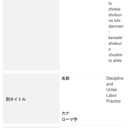
to
chokai
shobun
no ichi
danmen
:
kenseki
shobun
o
chushin
to shite
名前
Discipline
and
Unfair
Labor
別タイトル
Practice
カナ
ローマ字