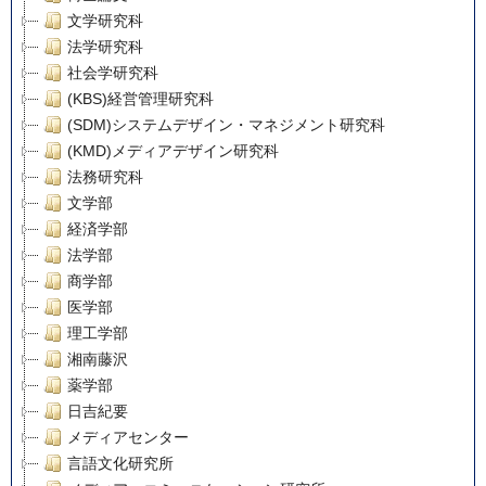
文学研究科
法学研究科
社会学研究科
(KBS)経営管理研究科
(SDM)システムデザイン・マネジメント研究科
(KMD)メディアデザイン研究科
法務研究科
文学部
経済学部
法学部
商学部
医学部
理工学部
湘南藤沢
薬学部
日吉紀要
メディアセンター
言語文化研究所