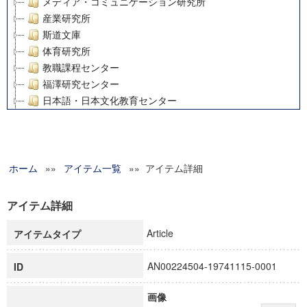
メディア・コミュニケーション研究所
産業研究所
斯道文庫
体育研究所
教職課程センター
福澤研究センター
日本語・日本文化教育センター
アート・センター
外国語教育研究センター
デジタルメディア・コンテンツ統合研究センター
ホーム
»»
グローバルリサーチインスティテュート
アイテム一覧
»» アイテム詳細
塾内助成報告書
科学研究費補助金研究成果報告書
アイテム詳細
21世紀COEプログラム
Article
アイテムタイプ
慶應義塾大学グローバルCOEプログラム市民社会ガバナンス
慶應義塾大学グローバルCOEプログラム論理と感性の先端的
AN00224504-19741115-0001
ID
博士課程教育リーディングプログラム「超成熟社会発展のサ
学術雑誌掲載論文等(8)
画像
その他