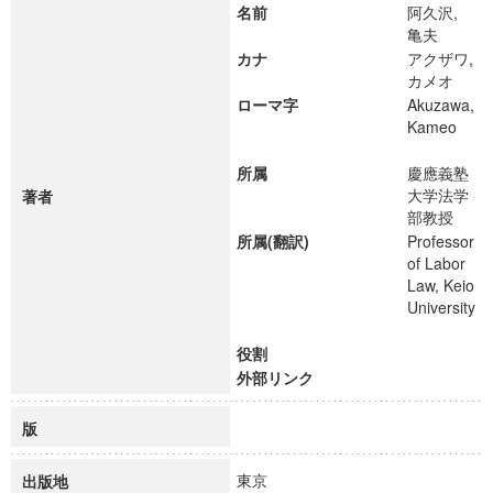
名前
阿久沢,
亀夫
カナ
アクザワ,
カメオ
ローマ字
Akuzawa,
Kameo
所属
慶應義塾
大学法学
著者
部教授
所属(翻訳)
Professor
of Labor
Law, Keio
University
役割
外部リンク
版
東京
出版地