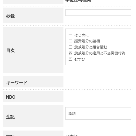
抄録
一 はじめに

二 譴責処分の諸相 

三 懲戒処分と組合活動

目次
四 懲戒処分の適用と不当労働行為

五 むすび
キーワード
NDC
論説
注記