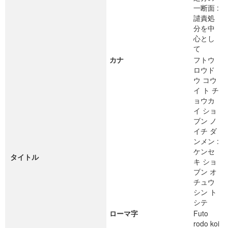
一断面 :
譴責処
分を中
心とし
て
カナ
フトウ
ロウド
ウ コウ
イ ト チ
ョウカ
イ ショ
ブン ノ
イチ ダ
ンメン :
ケンセ
タイトル
キ ショ
ブン オ
チュウ
シン ト
シテ
ローマ字
Futo
rodo koi