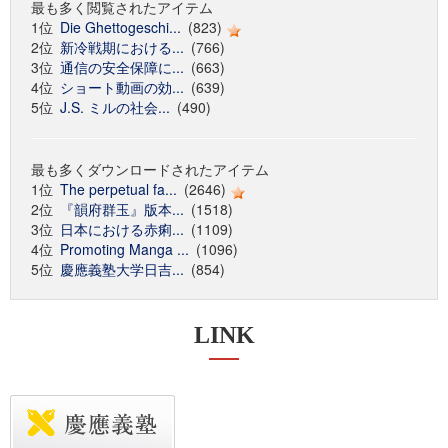
最も多く閲覧されたアイテム
1位
Die Ghettogeschi...
(823)
2位
新冷戦期における...
(766)
3位
通信の安全保障に...
(663)
4位
ショート動画の効...
(639)
5位
J.S. ミルの社会...
(490)
最も多くダウンロードされたアイテム
1位
The perpetual fa...
(2646)
2位
『韻府群玉』版本...
(1518)
3位
日本における赤痢...
(1109)
4位
Promoting Manga ...
(1096)
5位
慶應義塾大学日吉...
(854)
LINK