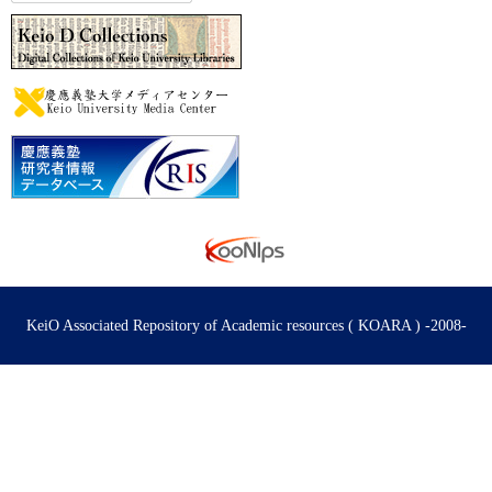
KeiO Associated Repository of Academic resources ( KOARA ) -2008-