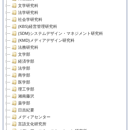
文学研究科
法学研究科
社会学研究科
(KBS)経営管理研究科
(SDM)システムデザイン・マネジメント研究科
(KMD)メディアデザイン研究科
法務研究科
文学部
経済学部
法学部
商学部
医学部
理工学部
湘南藤沢
薬学部
日吉紀要
メディアセンター
言語文化研究所