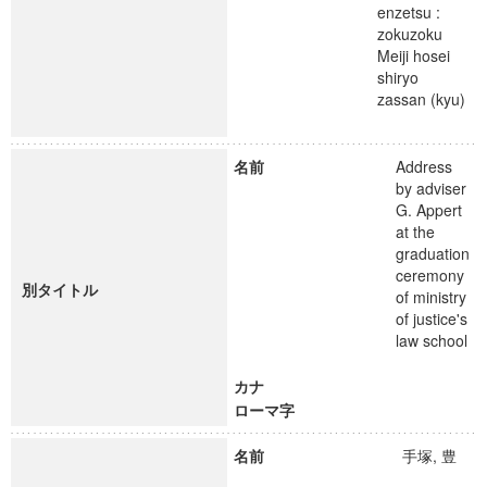
enzetsu :
zokuzoku
Meiji hosei
shiryo
zassan (kyu)
名前
Address
by adviser
G. Appert
at the
graduation
ceremony
別タイトル
of ministry
of justice's
law school
カナ
ローマ字
名前
手塚, 豊