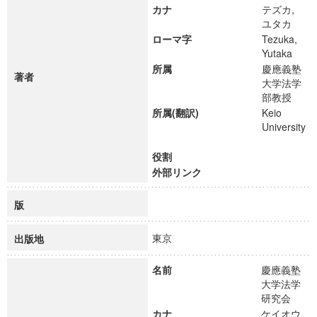
カナ
テズカ,
ユタカ
ローマ字
Tezuka,
Yutaka
所属
慶應義塾
著者
大学法学
部教授
所属(翻訳)
Keio
University
役割
外部リンク
版
東京
出版地
名前
慶應義塾
大学法学
研究会
カナ
ケイオウ