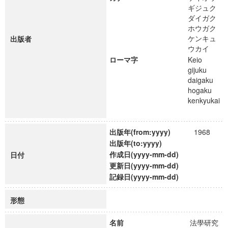
ギジュク
ダイガク
ホウガク
ケンキュ
出版者
ウカイ
ローマ字
Keio
gijuku
daigaku
hogaku
kenkyukai
出版年(from:yyyy)
1968
出版年(to:yyyy)
作成日(yyyy-mm-dd)
日付
更新日(yyyy-mm-dd)
記録日(yyyy-mm-dd)
形態
名前
法學研究