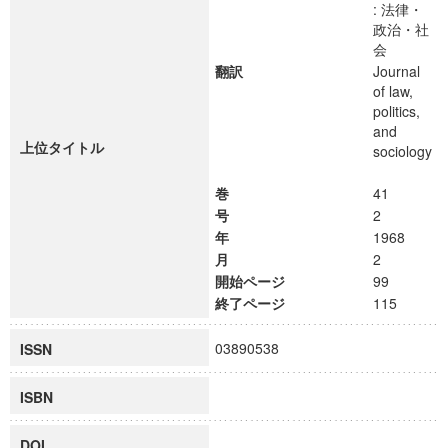
: 法律・
政治・社
会
翻訳
Journal
of law,
politics,
and
上位タイトル
sociology
巻
41
号
2
年
1968
月
2
開始ページ
99
終了ページ
115
03890538
ISSN
ISBN
DOI