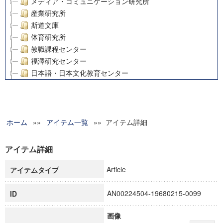
メディア・コミュニケーション研究所
産業研究所
斯道文庫
体育研究所
教職課程センター
福澤研究センター
日本語・日本文化教育センター
アート・センター
外国語教育研究センター
デジタルメディア・コンテンツ統合研究センター
ホーム
»»
グローバルリサーチインスティテュート
アイテム一覧
»» アイテム詳細
塾内助成報告書
科学研究費補助金研究成果報告書
アイテム詳細
21世紀COEプログラム
Article
アイテムタイプ
慶應義塾大学グローバルCOEプログラム市民社会ガバナンス
慶應義塾大学グローバルCOEプログラム論理と感性の先端的
AN00224504-19680215-0099
ID
博士課程教育リーディングプログラム「超成熟社会発展のサ
学術雑誌掲載論文等(8)
画像
その他