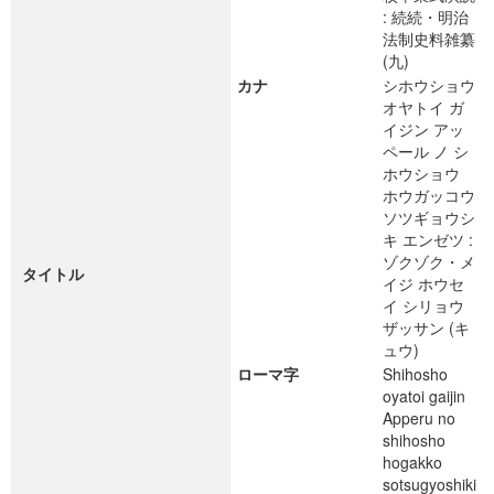
: 続続・明治
法制史料雑纂
(九)
カナ
シホウショウ
オヤトイ ガ
イジン アッ
ペール ノ シ
ホウショウ
ホウガッコウ
ソツギョウシ
キ エンゼツ :
ゾクゾク・メ
タイトル
イジ ホウセ
イ シリョウ
ザッサン (キ
ュウ)
ローマ字
Shihosho
oyatoi gaijin
Apperu no
shihosho
hogakko
sotsugyoshiki