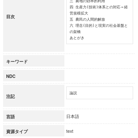
三 農地の効率的利用

四 生産力(技術)体系との対応＝経
営規模拡大

目次
五 農民の人間的解放

六 理念(目的)と現実の社会基盤と
の架橋

あとがき
キーワード
NDC
論説
注記
日本語
言語
text
資源タイプ