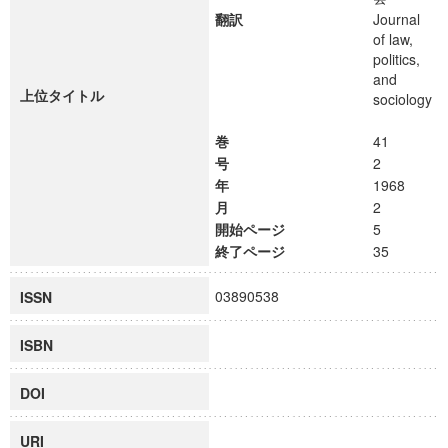
翻訳
Journal
of law,
politics,
and
上位タイトル
sociology
巻
41
号
2
年
1968
月
2
開始ページ
5
終了ページ
35
03890538
ISSN
ISBN
DOI
URI