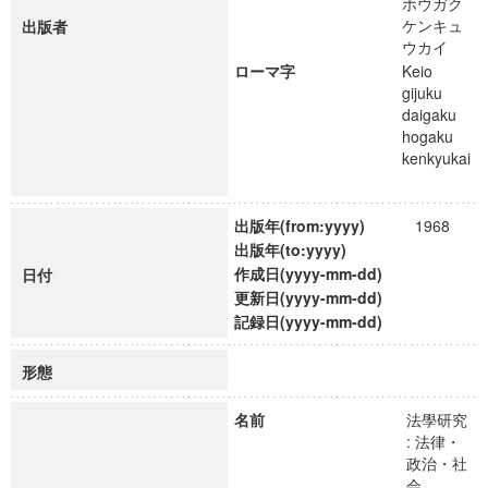
ホウガク
ケンキュ
出版者
ウカイ
ローマ字
Keio
gijuku
daigaku
hogaku
kenkyukai
出版年(from:yyyy)
1968
出版年(to:yyyy)
作成日(yyyy-mm-dd)
日付
更新日(yyyy-mm-dd)
記録日(yyyy-mm-dd)
形態
名前
法學研究
: 法律・
政治・社
会