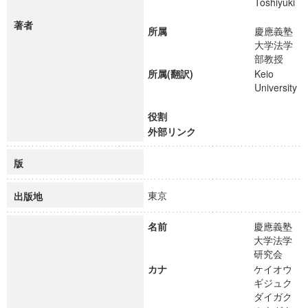
Toshiyuki
著者
所属
慶應義塾
大学法学
部教授
所属(翻訳)
Keio
University
役割
外部リンク
版
東京
出版地
名前
慶應義塾
大学法学
研究会
カナ
ケイオウ
ギジュク
ダイガク