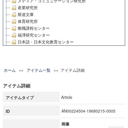
メディア・コミュニケーション研究所
産業研究所
斯道文庫
体育研究所
教職課程センター
福澤研究センター
日本語・日本文化教育センター
アート・センター
外国語教育研究センター
デジタルメディア・コンテンツ統合研究センター
ホーム
»»
グローバルリサーチインスティテュート
アイテム一覧
»» アイテム詳細
塾内助成報告書
科学研究費補助金研究成果報告書
アイテム詳細
21世紀COEプログラム
Article
アイテムタイプ
慶應義塾大学グローバルCOEプログラム市民社会ガバナンス
慶應義塾大学グローバルCOEプログラム論理と感性の先端的
AN00224504-19680215-0005
ID
博士課程教育リーディングプログラム「超成熟社会発展のサ
学術雑誌掲載論文等(8)
画像
その他