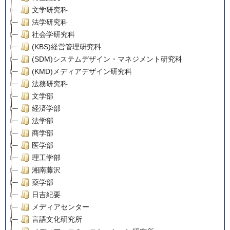
文学研究科
法学研究科
社会学研究科
(KBS)経営管理研究科
(SDM)システムデザイン・マネジメント研究科
(KMD)メディアデザイン研究科
法務研究科
文学部
経済学部
法学部
商学部
医学部
理工学部
湘南藤沢
薬学部
日吉紀要
メディアセンター
言語文化研究所