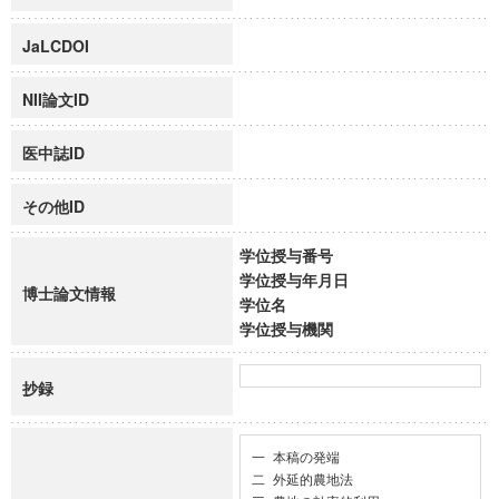
JaLCDOI
NII論文ID
医中誌ID
その他ID
学位授与番号
学位授与年月日
博士論文情報
学位名
学位授与機関
抄録
一 本稿の発端

二 外延的農地法
