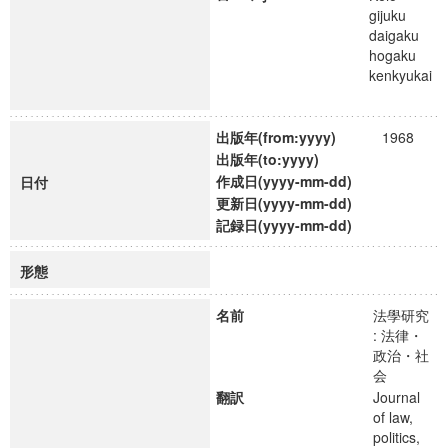
gijuku
daigaku
hogaku
kenkyukai
出版年(from:yyyy)
1968
出版年(to:yyyy)
作成日(yyyy-mm-dd)
日付
更新日(yyyy-mm-dd)
記録日(yyyy-mm-dd)
形態
名前
法學研究
: 法律・
政治・社
会
翻訳
Journal
of law,
politics,