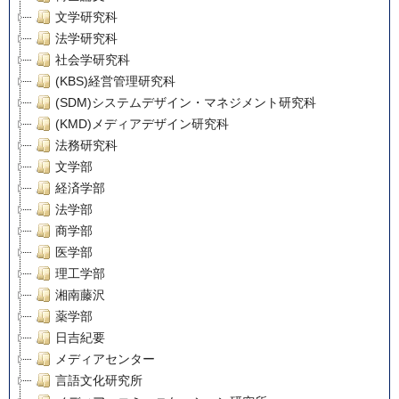
文学研究科
法学研究科
社会学研究科
(KBS)経営管理研究科
(SDM)システムデザイン・マネジメント研究科
(KMD)メディアデザイン研究科
法務研究科
文学部
経済学部
法学部
商学部
医学部
理工学部
湘南藤沢
薬学部
日吉紀要
メディアセンター
言語文化研究所