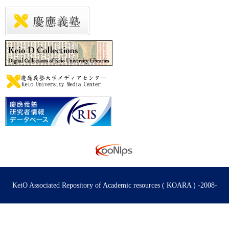
KeiO Associated Repository of Academic resources ( KOARA ) -2008-