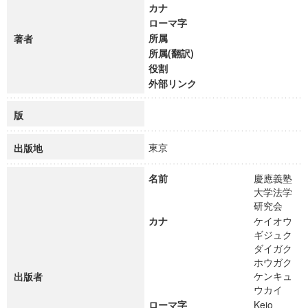
カナ
ローマ字
所属
著者
所属(翻訳)
役割
外部リンク
版
東京
出版地
名前
慶應義塾
大学法学
研究会
カナ
ケイオウ
ギジュク
ダイガク
ホウガク
ケンキュ
出版者
ウカイ
ローマ字
Keio