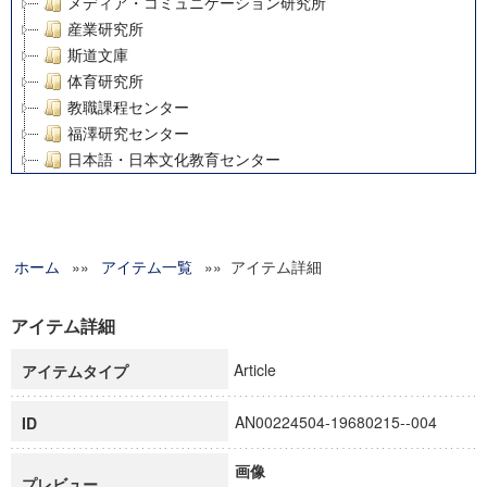
メディア・コミュニケーション研究所
産業研究所
斯道文庫
体育研究所
教職課程センター
福澤研究センター
日本語・日本文化教育センター
アート・センター
外国語教育研究センター
デジタルメディア・コンテンツ統合研究センター
ホーム
»»
グローバルリサーチインスティテュート
アイテム一覧
»» アイテム詳細
塾内助成報告書
科学研究費補助金研究成果報告書
アイテム詳細
21世紀COEプログラム
Article
アイテムタイプ
慶應義塾大学グローバルCOEプログラム市民社会ガバナンス
慶應義塾大学グローバルCOEプログラム論理と感性の先端的
AN00224504-19680215--004
ID
博士課程教育リーディングプログラム「超成熟社会発展のサ
学術雑誌掲載論文等(8)
画像
その他
プレビュー