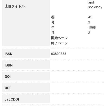
and
上位タイトル
sociology
巻
41
号
2
年
1968
月
2
開始ページ
終了ページ
03890538
ISSN
ISBN
DOI
URI
JaLCDOI