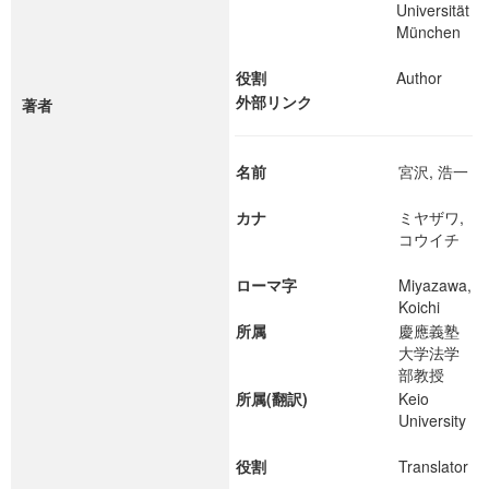
Universität
München
役割
Author
外部リンク
著者
名前
宮沢, 浩一
カナ
ミヤザワ,
コウイチ
ローマ字
Miyazawa,
Koichi
所属
慶應義塾
大学法学
部教授
所属(翻訳)
Keio
University
役割
Translator