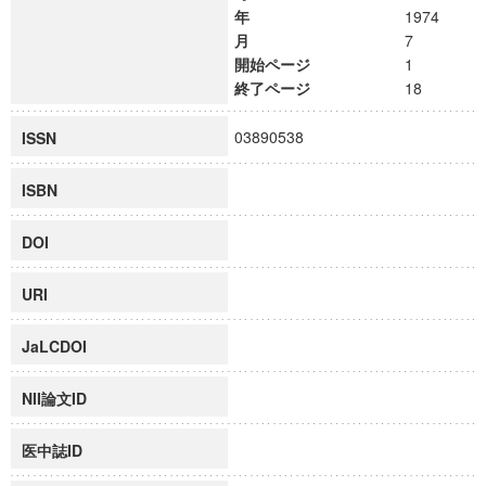
年
1974
月
7
開始ページ
1
終了ページ
18
03890538
ISSN
ISBN
DOI
URI
JaLCDOI
NII論文ID
医中誌ID