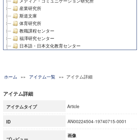
メディア・コミュニケーション研究所
産業研究所
斯道文庫
体育研究所
教職課程センター
福澤研究センター
日本語・日本文化教育センター
アート・センター
外国語教育研究センター
デジタルメディア・コンテンツ統合研究センター
ホーム
»»
グローバルリサーチインスティテュート
アイテム一覧
»» アイテム詳細
塾内助成報告書
科学研究費補助金研究成果報告書
アイテム詳細
21世紀COEプログラム
Article
アイテムタイプ
慶應義塾大学グローバルCOEプログラム市民社会ガバナンス
慶應義塾大学グローバルCOEプログラム論理と感性の先端的
AN00224504-19740715-0001
ID
博士課程教育リーディングプログラム「超成熟社会発展のサ
学術雑誌掲載論文等(8)
画像
その他
プレビュー