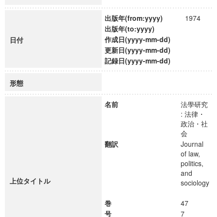
出版年(from:yyyy)
1974
出版年(to:yyyy)
作成日(yyyy-mm-dd)
日付
更新日(yyyy-mm-dd)
記録日(yyyy-mm-dd)
形態
名前
法學研究
: 法律・
政治・社
会
翻訳
Journal
of law,
politics,
and
上位タイトル
sociology
巻
47
号
7