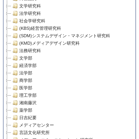
文学研究科
法学研究科
社会学研究科
(KBS)経営管理研究科
(SDM)システムデザイン・マネジメント研究科
(KMD)メディアデザイン研究科
法務研究科
文学部
経済学部
法学部
商学部
医学部
理工学部
湘南藤沢
薬学部
日吉紀要
メディアセンター
言語文化研究所