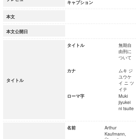
キャプション
本文
本文公開日
タイトル
無期自
由刑に
ついて
カナ
ムキ ジ
ユウケ
タイトル
イ ニ ツ
イテ
ローマ字
Muki
jiyukei
ni tsuite
名前
Arthur
Kaufmann,