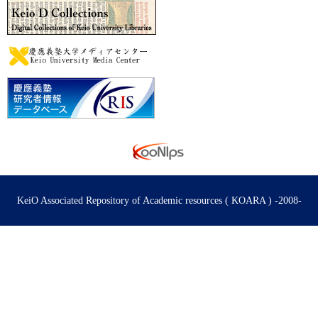
KeiO Associated Repository of Academic resources ( KOARA ) -2008-