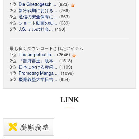
1位
Die Ghettogeschi...
(823)
2位
新冷戦期における...
(766)
3位
通信の安全保障に...
(663)
4位
ショート動画の効...
(639)
5位
J.S. ミルの社会...
(490)
最も多くダウンロードされたアイテム
1位
The perpetual fa...
(2646)
2位
『韻府群玉』版本...
(1518)
3位
日本における赤痢...
(1109)
4位
Promoting Manga ...
(1096)
5位
慶應義塾大学日吉...
(854)
LINK