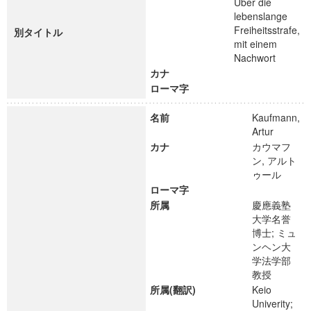
Über die
lebenslange
Freiheitsstrafe,
別タイトル
mit einem
Nachwort
カナ
ローマ字
名前
Kaufmann,
Artur
カナ
カウマフ
ン, アルト
ゥール
ローマ字
所属
慶應義塾
大学名誉
博士; ミュ
ンヘン大
学法学部
教授
所属(翻訳)
Keio
Univerity;