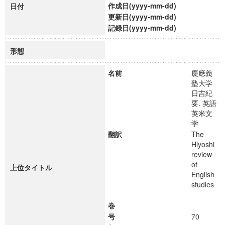
作成日(yyyy-mm-dd)
日付
更新日(yyyy-mm-dd)
記録日(yyyy-mm-dd)
形態
名前
慶應義
塾大学
日吉紀
要. 英語
英米文
学
翻訳
The
Hiyoshi
review
of
上位タイトル
English
studies
巻
号
70