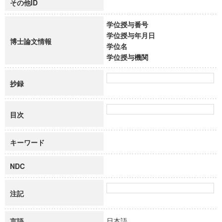
その他ID
学位授与番号
学位授与年月日
博士論文情報
学位名
学位授与機関
抄録
目次
キーワード
NDC
注記
日本語
言語