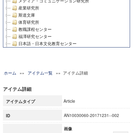
メディア・コミュニケーション研究所
産業研究所
斯道文庫
体育研究所
教職課程センター
福澤研究センター
日本語・日本文化教育センター
アート・センター
外国語教育研究センター
デジタルメディア・コンテンツ統合研究センター
ホーム
»»
グローバルリサーチインスティテュート
アイテム一覧
»» アイテム詳細
塾内助成報告書
科学研究費補助金研究成果報告書
アイテム詳細
21世紀COEプログラム
Article
アイテムタイプ
慶應義塾大学グローバルCOEプログラム市民社会ガバナンス
慶應義塾大学グローバルCOEプログラム論理と感性の先端的
AN10030060-20171231--002
ID
博士課程教育リーディングプログラム「超成熟社会発展のサ
学術雑誌掲載論文等(8)
画像
その他