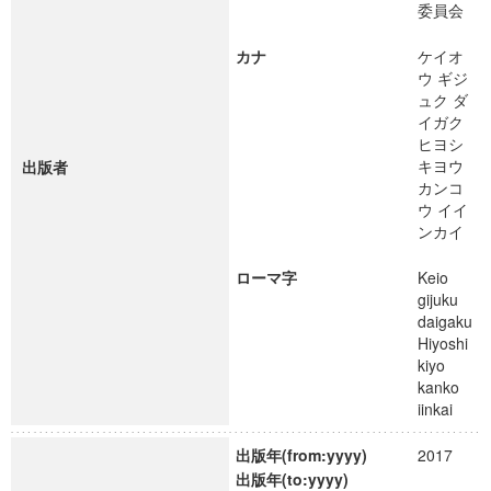
委員会
カナ
ケイオ
ウ ギジ
ュク ダ
イガク
ヒヨシ
キヨウ
出版者
カンコ
ウ イイ
ンカイ
ローマ字
Keio
gijuku
daigaku
Hiyoshi
kiyo
kanko
iinkai
出版年(from:yyyy)
2017
出版年(to:yyyy)