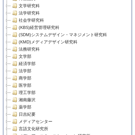
文学研究科
法学研究科
社会学研究科
(KBS)経営管理研究科
(SDM)システムデザイン・マネジメント研究科
(KMD)メディアデザイン研究科
法務研究科
文学部
経済学部
法学部
商学部
医学部
理工学部
湘南藤沢
薬学部
日吉紀要
メディアセンター
言語文化研究所