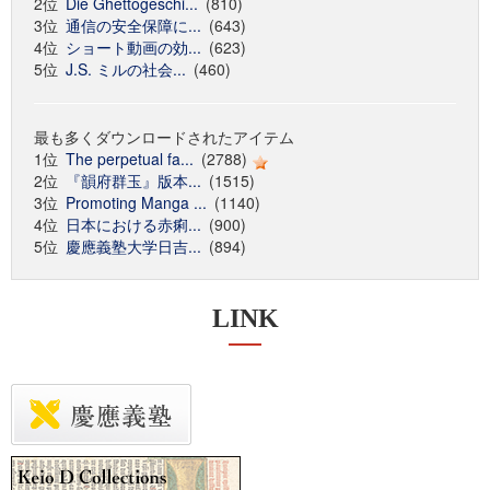
2位
Die Ghettogeschi...
(810)
3位
通信の安全保障に...
(643)
4位
ショート動画の効...
(623)
5位
J.S. ミルの社会...
(460)
最も多くダウンロードされたアイテム
1位
The perpetual fa...
(2788)
2位
『韻府群玉』版本...
(1515)
3位
Promoting Manga ...
(1140)
4位
日本における赤痢...
(900)
5位
慶應義塾大学日吉...
(894)
LINK