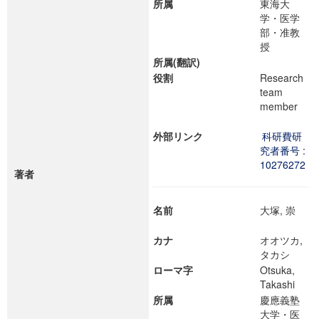
所属
東海大
学・医学
部・准教
授
所属(翻訳)
役割
Research
team
member
外部リンク
科研費研
究者番号 :
10276272
著者
名前
大塚, 崇
カナ
オオツカ,
タカシ
ローマ字
Otsuka,
Takashi
所属
慶應義塾
大学・医