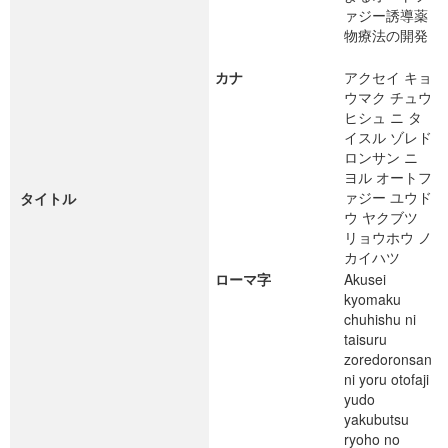
ァジー誘導薬
物療法の開発
カナ
アクセイ キョ
ウマク チュウ
ヒシュ ニ タ
イスル ゾレド
ロンサン ニ
ヨル オートフ
ァジー ユウド
タイトル
ウ ヤクブツ
リョウホウ ノ
カイハツ
ローマ字
Akusei
kyomaku
chuhishu ni
taisuru
zoredoronsan
ni yoru otofaji
yudo
yakubutsu
ryoho no