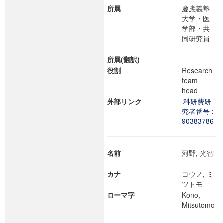
所属
慶應義塾
大学・医
学部・共
同研究員
所属(翻訳)
役割
Research
team
head
外部リンク
科研費研
究者番号 :
90383786
名前
河野, 光智
カナ
コウノ, ミ
ツトモ
ローマ字
Kono,
Mitsutomo