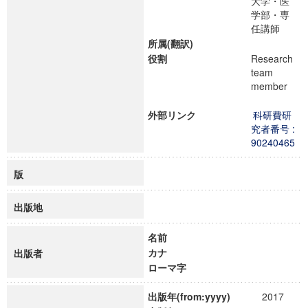
大学・医
学部・専
任講師
所属(翻訳)
役割
Research
team
member
外部リンク
科研費研
究者番号 :
90240465
版
出版地
名前
カナ
出版者
ローマ字
出版年(from:yyyy)
2017