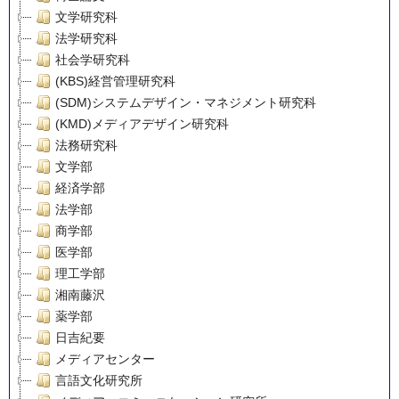
文学研究科
法学研究科
社会学研究科
(KBS)経営管理研究科
(SDM)システムデザイン・マネジメント研究科
(KMD)メディアデザイン研究科
法務研究科
文学部
経済学部
法学部
商学部
医学部
理工学部
湘南藤沢
薬学部
日吉紀要
メディアセンター
言語文化研究所