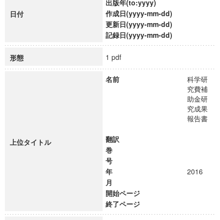
出版年(to:yyyy)
作成日(yyyy-mm-dd)
日付
更新日(yyyy-mm-dd)
記録日(yyyy-mm-dd)
1 pdf
形態
名前
科学研
究費補
助金研
究成果
報告書
翻訳
上位タイトル
巻
号
年
2016
月
開始ページ
終了ページ