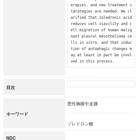
erapies, and new treatment s
tarategies are needed. We cl
arified that zoledronic acid 
reduces cell viavility and c
ell migration of human malig
nant pleural mesothelioma ce
lls in vitro, and that induc
tion of autophagic changes m
ay at least in part be invol
ved in this process.
目次
悪性胸膜中皮腫
キーワード
ゾレドロン酸
NDC