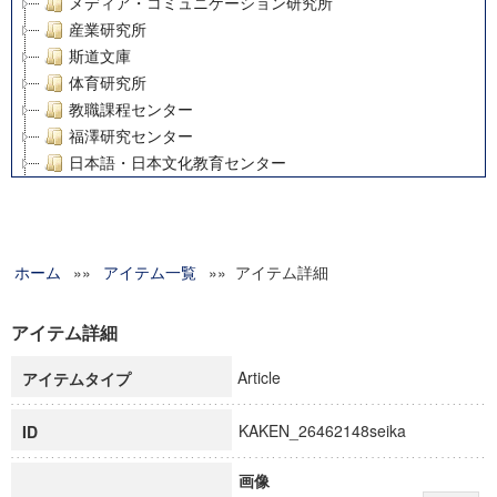
メディア・コミュニケーション研究所
産業研究所
斯道文庫
体育研究所
教職課程センター
福澤研究センター
日本語・日本文化教育センター
アート・センター
外国語教育研究センター
デジタルメディア・コンテンツ統合研究センター
ホーム
»»
グローバルリサーチインスティテュート
アイテム一覧
»» アイテム詳細
塾内助成報告書
科学研究費補助金研究成果報告書
アイテム詳細
21世紀COEプログラム
Article
アイテムタイプ
慶應義塾大学グローバルCOEプログラム市民社会ガバナンス
慶應義塾大学グローバルCOEプログラム論理と感性の先端的
KAKEN_26462148seika
ID
博士課程教育リーディングプログラム「超成熟社会発展のサ
学術雑誌掲載論文等(8)
画像
その他