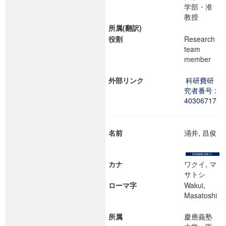
学部・准
教授
所属(翻訳)
役割
Research
team
member
外部リンク
科研費研
究者番号 :
40306717
名前
涌井, 昌俊
カナ
ワクイ, マ
サトシ
ローマ字
Wakui,
Masatoshi
所属
慶應義塾