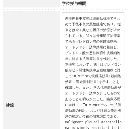
学位授与機関
悪性胸膜中皮腫は治療抵抗性できわ
めて予後不良の悪性腫瘍であり, 従
来とは全く異なる機序の治療が求め
られている。我々は骨粗鬆症治療薬
であるゾレドロン酸の抗腫瘍効果, 
オートファジー誘導効果に着目し, 
ゾレドロン酸の悪性胸膜中皮腫細胞
株に対する抗腫瘍効果を検討した。
本研究において, 我々はゾレドロン
酸がヒト悪性胸膜中皮腫細胞株に対
してin vitroで抗腫瘍効果(殺細胞
効果, 遊走抑制効果)を示すことを
確認した。また, その抗腫瘍効果が
オートファジー誘導を介したもので
あることを明らかにした。臨床応用
抄録
に向けて, In vivoモデルでの抗腫
瘍効果の検討, および詳細な作用機
序の検討が今後の研究課題である。

Malignant pleural mesothelio
ma is widely resistant to th