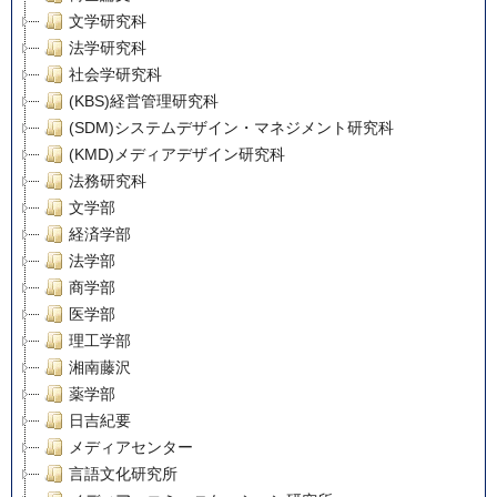
文学研究科
法学研究科
社会学研究科
(KBS)経営管理研究科
(SDM)システムデザイン・マネジメント研究科
(KMD)メディアデザイン研究科
法務研究科
文学部
経済学部
法学部
商学部
医学部
理工学部
湘南藤沢
薬学部
日吉紀要
メディアセンター
言語文化研究所