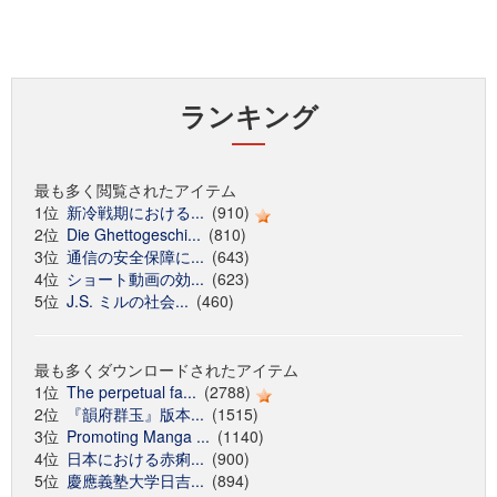
ランキング
最も多く閲覧されたアイテム
1位
新冷戦期における...
(910)
2位
Die Ghettogeschi...
(810)
3位
通信の安全保障に...
(643)
4位
ショート動画の効...
(623)
5位
J.S. ミルの社会...
(460)
最も多くダウンロードされたアイテム
1位
The perpetual fa...
(2788)
2位
『韻府群玉』版本...
(1515)
3位
Promoting Manga ...
(1140)
4位
日本における赤痢...
(900)
5位
慶應義塾大学日吉...
(894)