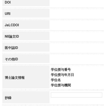
DOI
URI
JaLCDOI
NII論文ID
医中誌ID
その他ID
学位授与番号
学位授与年月日
博士論文情報
学位名
学位授与機関
抄録