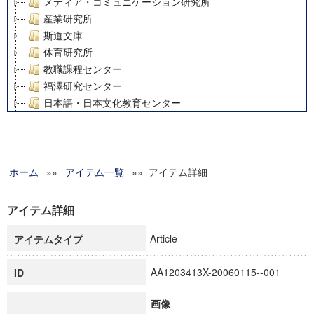
メディア・コミュニケーション研究所
産業研究所
斯道文庫
体育研究所
教職課程センター
福澤研究センター
日本語・日本文化教育センター
アート・センター
外国語教育研究センター
デジタルメディア・コンテンツ統合研究センター
ホーム
»»
グローバルリサーチインスティテュート
アイテム一覧
»» アイテム詳細
塾内助成報告書
科学研究費補助金研究成果報告書
アイテム詳細
21世紀COEプログラム
Article
アイテムタイプ
慶應義塾大学グローバルCOEプログラム市民社会ガバナンス
慶應義塾大学グローバルCOEプログラム論理と感性の先端的
AA1203413X-20060115--001
ID
博士課程教育リーディングプログラム「超成熟社会発展のサ
学術雑誌掲載論文等(8)
画像
その他