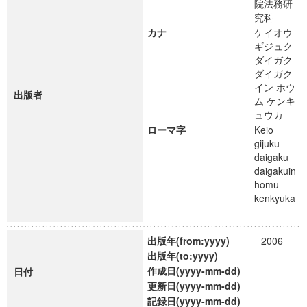
院法務研
究科
カナ
ケイオウ
ギジュク
ダイガク
ダイガク
イン ホウ
出版者
ム ケンキ
ュウカ
ローマ字
Keio
gijuku
daigaku
daigakuin
homu
kenkyuka
出版年(from:yyyy)
2006
出版年(to:yyyy)
作成日(yyyy-mm-dd)
日付
更新日(yyyy-mm-dd)
記録日(yyyy-mm-dd)