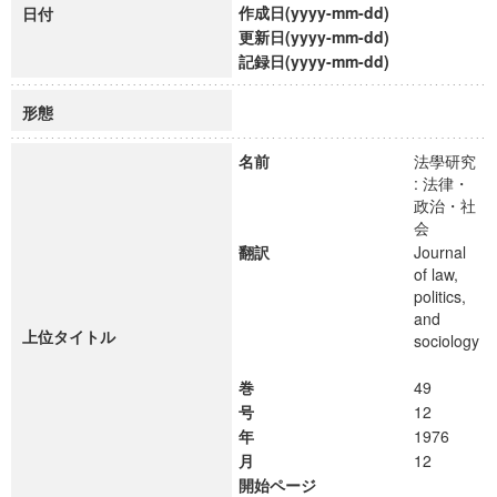
作成日(yyyy-mm-dd)
日付
更新日(yyyy-mm-dd)
記録日(yyyy-mm-dd)
形態
名前
法學研究
: 法律・
政治・社
会
翻訳
Journal
of law,
politics,
and
上位タイトル
sociology
巻
49
号
12
年
1976
月
12
開始ページ