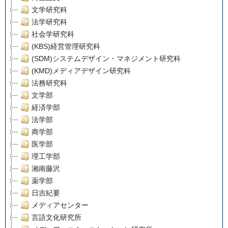
文学研究科
法学研究科
社会学研究科
(KBS)経営管理研究科
(SDM)システムデザイン・マネジメント研究科
(KMD)メディアデザイン研究科
法務研究科
文学部
経済学部
法学部
商学部
医学部
理工学部
湘南藤沢
薬学部
日吉紀要
メディアセンター
言語文化研究所