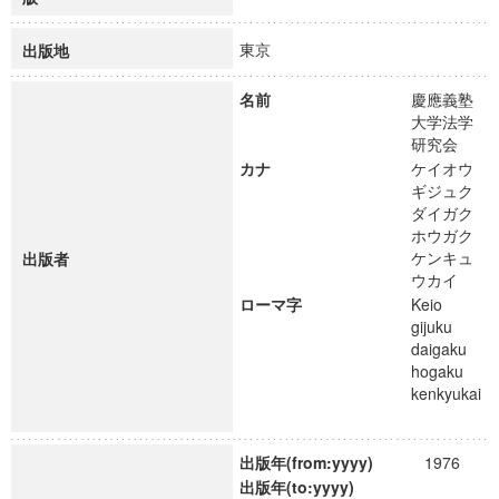
東京
出版地
名前
慶應義塾
大学法学
研究会
カナ
ケイオウ
ギジュク
ダイガク
ホウガク
ケンキュ
出版者
ウカイ
ローマ字
Keio
gijuku
daigaku
hogaku
kenkyukai
出版年(from:yyyy)
1976
出版年(to:yyyy)