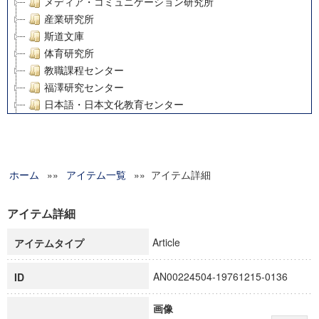
メディア・コミュニケーション研究所
産業研究所
斯道文庫
体育研究所
教職課程センター
福澤研究センター
日本語・日本文化教育センター
アート・センター
外国語教育研究センター
デジタルメディア・コンテンツ統合研究センター
ホーム
»»
グローバルリサーチインスティテュート
アイテム一覧
»» アイテム詳細
塾内助成報告書
科学研究費補助金研究成果報告書
アイテム詳細
21世紀COEプログラム
Article
アイテムタイプ
慶應義塾大学グローバルCOEプログラム市民社会ガバナンス
慶應義塾大学グローバルCOEプログラム論理と感性の先端的
AN00224504-19761215-0136
ID
博士課程教育リーディングプログラム「超成熟社会発展のサ
学術雑誌掲載論文等(8)
画像
その他