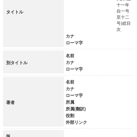
十一年
自一号
タイトル
至十二
号)総目
次
カナ
ローマ字
名前
カナ
別タイトル
ローマ字
名前
カナ
ローマ字
所属
著者
所属(翻訳)
役割
外部リンク
版