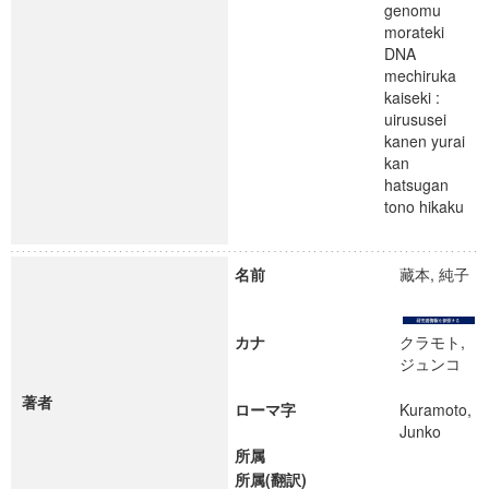
genomu
morateki
DNA
mechiruka
kaiseki :
uirususei
kanen yurai
kan
hatsugan
tono hikaku
名前
藏本, 純子
カナ
クラモト,
ジュンコ
著者
ローマ字
Kuramoto,
Junko
所属
所属(翻訳)