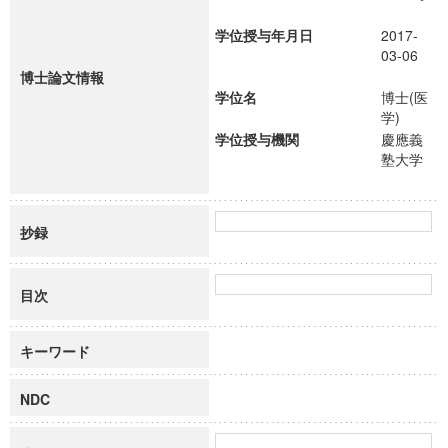
学位授与年月日
2017-
03-06
博士論文情報
学位名
博士(医
学)
学位授与機関
慶應義
塾大学
抄録
目次
キーワード
NDC