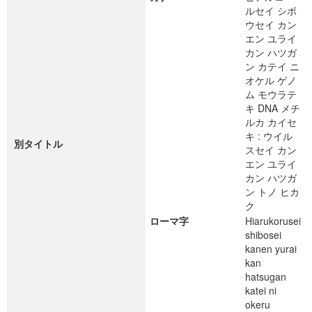
ルセイ シボ
ウセイ カン
エン ユライ
カン ハツガ
ン カテイ ニ
オケル ゲノ
ム モウラテ
キ DNA メチ
ルカ カイセ
キ : ウイル
別タイトル
スセイ カン
エン ユライ
カン ハツガ
ン トノ ヒカ
ク
ローマ字
Hiarukorusei
shibosei
kanen yurai
kan
hatsugan
katei ni
okeru