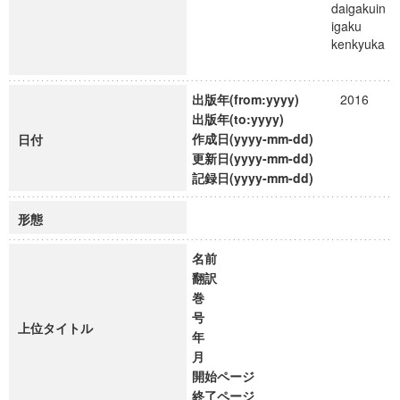
daigakuin
igaku
kenkyuka
出版年(from:yyyy)
2016
出版年(to:yyyy)
作成日(yyyy-mm-dd)
日付
更新日(yyyy-mm-dd)
記録日(yyyy-mm-dd)
形態
名前
翻訳
巻
号
上位タイトル
年
月
開始ページ
終了ページ