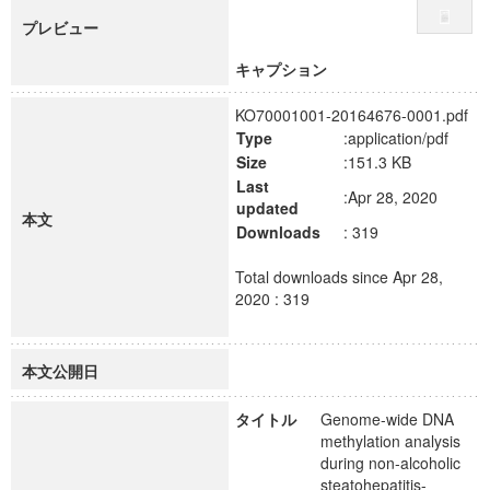
プレビュー
キャプション
KO70001001-20164676-0001.pdf
Type
:application/pdf
Size
:151.3 KB
Last
:Apr 28, 2020
updated
本文
Downloads
: 319
Total downloads since Apr 28,
2020 : 319
本文公開日
タイトル
Genome-wide DNA
methylation analysis
during non-alcoholic
steatohepatitis-