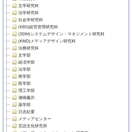
文学研究科
法学研究科
社会学研究科
(KBS)経営管理研究科
(SDM)システムデザイン・マネジメント研究科
(KMD)メディアデザイン研究科
法務研究科
文学部
経済学部
法学部
商学部
医学部
理工学部
湘南藤沢
薬学部
日吉紀要
メディアセンター
言語文化研究所