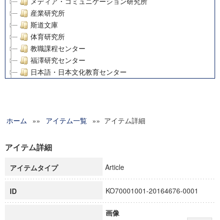
メディア・コミュニケーション研究所
産業研究所
斯道文庫
体育研究所
教職課程センター
福澤研究センター
日本語・日本文化教育センター
アート・センター
外国語教育研究センター
デジタルメディア・コンテンツ統合研究センター
ホーム
»»
グローバルリサーチインスティテュート
アイテム一覧
»» アイテム詳細
塾内助成報告書
科学研究費補助金研究成果報告書
アイテム詳細
21世紀COEプログラム
Article
アイテムタイプ
慶應義塾大学グローバルCOEプログラム市民社会ガバナンス
慶應義塾大学グローバルCOEプログラム論理と感性の先端的
KO70001001-20164676-0001
ID
博士課程教育リーディングプログラム「超成熟社会発展のサ
学術雑誌掲載論文等(8)
画像
その他