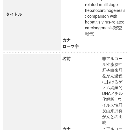
related multistage
hepatocarcinogenesis
タイトル
: comparison with
hepatitis virus-related
carcinogenesis(審査
報告)
カナ
ローマ字
名前
非アルコー
ル性脂肪性
肝炎由来肝
発がん過程
におけるゲ
ノム網羅的
DNAメチル
化解析 : ウ
イルス性肝
炎由来肝発
がんとの比
較
カナ
ヒアルコー