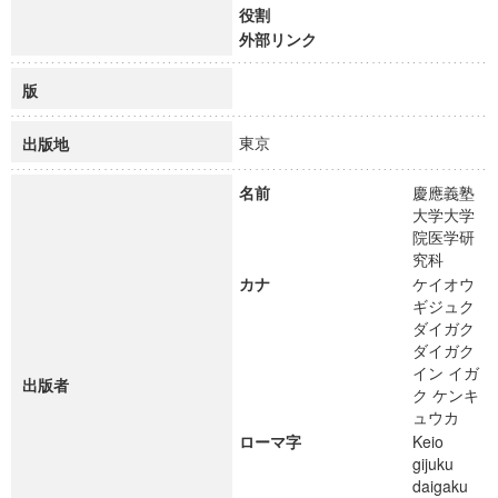
役割
外部リンク
版
東京
出版地
名前
慶應義塾
大学大学
院医学研
究科
カナ
ケイオウ
ギジュク
ダイガク
ダイガク
イン イガ
出版者
ク ケンキ
ュウカ
ローマ字
Keio
gijuku
daigaku