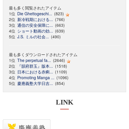
最も多く閲覧されたアイテム
1位
Die Ghettogeschi...
(823)
2位
新冷戦期における...
(766)
3位
通信の安全保障に...
(663)
4位
ショート動画の効...
(639)
5位
J.S. ミルの社会...
(490)
最も多くダウンロードされたアイテム
1位
The perpetual fa...
(2646)
2位
『韻府群玉』版本...
(1518)
3位
日本における赤痢...
(1109)
4位
Promoting Manga ...
(1096)
5位
慶應義塾大学日吉...
(854)
LINK