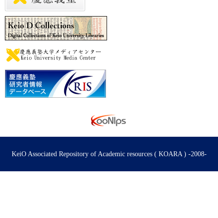
KeiO Associated Repository of Academic resources ( KOARA ) -2008-