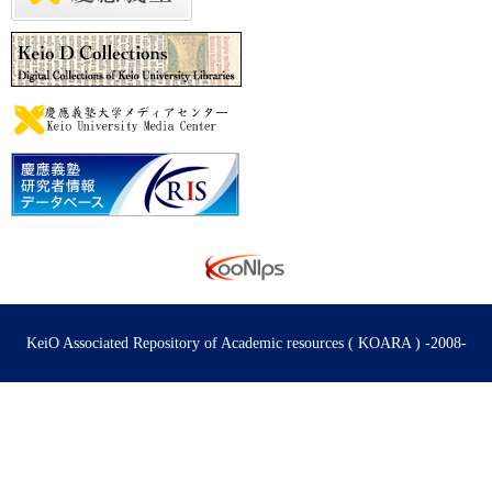
KeiO Associated Repository of Academic resources ( KOARA ) -2008-