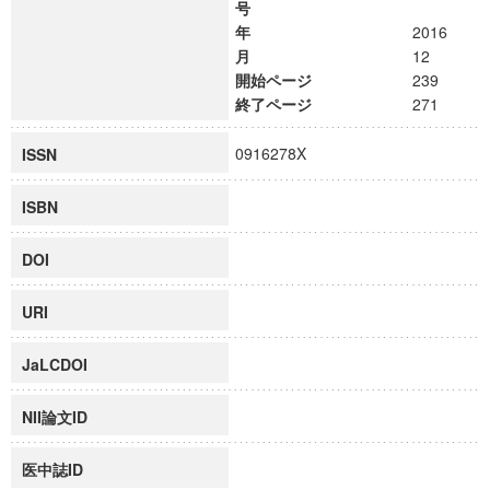
号
年
2016
月
12
開始ページ
239
終了ページ
271
0916278X
ISSN
ISBN
DOI
URI
JaLCDOI
NII論文ID
医中誌ID