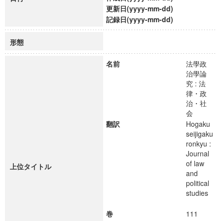
更新日(yyyy-mm-dd)
記録日(yyyy-mm-dd)
形態
名前
法學政
治學論
究 : 法
律・政
治・社
会
翻訳
Hogaku
seijigaku
ronkyu :
Journal
of law
上位タイトル
and
political
studies
巻
111