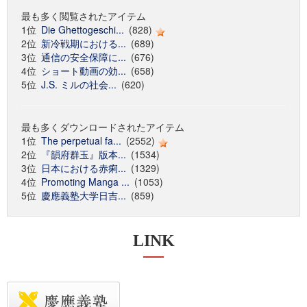
最も多く閲覧されたアイテム
1位
Die Ghettogeschi...
(828)
2位
新冷戦期における...
(689)
3位
通信の安全保障に...
(676)
4位
ショート動画の効...
(658)
5位
J.S. ミルの社会...
(620)
最も多くダウンロードされたアイテム
1位
The perpetual fa...
(2552)
2位
『韻府群玉』版本...
(1534)
3位
日本における赤痢...
(1329)
4位
Promoting Manga ...
(1053)
5位
慶應義塾大学日吉...
(859)
LINK