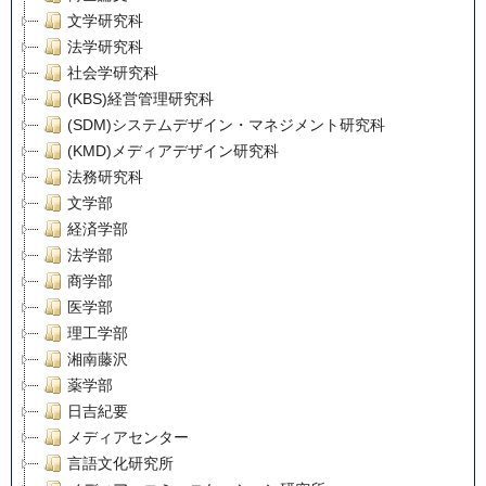
文学研究科
法学研究科
社会学研究科
(KBS)経営管理研究科
(SDM)システムデザイン・マネジメント研究科
(KMD)メディアデザイン研究科
法務研究科
文学部
経済学部
法学部
商学部
医学部
理工学部
湘南藤沢
薬学部
日吉紀要
メディアセンター
言語文化研究所