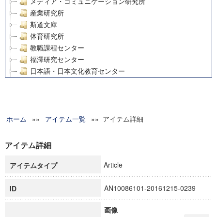
メディア・コミュニケーション研究所
産業研究所
斯道文庫
体育研究所
教職課程センター
福澤研究センター
日本語・日本文化教育センター
アート・センター
外国語教育研究センター
デジタルメディア・コンテンツ統合研究センター
ホーム
»»
グローバルリサーチインスティテュート
アイテム一覧
»» アイテム詳細
塾内助成報告書
科学研究費補助金研究成果報告書
アイテム詳細
21世紀COEプログラム
Article
アイテムタイプ
慶應義塾大学グローバルCOEプログラム市民社会ガバナンス
慶應義塾大学グローバルCOEプログラム論理と感性の先端的
AN10086101-20161215-0239
ID
博士課程教育リーディングプログラム「超成熟社会発展のサ
学術雑誌掲載論文等(8)
画像
その他