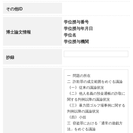
その他ID
学位授与番号
学位授与年月日
博士論文情報
学位名
学位授与機関
抄録
一 問題の所在

二 詐欺罪の成立範囲をめぐる議論

 (一) 従来の議論状況

 (二) 他人名義の預金通帳の詐取に
関する判例以降の議論状況

 (三) 暴力団ゴルフ場事例に関する
判例以降の議論状況

 (四) 小括

三 窃盗罪における「通常の遊戯方
法」をめぐる議論
