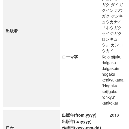
ガク ダイガ
クイン ホウ
ガク ケンキ
ュウカナイ
『ホウガク
出版者
セイジガク
ロンキュ
ウ』 カンコ
ウカイ
ローマ字
Keio gijuku
daigaku
daigakuin
hogaku
kenkyukanai
"Hogaku
seijigaku
ronkyu"
kankokai
出版年(from:yyyy)
2016
出版年(to:yyyy)
作成日(yyyy-mm-dd)
日付