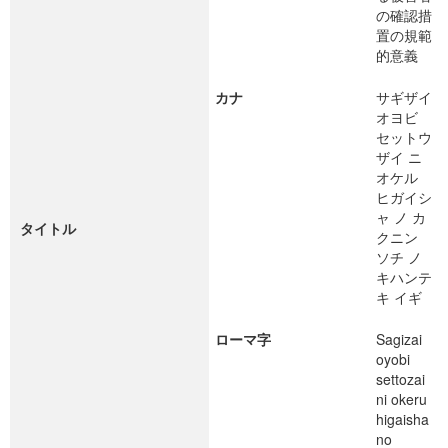
の確認措
置の規範
的意義
カナ
サギザイ
オヨビ
セットウ
ザイ ニ
オケル
ヒガイシ
ャ ノ カ
タイトル
クニン
ソチ ノ
キハンテ
キ イギ
ローマ字
Sagizai
oyobi
settozai
ni okeru
higaisha
no