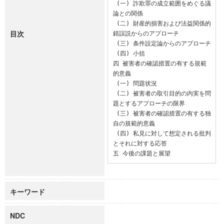
 (一) 詐欺罪の成立範囲をめぐる議
論との関係

 (二) 財産的損害および法益関係的
目次
錯誤説からのアプローチ

 (三) 条件設定論からのアプローチ

 (四) 小括

四 被害者の確認措置の有する規範
的意義

 (一) 問題状況

 (二) 被害者の取引目的の内実を問
題とするアプローチの限界

 (三) 被害者の確認措置の有する独
自の規範的意義

 (四) 私見に対して想定される批判
とそれに対する応答

五 今後の課題と展望
キーワード
NDC