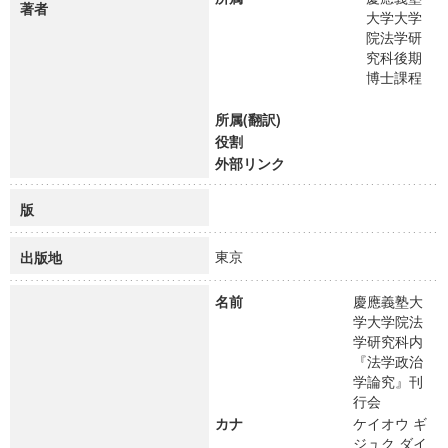
著者
大学大学
院法学研
究科後期
博士課程
所属(翻訳)
役割
外部リンク
版
東京
出版地
名前
慶應義塾大
学大学院法
学研究科内
『法学政治
学論究』刊
行会
カナ
ケイオウ ギ
ジュク ダイ