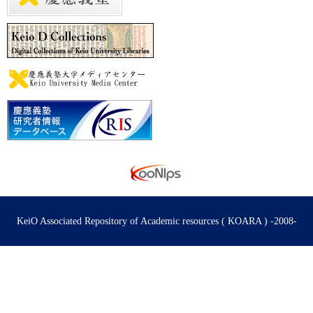
KeiO Associated Repository of Academic resources ( KOARA ) -2008-