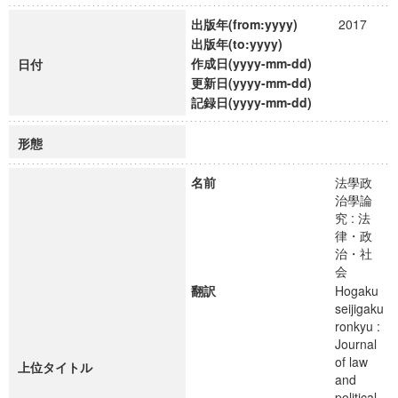
出版年(from:yyyy)
2017
出版年(to:yyyy)
作成日(yyyy-mm-dd)
日付
更新日(yyyy-mm-dd)
記録日(yyyy-mm-dd)
形態
名前
法學政
治學論
究 : 法
律・政
治・社
会
翻訳
Hogaku
seijigaku
ronkyu :
Journal
of law
上位タイトル
and
political