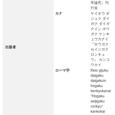
学論究』刊
行会
カナ
ケイオウ ギ
ジュク ダイ
ガク ダイガ
クイン ホウ
ガク ケンキ
ュウカナイ
『ホウガク
出版者
セイジガク
ロンキュ
ウ』 カンコ
ウカイ
ローマ字
Keio gijuku
daigaku
daigakuin
hogaku
kenkyukanai
"Hogaku
seijigaku
ronkyu"
kankokai