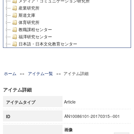
メディア・コミュニケーション研究所
産業研究所
斯道文庫
体育研究所
教職課程センター
福澤研究センター
日本語・日本文化教育センター
アート・センター
外国語教育研究センター
デジタルメディア・コンテンツ統合研究センター
ホーム
»»
グローバルリサーチインスティテュート
アイテム一覧
»» アイテム詳細
塾内助成報告書
科学研究費補助金研究成果報告書
アイテム詳細
21世紀COEプログラム
Article
アイテムタイプ
慶應義塾大学グローバルCOEプログラム市民社会ガバナンス
慶應義塾大学グローバルCOEプログラム論理と感性の先端的
AN10086101-20170315--001
ID
博士課程教育リーディングプログラム「超成熟社会発展のサ
学術雑誌掲載論文等(8)
画像
その他