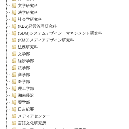
文学研究科
法学研究科
社会学研究科
(KBS)経営管理研究科
(SDM)システムデザイン・マネジメント研究科
(KMD)メディアデザイン研究科
法務研究科
文学部
経済学部
法学部
商学部
医学部
理工学部
湘南藤沢
薬学部
日吉紀要
メディアセンター
言語文化研究所