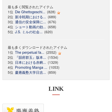
最も多く閲覧されたアイテム
1位
Die Ghettogeschi...
(828)
2位
新冷戦期における...
(689)
3位
通信の安全保障に...
(676)
4位
ショート動画の効...
(658)
5位
J.S. ミルの社会...
(620)
最も多くダウンロードされたアイテム
1位
The perpetual fa...
(2552)
2位
『韻府群玉』版本...
(1534)
3位
日本における赤痢...
(1329)
4位
Promoting Manga ...
(1053)
5位
慶應義塾大学日吉...
(859)
LINK