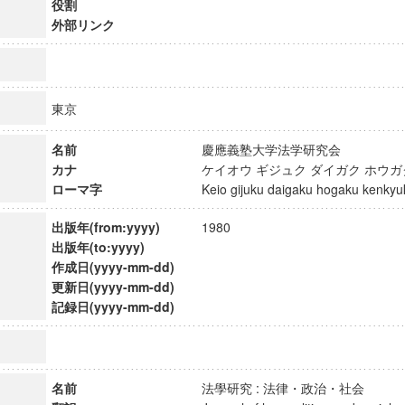
役割
外部リンク
東京
名前
慶應義塾大学法学研究会
カナ
ケイオウ ギジュク ダイガク ホウ
ローマ字
Keio gijuku daigaku hogaku kenk
出版年(from:yyyy)
1980
出版年(to:yyyy)
作成日(yyyy-mm-dd)
更新日(yyyy-mm-dd)
記録日(yyyy-mm-dd)
ンス教育研究センター
端的教育研究拠点
のサイエンス」
名前
法學研究 : 法律・政治・社会