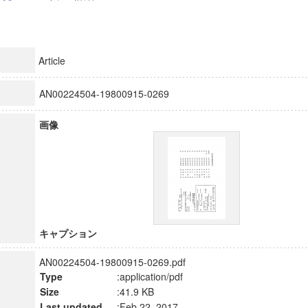
Article
AN00224504-19800915-0269
画像
キャプション
AN00224504-19800915-0269.pdf
Type
:application/pdf
Size
:41.9 KB
Last updated
:Feb 22, 2017