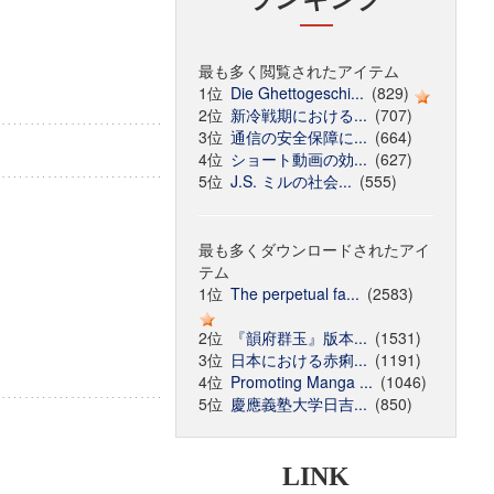
最も多く閲覧されたアイテム
1位
Die Ghettogeschi...
(829)
2位
新冷戦期における...
(707)
3位
通信の安全保障に...
(664)
4位
ショート動画の効...
(627)
5位
J.S. ミルの社会...
(555)
最も多くダウンロードされたアイ
テム
1位
The perpetual fa...
(2583)
2位
『韻府群玉』版本...
(1531)
3位
日本における赤痢...
(1191)
4位
Promoting Manga ...
(1046)
5位
慶應義塾大学日吉...
(850)
LINK