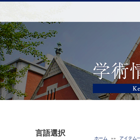
言語選択
ホーム
»»
アイテム