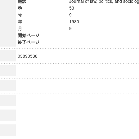
翻訳
Journal of law, politics, and soci
巻
53
号
9
年
1980
月
9
開始ページ
終了ページ
03890538