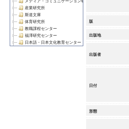
メディア・コミュニケーション研究所
産業研究所
斯道文庫
版
体育研究所
教職課程センター
出版地
福澤研究センター
日本語・日本文化教育センター
アート・センター
出版者
外国語教育研究センター
デジタルメディア・コンテンツ統合研究センター
グローバルリサーチインスティテュート
塾内助成報告書
科学研究費補助金研究成果報告書
日付
21世紀COEプログラム
慶應義塾大学グローバルCOEプログラム市民社会ガバナ
慶應義塾大学グローバルCOEプログラム論理と感性の先
形態
博士課程教育リーディングプログラム「超成熟社会発展
学術雑誌掲載論文等(8)
その他