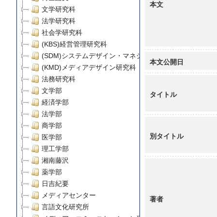
本文
文学研究科
法学研究科
社会学研究科
(KBS)経営管理研究科
(SDM)システムデザイン・マネジメント研究科
本文公開日
(KMD)メディアデザイン研究科
法務研究科
文学部
タイトル
経済学部
法学部
商学部
別タイトル
医学部
理工学部
湘南藤沢
薬学部
日吉紀要
メディアセンター
著者
言語文化研究所