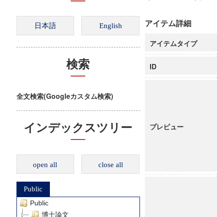
アイテム詳細
アイテムタイプ
検索
ID
全文検索(Googleカスタム検索)
インデックスツリー
プレビュー
open all
close all
Public
Public
博士論文