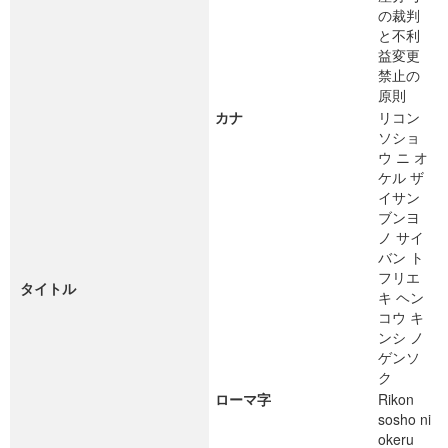
の裁判
と不利
益変更
禁止の
原則
カナ
リコン
ソショ
ウ ニ オ
ケル ザ
イサン
ブンヨ
ノ サイ
バン ト
フリエ
タイトル
キ ヘン
コウ キ
ンシ ノ
ゲンソ
ク
ローマ字
Rikon
sosho ni
okeru