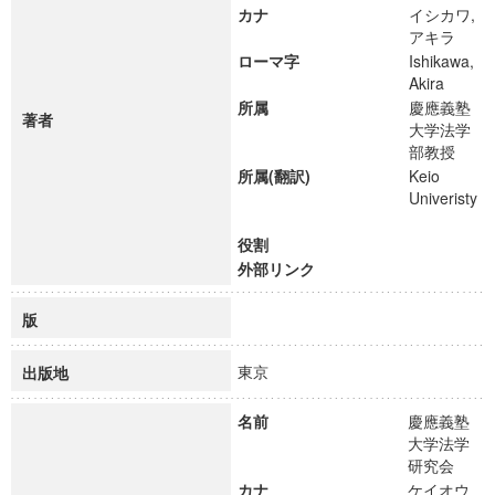
カナ
イシカワ,
アキラ
ローマ字
Ishikawa,
Akira
所属
慶應義塾
著者
大学法学
部教授
所属(翻訳)
Keio
Univeristy
役割
外部リンク
版
東京
出版地
名前
慶應義塾
大学法学
研究会
カナ
ケイオウ