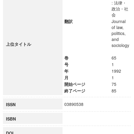
: 法律・
政治・社
会
翻訳
Journal
of law,
politics,
and
上位タイトル
sociology
巻
65
号
1
年
1992
月
1
開始ページ
75
終了ページ
85
03890538
ISSN
ISBN
DOI