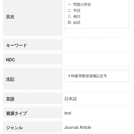
一 問題の所在

二 学説

目次
三 検討

四 結語
キーワード
NDC
十時嚴周教授退職記念号
注記
日本語
言語
text
資源タイプ
Journal Article
ジャンル