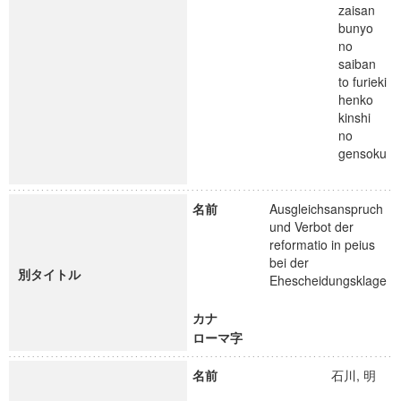
zaisan
bunyo
no
saiban
to furieki
henko
kinshi
no
gensoku
名前
Ausgleichsanspruch
und Verbot der
reformatio in peius
bei der
別タイトル
Ehescheidungsklage
カナ
ローマ字
名前
石川, 明