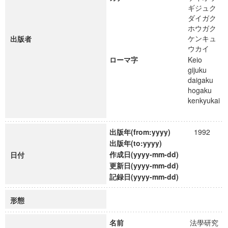
ギジュク
ダイガク
ホウガク
ケンキュ
出版者
ウカイ
ローマ字
Keio
gijuku
daigaku
hogaku
kenkyukai
出版年(from:yyyy)
1992
出版年(to:yyyy)
作成日(yyyy-mm-dd)
日付
更新日(yyyy-mm-dd)
記録日(yyyy-mm-dd)
形態
名前
法學研究