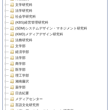
文学研究科
法学研究科
社会学研究科
(KBS)経営管理研究科
(SDM)システムデザイン・マネジメント研究科
(KMD)メディアデザイン研究科
法務研究科
文学部
経済学部
法学部
商学部
医学部
理工学部
湘南藤沢
薬学部
日吉紀要
メディアセンター
言語文化研究所