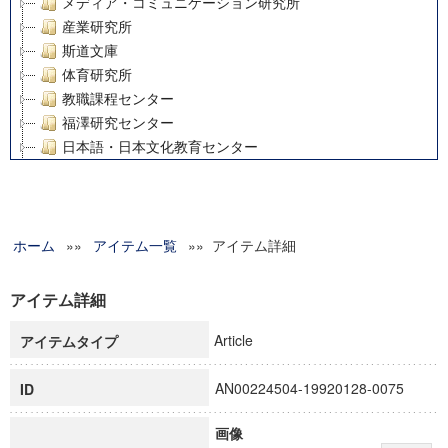
メディア・コミュニケーション研究所
産業研究所
斯道文庫
体育研究所
教職課程センター
福澤研究センター
日本語・日本文化教育センター
アート・センター
外国語教育研究センター
デジタルメディア・コンテンツ統合研究センター
ホーム
»»
グローバルリサーチインスティテュート
アイテム一覧
»» アイテム詳細
塾内助成報告書
科学研究費補助金研究成果報告書
アイテム詳細
21世紀COEプログラム
Article
アイテムタイプ
慶應義塾大学グローバルCOEプログラム市民社会ガバナンス
慶應義塾大学グローバルCOEプログラム論理と感性の先端的
AN00224504-19920128-0075
ID
博士課程教育リーディングプログラム「超成熟社会発展のサ
学術雑誌掲載論文等(8)
画像
その他