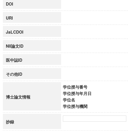
DOI
URI
JaLCDOI
NII論文ID
医中誌ID
その他ID
学位授与番号
学位授与年月日
博士論文情報
学位名
学位授与機関
抄録