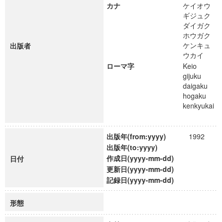
カナ
ケイオウ
ギジュク
ダイガク
ホウガク
ケンキュ
出版者
ウカイ
ローマ字
Keio
gijuku
daigaku
hogaku
kenkyukai
出版年(from:yyyy)
1992
出版年(to:yyyy)
作成日(yyyy-mm-dd)
日付
更新日(yyyy-mm-dd)
記録日(yyyy-mm-dd)
形態