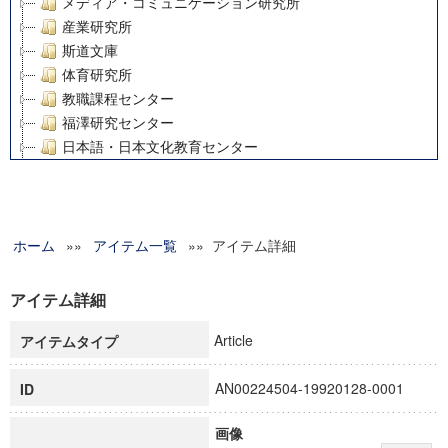
メディア・コミュニケーション研究所
産業研究所
斯道文庫
体育研究所
教職課程センター
福澤研究センター
日本語・日本文化教育センター
アート・センター
外国語教育研究センター
デジタルメディア・コンテンツ統合研究センター
ホーム
»»
グローバルリサーチインスティテュート
アイテム一覧
»» アイテム詳細
塾内助成報告書
科学研究費補助金研究成果報告書
アイテム詳細
21世紀COEプログラム
Article
アイテムタイプ
慶應義塾大学グローバルCOEプログラム市民社会ガバナンス
慶應義塾大学グローバルCOEプログラム論理と感性の先端的
AN00224504-19920128-0001
ID
博士課程教育リーディングプログラム「超成熟社会発展のサ
学術雑誌掲載論文等(8)
画像
その他