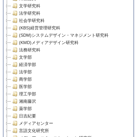
文学研究科
法学研究科
社会学研究科
(KBS)経営管理研究科
(SDM)システムデザイン・マネジメント研究科
(KMD)メディアデザイン研究科
法務研究科
文学部
経済学部
法学部
商学部
医学部
理工学部
湘南藤沢
薬学部
日吉紀要
メディアセンター
言語文化研究所