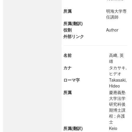
所属
明海大学専
任講師
所属(翻訳)
役割
Author
外部リンク
名前
高﨑, 英
雄
カナ
タカサキ,
ヒデオ
ローマ字
Takasaki,
Hideo
所属
慶應義塾
大学法学
研究科後
期博士課
程 ; 弁護
士
所属(翻訳)
Keio