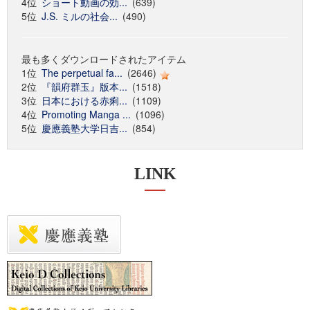
4位
ショート動画の効...
(639)
5位
J.S. ミルの社会...
(490)
最も多くダウンロードされたアイテム
1位
The perpetual fa...
(2646)
2位
『韻府群玉』版本...
(1518)
3位
日本における赤痢...
(1109)
4位
Promoting Manga ...
(1096)
5位
慶應義塾大学日吉...
(854)
LINK