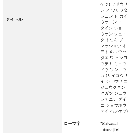
ケツ) フドウサ
ン ノ ウリワタ
シニン ト カイ
タイトル
ウケニン ト ニ
タイシ ショユ
ウケン シュト
ク トウキ ノ
マッショウ オ
モトメル ウッ
タエ ワ ヒツヨ
ウテキ キョウ
ドウ ソショウ
カ (サイコウサ
イ ショウワ ニ
ジュウクネン
クガツ ジュウ
シチニチ ダイ
ニ ショウホウ
テイ ハンケツ)
ローマ字
"Saikosai
minso jirei