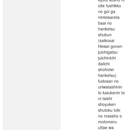
oite fushikko
no goi ga
ninteisareta
baai no
hanketsu
shubun
(saikosai
Heisei gonen
juichigatsu
juichinichi
daiichi
shohotei
hanketsu)
fudosan no
uriwatashinin
to kaiukenin to
ni taishi
shoyuken
shutoku toki
no massho o
motomeru
uttae wa