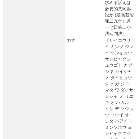
求める訴えは
必要的共同訴
訟か (最高裁昭
和二九年九月
一七日第二小
法廷判決)
カナ
〔サイコウサ
イ ミンソ ジレ
イ ケンキュウ
サンビャクジ
ュウゴ〕 カブ
シキ ガイシャ
ノ ダイヒョウ
シャ ガ ジコ
マタ ワ ダイサ
ンシャ ノ リエ
キ オ ハカル
イシ デ ソショ
ウ コウイ オ
シタ バアイ ト
ミンソホウ ヨ
ンヒャクニジ