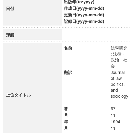
出版年(to:yyyy)
作成日(yyyy-mm-dd)
日付
更新日(yyyy-mm-dd)
記録日(yyyy-mm-dd)
形態
名前
法學研究
: 法律・
政治・社
会
翻訳
Journal
of law,
politics,
and
上位タイトル
sociology
巻
67
号
11
年
1994
月
11