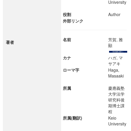
University
役割
Author
外部リンク
名前
芳賀, 雅
著者
顯
カナ
ハガ, マ
サアキ
ローマ字
Haga,
Masaaki
所属
慶應義塾
大学法学
研究科後
期博士課
程
所属(翻訳)
Keio
University