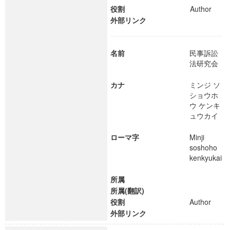
役割
Author
外部リンク
名前
民事訴訟
法研究会
カナ
ミンジ ソ
ショウホ
ウ ケンキ
ュウカイ
ローマ字
Minji
soshoho
kenkyukai
所属
所属(翻訳)
役割
Author
外部リンク