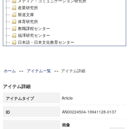
メディア・コミュニケーション研究所
産業研究所
斯道文庫
体育研究所
教職課程センター
福澤研究センター
日本語・日本文化教育センター
アート・センター
外国語教育研究センター
デジタルメディア・コンテンツ統合研究センター
ホーム
»»
グローバルリサーチインスティテュート
アイテム一覧
»» アイテム詳細
塾内助成報告書
科学研究費補助金研究成果報告書
アイテム詳細
21世紀COEプログラム
Article
アイテムタイプ
慶應義塾大学グローバルCOEプログラム市民社会ガバナンス
慶應義塾大学グローバルCOEプログラム論理と感性の先端的
AN00224504-19941128-0137
ID
博士課程教育リーディングプログラム「超成熟社会発展のサ
学術雑誌掲載論文等(8)
画像
その他