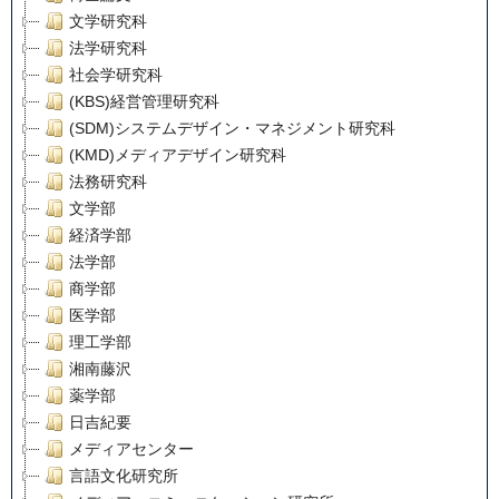
文学研究科
法学研究科
社会学研究科
(KBS)経営管理研究科
(SDM)システムデザイン・マネジメント研究科
(KMD)メディアデザイン研究科
法務研究科
文学部
経済学部
法学部
商学部
医学部
理工学部
湘南藤沢
薬学部
日吉紀要
メディアセンター
言語文化研究所