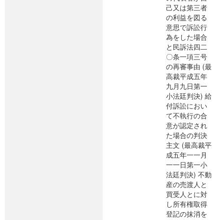
己又は第三者
の利益を図る
意思で訴訟行
為をした場合
と民訴法四二
〇条一項三号
の再審事由 (最
高裁平成五年
九月九日第一
小法廷判決) 給
付訴訟におい
て不執行の合
意が認定され
た場合の判決
主文 (最高裁平
成五年一一月
一一日第一小
法廷判決) 不動
産の売渡人と
買受人とに対
し所有権取得
登記の抹消を