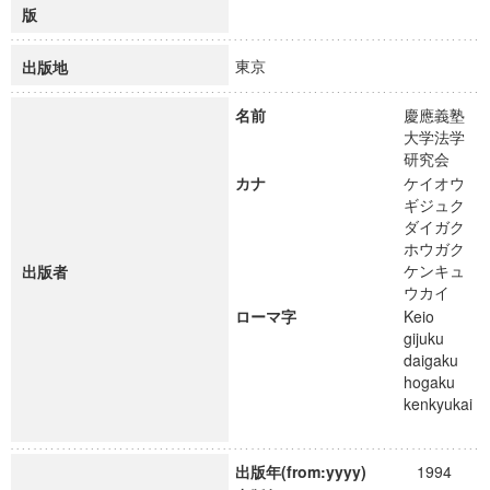
版
東京
出版地
名前
慶應義塾
大学法学
研究会
カナ
ケイオウ
ギジュク
ダイガク
ホウガク
ケンキュ
出版者
ウカイ
ローマ字
Keio
gijuku
daigaku
hogaku
kenkyukai
出版年(from:yyyy)
1994