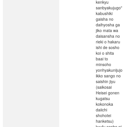
kenkyu
sanbyakujugo"
kabushiki
gaisha no
daihyosha ga
jiko mata wa
daisansha no
rieki o hakaru
ishi de sosho
koi o shita
baai to
minsoho
yonhyakunijujo
ikko sango no
saishin jiyu
(saikosai
Heisei gonen
kugatsu
kokonoka
daiichi
shohotei
hanketsu)
kyufu sosho ni