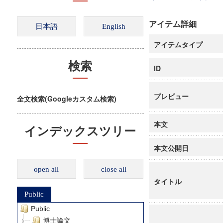
アイテム詳細
アイテムタイプ
検索
ID
プレビュー
全文検索(Googleカスタム検索)
本文
インデックスツリー
本文公開日
open all
close all
タイトル
Public
Public
博士論文