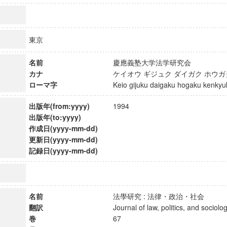
東京
名前
慶應義塾大学法学研究会
カナ
ケイオウ ギジュク ダイガク ホウ
ローマ字
Keio gijuku daigaku hogaku kenk
出版年(from:yyyy)
1994
出版年(to:yyyy)
作成日(yyyy-mm-dd)
更新日(yyyy-mm-dd)
記録日(yyyy-mm-dd)
ンス教育研究センター
端的教育研究拠点
名前
法學研究 : 法律・政治・社会
のサイエンス」
翻訳
Journal of law, politics, and soci
巻
67