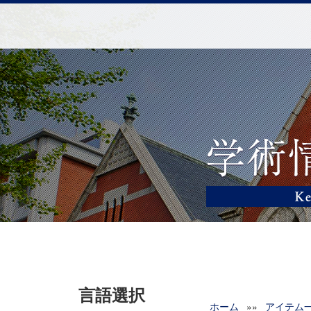
言語選択
ホーム
»»
アイテム