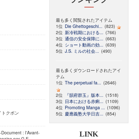
最も多く閲覧されたアイテム
1位
Die Ghettogeschi...
(823)
2位
新冷戦期における...
(766)
3位
通信の安全保障に...
(663)
4位
ショート動画の効...
(639)
5位
J.S. ミルの社会...
(490)
最も多くダウンロードされたアイ
テム
1位
The perpetual fa...
(2646)
2位
『韻府群玉』版本...
(1518)
3位
日本における赤痢...
(1109)
4位
Promoting Manga ...
(1096)
 セイトクボン
5位
慶應義塾大学日吉...
(854)
n
-Document : l'Avant-
LINK
ponaise par G.E.