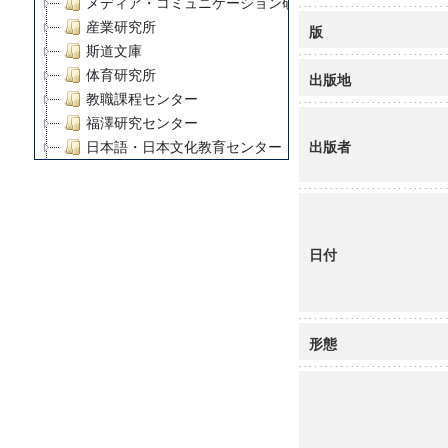
メディア・コミュニケーション研究所
産業研究所
版
斯道文庫
体育研究所
出版地
教職課程センター
福澤研究センター
出版者
日本語・日本文化教育センター
アート・センター
外国語教育研究センター
デジタルメディア・コンテンツ統合研究センター
グローバルリサーチインスティテュート
日付
塾内助成報告書
科学研究費補助金研究成果報告書
21世紀COEプログラム
慶應義塾大学グローバルCOEプログラム市民社会ガバナ
形態
慶應義塾大学グローバルCOEプログラム論理と感性の先
博士課程教育リーディングプログラム「超成熟社会発展
学術雑誌掲載論文等(8)
その他