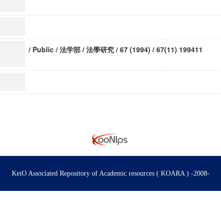
/ Public / 法学部 / 法學研究 / 67 (1994) / 67(11) 199411
KeiO Associated Repository of Academic resources ( KOARA ) -2008-