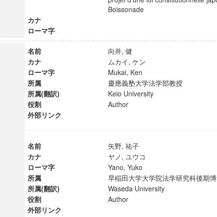
Boissonade
カナ
ローマ字
名前
向井, 健
カナ
ムカイ, ケン
ローマ字
Mukai, Ken
所属
慶應義塾大学法学部教授
所属(翻訳)
Keio University
役割
Author
外部リンク
名前
矢野, 祐子
カナ
ヤノ, ユウコ
ローマ字
Yano, Yuko
所属
早稲田大学大学院法学研究科後期
所属(翻訳)
Waseda University
役割
Author
外部リンク