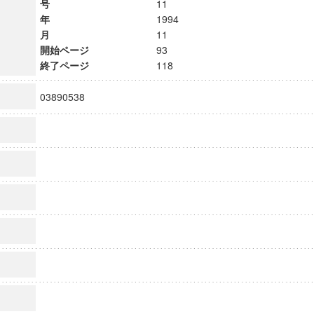
号
11
年
1994
月
11
開始ページ
93
終了ページ
118
03890538