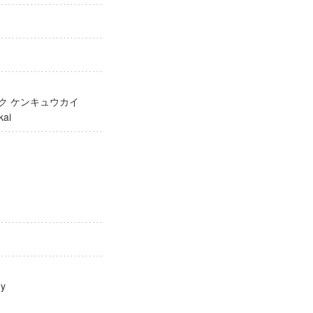
ガク ケンキュウカイ
yukai
ology