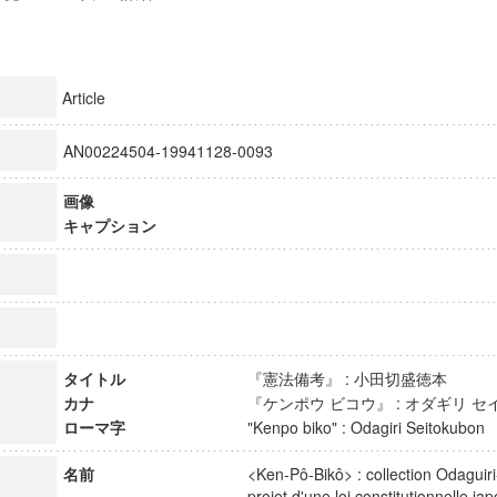
Article
AN00224504-19941128-0093
画像
キャプション
タイトル
『憲法備考』 : 小田切盛徳本
カナ
『ケンポウ ビコウ』 : オダギリ
ローマ字
"Kenpo biko" : Odagiri Seitokubo
名前
<Ken-Pô-Bikô> : collection Odaguiri
projet d'une loi constitutionnelle ja