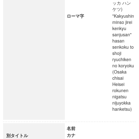
ッカ ハン
ケツ)
ローマ字
"Kakyushin
minso jirei
kenkyu
sanjusan"
hasan
senkoku to
shoji
ryuchiken
no koryoku
(Osaka
chisai
Heisei
rokunen
nigatsu
nijuyokka
hanketsu)
名前
カナ
別タイトル