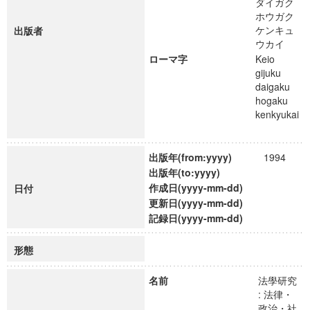
ダイガク
ホウガク
ケンキュ
出版者
ウカイ
ローマ字
Keio
gijuku
daigaku
hogaku
kenkyukai
出版年(from:yyyy)
1994
出版年(to:yyyy)
作成日(yyyy-mm-dd)
日付
更新日(yyyy-mm-dd)
記録日(yyyy-mm-dd)
形態
名前
法學研究
: 法律・
政治・社