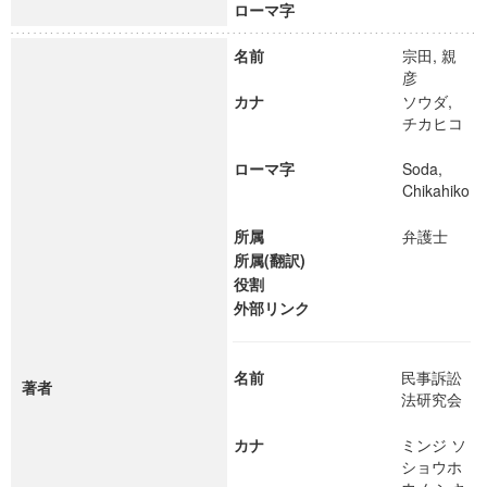
ローマ字
名前
宗田, 親
彦
カナ
ソウダ,
チカヒコ
ローマ字
Soda,
Chikahiko
所属
弁護士
所属(翻訳)
役割
外部リンク
名前
民事訴訟
著者
法研究会
カナ
ミンジ ソ
ショウホ