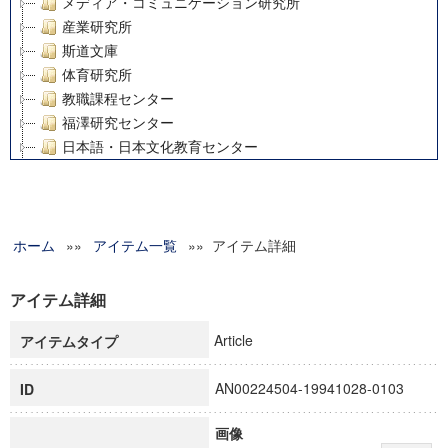
メディア・コミュニケーション研究所
産業研究所
斯道文庫
体育研究所
教職課程センター
福澤研究センター
日本語・日本文化教育センター
アート・センター
外国語教育研究センター
デジタルメディア・コンテンツ統合研究センター
ホーム
»»
グローバルリサーチインスティテュート
アイテム一覧
»» アイテム詳細
塾内助成報告書
科学研究費補助金研究成果報告書
アイテム詳細
21世紀COEプログラム
Article
アイテムタイプ
慶應義塾大学グローバルCOEプログラム市民社会ガバナンス
慶應義塾大学グローバルCOEプログラム論理と感性の先端的
AN00224504-19941028-0103
ID
博士課程教育リーディングプログラム「超成熟社会発展のサ
学術雑誌掲載論文等(8)
画像
その他