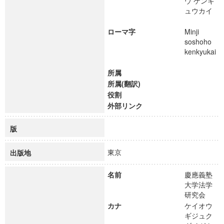
ウ ケンキ
ュウカイ
ローマ字
Minji
soshoho
kenkyukai
所属
所属(翻訳)
役割
外部リンク
版
東京
出版地
名前
慶應義塾
大学法学
研究会
カナ
ケイオウ
ギジュク