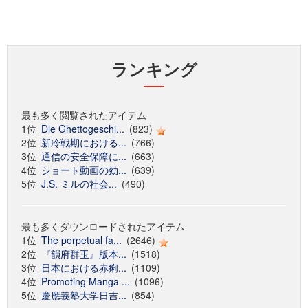
ランキング
最も多く閲覧されたアイテム
1位
Die Ghettogeschi...
(823)
2位
新冷戦期における...
(766)
3位
通信の安全保障に...
(663)
4位
ショート動画の効...
(639)
5位
J.S. ミルの社会...
(490)
最も多くダウンロードされたアイテム
1位
The perpetual fa...
(2646)
2位
『韻府群玉』版本...
(1518)
3位
日本における赤痢...
(1109)
4位
Promoting Manga ...
(1096)
5位
慶應義塾大学日吉...
(854)