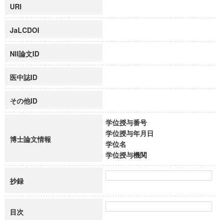
URI
JaLCDOI
NII論文ID
医中誌ID
その他ID
学位授与番号
学位授与年月日
博士論文情報
学位名
学位授与機関
抄録
目次