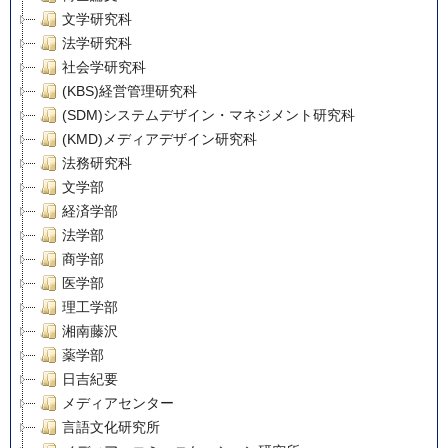
文学研究科
法学研究科
社会学研究科
(KBS)経営管理研究科
(SDM)システムデザイン・マネジメント研究科
(KMD)メディアデザイン研究科
法務研究科
文学部
経済学部
法学部
商学部
医学部
理工学部
湘南藤沢
薬学部
日吉紀要
メディアセンター
言語文化研究所