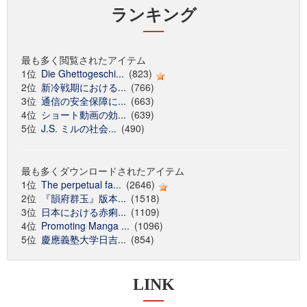
ランキング
最も多く閲覧されたアイテム
1位
Die Ghettogeschi...
(823)
2位
新冷戦期における...
(766)
3位
通信の安全保障に...
(663)
4位
ショート動画の効...
(639)
5位
J.S. ミルの社会...
(490)
最も多くダウンロードされたアイテム
1位
The perpetual fa...
(2646)
2位
『韻府群玉』版本...
(1518)
3位
日本における赤痢...
(1109)
4位
Promoting Manga ...
(1096)
5位
慶應義塾大学日吉...
(854)
LINK