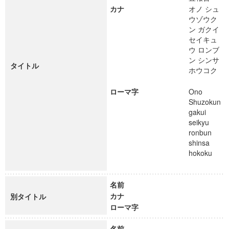
カナ
オノ シュ
ウゾウク
ン ガクイ
セイキュ
ウ ロンブ
ン シンサ
タイトル
ホウコク
ローマ字
Ono
Shuzokun
gakui
seikyu
ronbun
shinsa
hokoku
名前
カナ
別タイトル
ローマ字
名前