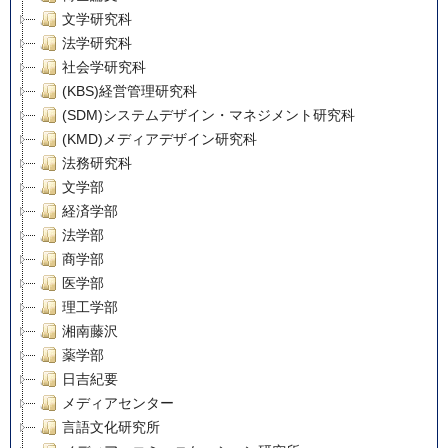
文学研究科
法学研究科
社会学研究科
(KBS)経営管理研究科
(SDM)システムデザイン・マネジメント研究科
(KMD)メディアデザイン研究科
法務研究科
文学部
経済学部
法学部
商学部
医学部
理工学部
湘南藤沢
薬学部
日吉紀要
メディアセンター
言語文化研究所