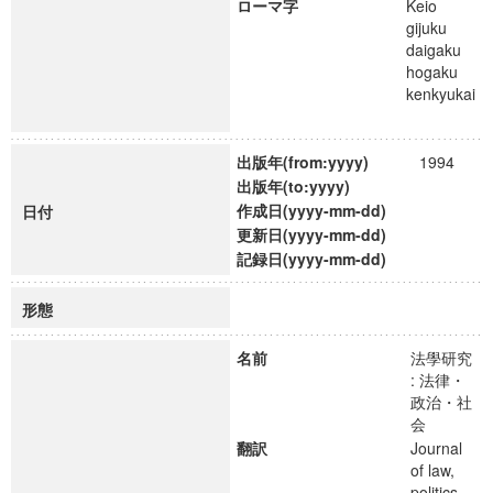
ローマ字
Keio
gijuku
daigaku
hogaku
kenkyukai
出版年(from:yyyy)
1994
出版年(to:yyyy)
作成日(yyyy-mm-dd)
日付
更新日(yyyy-mm-dd)
記録日(yyyy-mm-dd)
形態
名前
法學研究
: 法律・
政治・社
会
翻訳
Journal
of law,
politics,