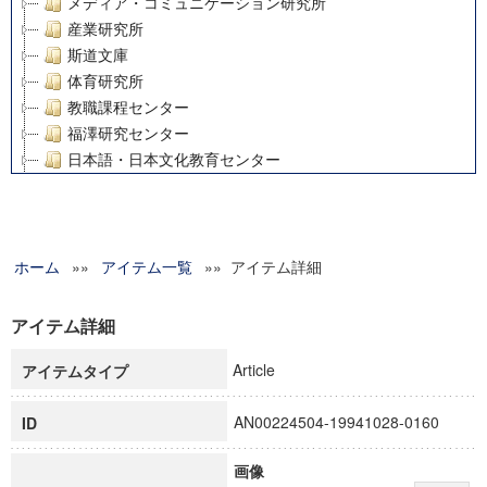
メディア・コミュニケーション研究所
産業研究所
斯道文庫
体育研究所
教職課程センター
福澤研究センター
日本語・日本文化教育センター
アート・センター
外国語教育研究センター
デジタルメディア・コンテンツ統合研究センター
ホーム
»»
グローバルリサーチインスティテュート
アイテム一覧
»» アイテム詳細
塾内助成報告書
科学研究費補助金研究成果報告書
アイテム詳細
21世紀COEプログラム
Article
アイテムタイプ
慶應義塾大学グローバルCOEプログラム市民社会ガバナンス
慶應義塾大学グローバルCOEプログラム論理と感性の先端的
AN00224504-19941028-0160
ID
博士課程教育リーディングプログラム「超成熟社会発展のサ
学術雑誌掲載論文等(8)
画像
その他