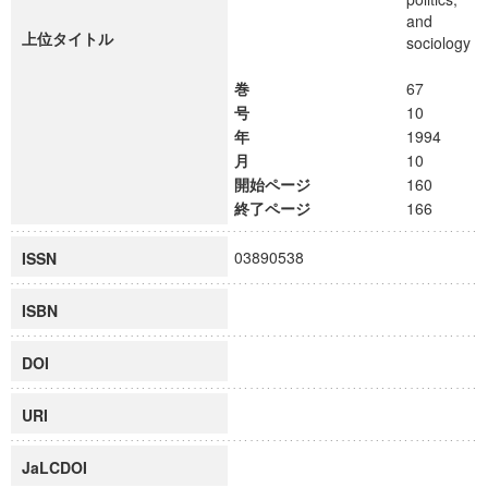
and
上位タイトル
sociology
巻
67
号
10
年
1994
月
10
開始ページ
160
終了ページ
166
03890538
ISSN
ISBN
DOI
URI
JaLCDOI