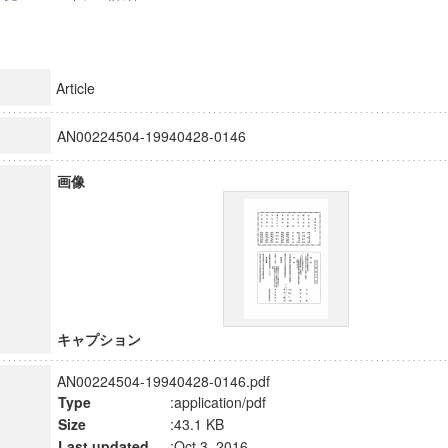
Article
AN00224504-19940428-0146
画像
キャプション
AN00224504-19940428-0146.pdf
Type
:application/pdf
Size
:43.1 KB
Last updated
:Oct 3, 2016