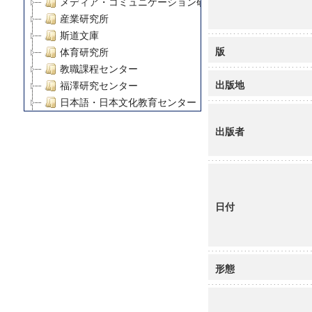
メディア・コミュニケーション研究所
産業研究所
斯道文庫
版
体育研究所
教職課程センター
出版地
福澤研究センター
日本語・日本文化教育センター
アート・センター
出版者
外国語教育研究センター
デジタルメディア・コンテンツ統合研究センター
グローバルリサーチインスティテュート
塾内助成報告書
科学研究費補助金研究成果報告書
日付
21世紀COEプログラム
慶應義塾大学グローバルCOEプログラム市民社会ガバナ
慶應義塾大学グローバルCOEプログラム論理と感性の先
形態
博士課程教育リーディングプログラム「超成熟社会発展
学術雑誌掲載論文等(8)
その他