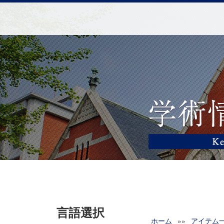
言語選択
ホーム
»»
アイテム