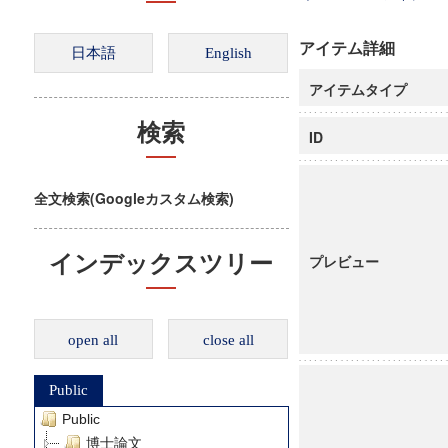
アイテム詳細
アイテムタイプ
検索
ID
全文検索(Googleカスタム検索)
インデックスツリー
プレビュー
open all
close all
Public
Public
博士論文