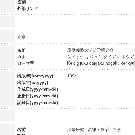
役割
外部リンク
東京
名前
慶應義塾大学法学研究会
カナ
ケイオウ ギジュク ダイガク ホウ
ローマ字
Keio gijuku daigaku hogaku kenk
出版年(from:yyyy)
1994
出版年(to:yyyy)
作成日(yyyy-mm-dd)
更新日(yyyy-mm-dd)
記録日(yyyy-mm-dd)
ンス教育研究センター
端的教育研究拠点
のサイエンス」
名前
法學研究 : 法律・政治・社会