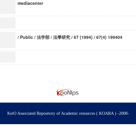
mediacenter
/ Public / 法学部 / 法學研究 / 67 (1994) / 67(4) 199404
KeiO Associated Repository of Academic resources ( KOARA ) -2008-