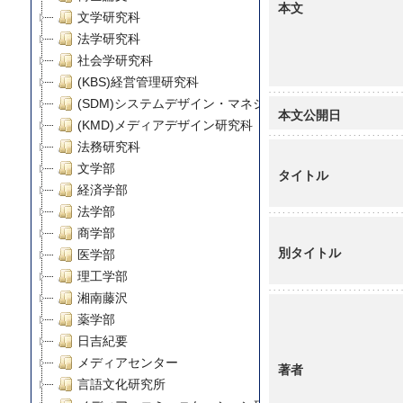
本文
文学研究科
法学研究科
社会学研究科
(KBS)経営管理研究科
(SDM)システムデザイン・マネジメント研究科
本文公開日
(KMD)メディアデザイン研究科
法務研究科
文学部
タイトル
経済学部
法学部
商学部
別タイトル
医学部
理工学部
湘南藤沢
薬学部
日吉紀要
メディアセンター
著者
言語文化研究所