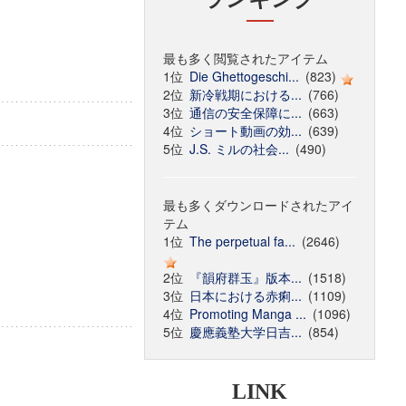
最も多く閲覧されたアイテム
1位
Die Ghettogeschi...
(823)
2位
新冷戦期における...
(766)
3位
通信の安全保障に...
(663)
4位
ショート動画の効...
(639)
5位
J.S. ミルの社会...
(490)
最も多くダウンロードされたアイ
テム
1位
The perpetual fa...
(2646)
2位
『韻府群玉』版本...
(1518)
3位
日本における赤痢...
(1109)
4位
Promoting Manga ...
(1096)
5位
慶應義塾大学日吉...
(854)
LINK