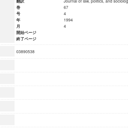
翻訳
Journal of law, politics, and soci
巻
67
号
4
年
1994
月
4
開始ページ
終了ページ
03890538