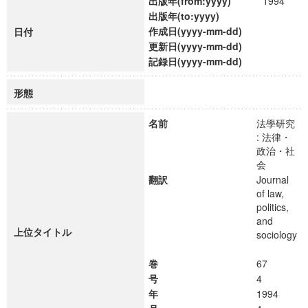
出版年(from:yyyy)
1994
出版年(to:yyyy)
作成日(yyyy-mm-dd)
日付
更新日(yyyy-mm-dd)
記録日(yyyy-mm-dd)
形態
名前
法學研究
: 法律・
政治・社
会
翻訳
Journal
of law,
politics,
and
上位タイトル
sociology
巻
67
号
4
年
1994