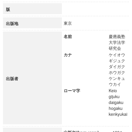
版
東京
出版地
名前
慶應義塾
大学法学
研究会
カナ
ケイオウ
ギジュク
ダイガク
ホウガク
ケンキュ
出版者
ウカイ
ローマ字
Keio
gijuku
daigaku
hogaku
kenkyukai