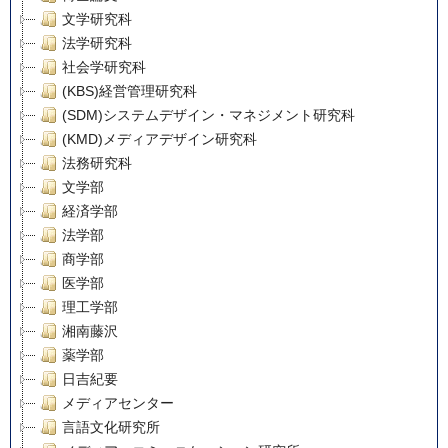
文学研究科
法学研究科
社会学研究科
(KBS)経営管理研究科
(SDM)システムデザイン・マネジメント研究科
(KMD)メディアデザイン研究科
法務研究科
文学部
経済学部
法学部
商学部
医学部
理工学部
湘南藤沢
薬学部
日吉紀要
メディアセンター
言語文化研究所