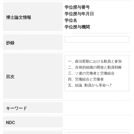
学位授与番号
学位授与年月日
博士論文情報
学位名
学位授与機関
抄録
一、政治変動における動員と参加

二、自発的組織の開放と動員戦略

三、ソ連の労働者と労働組合

目次
四、労働組合と労働者

五、結論 動員から革命へ?
キーワード
NDC