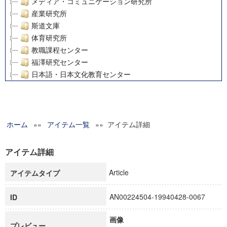
メディア・コミュニケーション研究所
産業研究所
斯道文庫
体育研究所
教職課程センター
福澤研究センター
日本語・日本文化教育センター
アート・センター
外国語教育研究センター
デジタルメディア・コンテンツ統合研究センター
ホーム
»»
グローバルリサーチインスティテュート
アイテム一覧
»» アイテム詳細
塾内助成報告書
科学研究費補助金研究成果報告書
アイテム詳細
21世紀COEプログラム
Article
アイテムタイプ
慶應義塾大学グローバルCOEプログラム市民社会ガバナンス
慶應義塾大学グローバルCOEプログラム論理と感性の先端的
AN00224504-19940428-0067
ID
博士課程教育リーディングプログラム「超成熟社会発展のサ
学術雑誌掲載論文等(8)
画像
その他
プレビュー