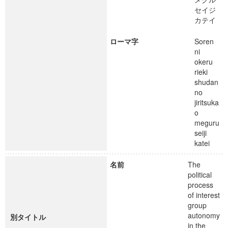
セイジ
カテイ
ローマ字
Soren
ni
okeru
rieki
shudan
no
jiritsuka
o
meguru
seiji
katei
名前
The
political
process
of interest
group
autonomy
別タイトル
in the