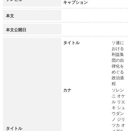
キャプション
本文
本文公開日
タイトル
ソ連に
おける
利益集
団の自
律化を
めぐる
政治過
程
カナ
ソレン
ニ オケ
ル リエ
キ シュ
ウダン
ノ ジリ
ツカ オ
タイトル
メグル