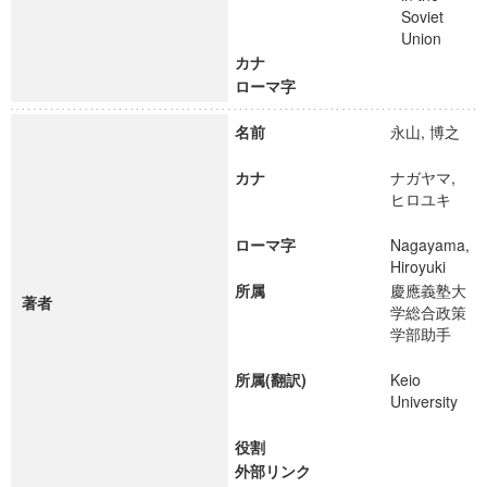
Soviet
Union
カナ
ローマ字
名前
永山, 博之
カナ
ナガヤマ,
ヒロユキ
ローマ字
Nagayama,
Hiroyuki
所属
慶應義塾大
著者
学総合政策
学部助手
所属(翻訳)
Keio
University
役割
外部リンク