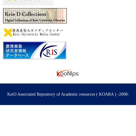
KeiO Associated Repository of Academic resources ( KOARA ) -2008-