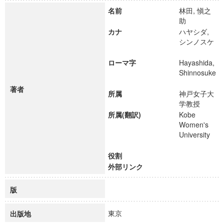
名前
林田, 愼之
助
カナ
ハヤシダ,
シンノスケ
ローマ字
Hayashida,
Shinnosuke
著者
所属
神戸女子大
学教授
所属(翻訳)
Kobe
Women's
University
役割
外部リンク
版
東京
出版地