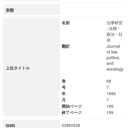
形態
名前
法學研究
: 法律・
政治・社
会
翻訳
Journal
of law,
politics,
and
上位タイトル
sociology
巻
68
号
7
年
1995
月
7
開始ページ
189
終了ページ
199
03890538
ISSN