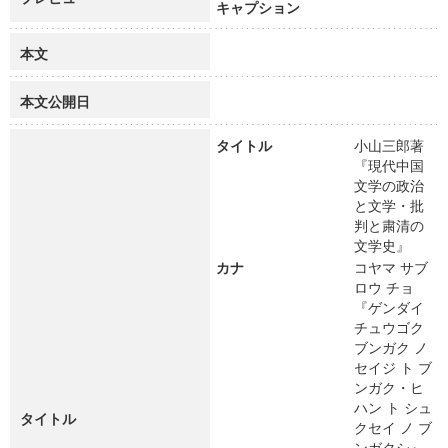
キャプション
本文
本文公開日
タイトル
小山三郎著
『現代中国
文学の政治
と文学・批
判と粛清の
文学史』
カナ
コヤマ サブ
ロウ チョ
『ゲンダイ
チュウゴク
ブンガク ノ
セイジ ト ブ
ンガク・ヒ
ハン ト シュ
タイトル
クセイ ノ ブ
ンガクシ』