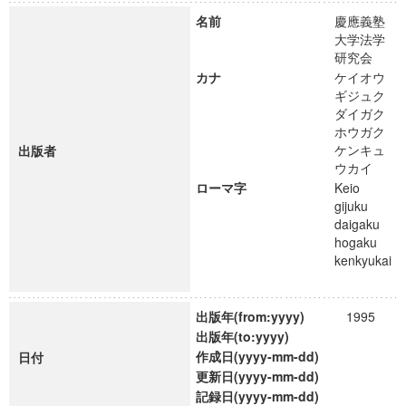
名前
慶應義塾
大学法学
研究会
カナ
ケイオウ
ギジュク
ダイガク
ホウガク
ケンキュ
出版者
ウカイ
ローマ字
Keio
gijuku
daigaku
hogaku
kenkyukai
出版年(from:yyyy)
1995
出版年(to:yyyy)
作成日(yyyy-mm-dd)
日付
更新日(yyyy-mm-dd)
記録日(yyyy-mm-dd)