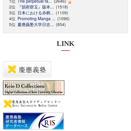
1位
The perpetual fa...
(2646)
2位
『韻府群玉』版本...
(1518)
3位
日本における赤痢...
(1109)
4位
Promoting Manga ...
(1096)
5位
慶應義塾大学日吉...
(854)
LINK