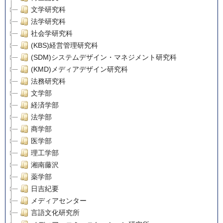
文学研究科
法学研究科
社会学研究科
(KBS)経営管理研究科
(SDM)システムデザイン・マネジメント研究科
(KMD)メディアデザイン研究科
法務研究科
文学部
経済学部
法学部
商学部
医学部
理工学部
湘南藤沢
薬学部
日吉紀要
メディアセンター
言語文化研究所