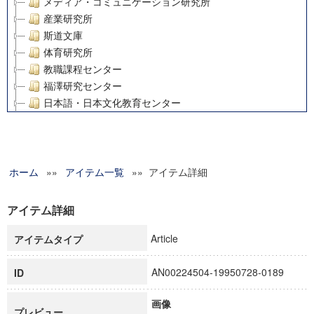
メディア・コミュニケーション研究所
産業研究所
斯道文庫
体育研究所
教職課程センター
福澤研究センター
日本語・日本文化教育センター
アート・センター
外国語教育研究センター
デジタルメディア・コンテンツ統合研究センター
ホーム
»»
グローバルリサーチインスティテュート
アイテム一覧
»» アイテム詳細
塾内助成報告書
科学研究費補助金研究成果報告書
アイテム詳細
21世紀COEプログラム
Article
アイテムタイプ
慶應義塾大学グローバルCOEプログラム市民社会ガバナンス
慶應義塾大学グローバルCOEプログラム論理と感性の先端的
AN00224504-19950728-0189
ID
博士課程教育リーディングプログラム「超成熟社会発展のサ
学術雑誌掲載論文等(8)
画像
その他
プレビュー