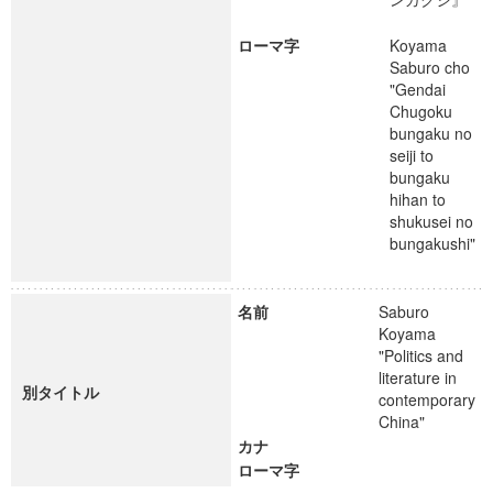
ローマ字
Koyama
Saburo cho
"Gendai
Chugoku
bungaku no
seiji to
bungaku
hihan to
shukusei no
bungakushi"
名前
Saburo
Koyama
"Politics and
literature in
別タイトル
contemporary
China"
カナ
ローマ字