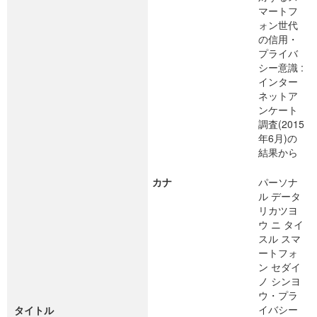
マートフ
ォン世代
の信用・
プライバ
シー意識 :
インター
ネットア
ンケート
調査(2015
年6月)の
結果から
カナ
パーソナ
ル データ
リカツヨ
ウ ニ タイ
スル スマ
ートフォ
ン セダイ
ノ シンヨ
ウ・プラ
イバシー
タイトル