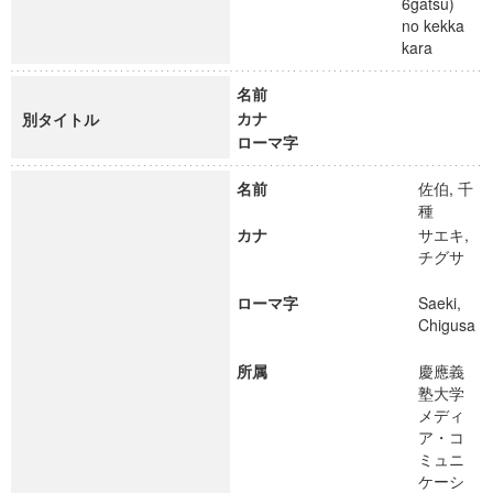
6gatsu)
no kekka
kara
名前
カナ
別タイトル
ローマ字
名前
佐伯, 千
種
カナ
サエキ,
チグサ
ローマ字
Saeki,
Chigusa
所属
慶應義
塾大学
メディ
ア・コ
ミュニ
ケーシ