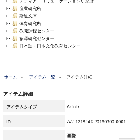
メディア・コミュニケーション研究所
産業研究所
斯道文庫
体育研究所
教職課程センター
福澤研究センター
日本語・日本文化教育センター
アート・センター
外国語教育研究センター
デジタルメディア・コンテンツ統合研究センター
ホーム
»»
グローバルリサーチインスティテュート
アイテム一覧
»» アイテム詳細
塾内助成報告書
科学研究費補助金研究成果報告書
アイテム詳細
21世紀COEプログラム
Article
アイテムタイプ
慶應義塾大学グローバルCOEプログラム市民社会ガバナンス
慶應義塾大学グローバルCOEプログラム論理と感性の先端的
AA1121824X-20160300-0001
ID
博士課程教育リーディングプログラム「超成熟社会発展のサ
学術雑誌掲載論文等(8)
画像
その他