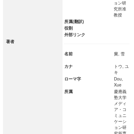
ョン研
究所准
教授
所属(翻訳)
役割
外部リンク
著者
名前
竇, 雪
カナ
トウ, ユ
キ
ローマ字
Dou,
Xue
所属
慶應義
塾大学
メディ
ア・コ
ミュニ
ケーシ
ョン研
究所専