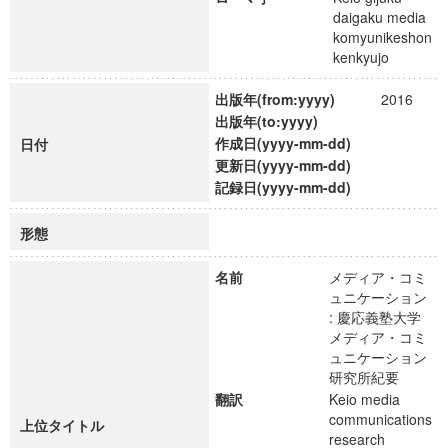
daigaku media
komyunikeshon
kenkyujo
出版年(from:yyyy)
2016
出版年(to:yyyy)
作成日(yyyy-mm-dd)
日付
更新日(yyyy-mm-dd)
記録日(yyyy-mm-dd)
形態
名前
メディア・コミ
ュニケーション
: 慶応義塾大学
メディア・コミ
ュニケーション
研究所紀要
翻訳
Keio media
communications
上位タイトル
research