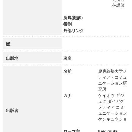
任講師
所属(翻訳)
役割
外部リンク
版
東京
出版地
名前
慶應義塾大学メ
ディア・コミュ
ニケーション研
究所
カナ
ケイオウ ギジ
ュク ダイガク
メディア コミ
出版者
ュニケーション
ケンキュウジョ
ローマ字
Keio gijuku