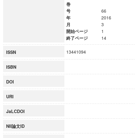
巻
号
66
年
2016
月
3
開始ページ
1
終了ページ
14
13441094
ISSN
ISBN
DOI
URI
JaLCDOI
NII論文ID