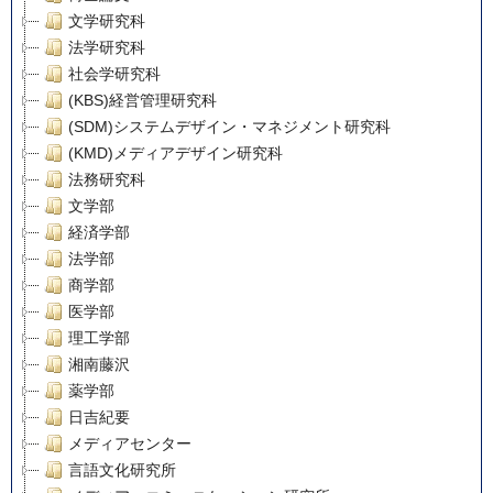
文学研究科
法学研究科
社会学研究科
(KBS)経営管理研究科
(SDM)システムデザイン・マネジメント研究科
(KMD)メディアデザイン研究科
法務研究科
文学部
経済学部
法学部
商学部
医学部
理工学部
湘南藤沢
薬学部
日吉紀要
メディアセンター
言語文化研究所