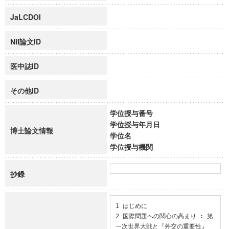
JaLCDOI
NII論文ID
医中誌ID
その他ID
学位授与番号
学位授与年月日
博士論文情報
学位名
学位授与機関
抄録
1 はじめに

2 国際問題への関心の高まり : 第
一次世界大戦と『外交の重要性』
