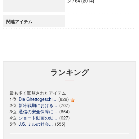
ン / 64 (2014)
関連アイテム
ランキング
最も多く閲覧されたアイテム
1位
Die Ghettogeschi...
(829)
2位
新冷戦期における...
(707)
3位
通信の安全保障に...
(664)
4位
ショート動画の効...
(627)
5位
J.S. ミルの社会...
(555)