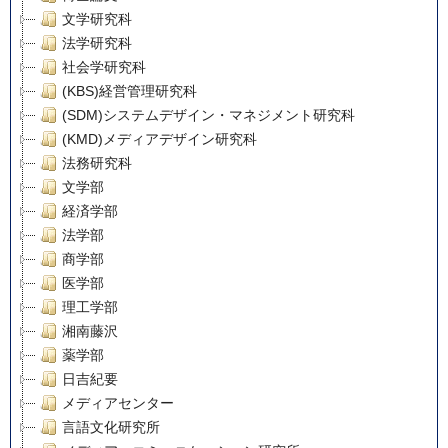
文学研究科
法学研究科
社会学研究科
(KBS)経営管理研究科
(SDM)システムデザイン・マネジメント研究科
(KMD)メディアデザイン研究科
法務研究科
文学部
経済学部
法学部
商学部
医学部
理工学部
湘南藤沢
薬学部
日吉紀要
メディアセンター
言語文化研究所