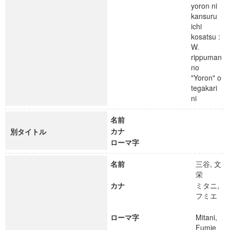
yoron ni
kansuru
ichi
kosatsu :
W.
rippuman
no
"Yoron" o
tegakari
ni
名前
カナ
別タイトル
ローマ字
名前
三谷, 文
栄
カナ
ミタニ,
フミエ
ローマ字
Mitani,
Fumie