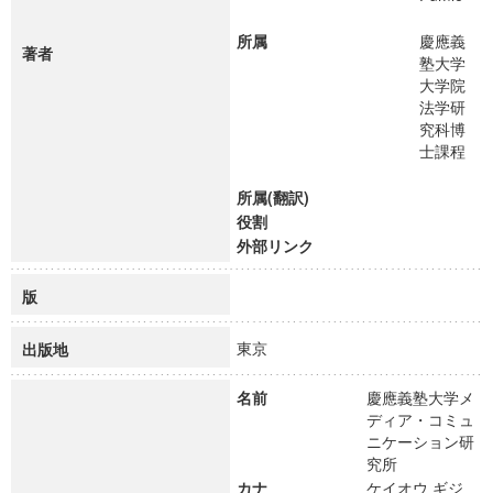
所属
慶應義
著者
塾大学
大学院
法学研
究科博
士課程
所属(翻訳)
役割
外部リンク
版
東京
出版地
名前
慶應義塾大学メ
ディア・コミュ
ニケーション研
究所
カナ
ケイオウ ギジ