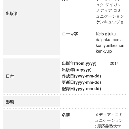
ュク ダイガク
メディア コミ
出版者
ュニケーション
ケンキュウジョ
ローマ字
Keio gijuku
daigaku media
komyunikeshon
kenkyujo
出版年(from:yyyy)
2014
出版年(to:yyyy)
作成日(yyyy-mm-dd)
日付
更新日(yyyy-mm-dd)
記録日(yyyy-mm-dd)
形態
名前
メディア・コミ
ュニケーション
: 慶応義塾大学