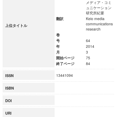
メディア・コミ
ュニケーション
研究所紀要
翻訳
Keio media
communications
上位タイトル
research
巻
号
64
年
2014
月
3
開始ページ
75
終了ページ
84
13441094
ISSN
ISBN
DOI
URI