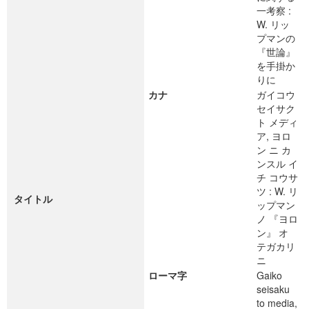
一考察 :
W. リッ
プマンの
『世論』
を手掛か
りに
カナ
ガイコウ
セイサク
ト メディ
ア, ヨロ
ン ニ カ
ンスル イ
チ コウサ
ツ : W. リ
タイトル
ップマン
ノ 『ヨロ
ン』 オ
テガカリ
ニ
ローマ字
Gaiko
seisaku
to media,