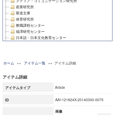
メディア・コミュニケーション研究所
産業研究所
斯道文庫
体育研究所
教職課程センター
福澤研究センター
日本語・日本文化教育センター
アート・センター
外国語教育研究センター
デジタルメディア・コンテンツ統合研究センター
ホーム
»»
グローバルリサーチインスティテュート
アイテム一覧
»» アイテム詳細
塾内助成報告書
科学研究費補助金研究成果報告書
アイテム詳細
21世紀COEプログラム
Article
アイテムタイプ
慶應義塾大学グローバルCOEプログラム市民社会ガバナンス
慶應義塾大学グローバルCOEプログラム論理と感性の先端的
AA1121824X-20140300-0075
ID
博士課程教育リーディングプログラム「超成熟社会発展のサ
学術雑誌掲載論文等(8)
画像
その他