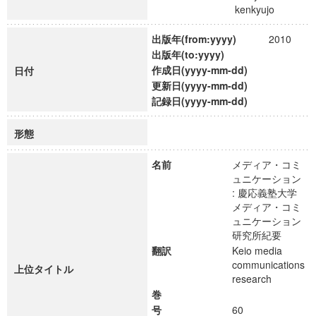
kenkyujo
出版年(from:yyyy)
2010
出版年(to:yyyy)
作成日(yyyy-mm-dd)
日付
更新日(yyyy-mm-dd)
記録日(yyyy-mm-dd)
形態
名前
メディア・コミ
ュニケーション
: 慶応義塾大学
メディア・コミ
ュニケーション
研究所紀要
翻訳
Keio media
communications
上位タイトル
research
巻
号
60