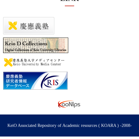
KeiO Associated Repository of Academic resources ( KOARA ) -2008-