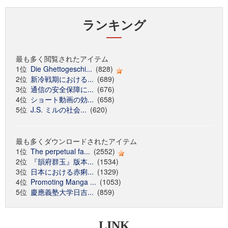
ランキング
最も多く閲覧されたアイテム
1位
Die Ghettogeschi...
(828)
2位
新冷戦期における...
(689)
3位
通信の安全保障に...
(676)
4位
ショート動画の効...
(658)
5位
J.S. ミルの社会...
(620)
最も多くダウンロードされたアイテム
1位
The perpetual fa...
(2552)
2位
『韻府群玉』版本...
(1534)
3位
日本における赤痢...
(1329)
4位
Promoting Manga ...
(1053)
5位
慶應義塾大学日吉...
(859)
LINK