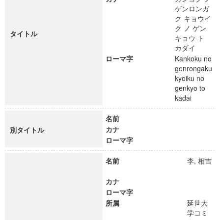
ゲンロンガ
ク キョウイ
ク ノ ゲン
タイトル
キョウ ト
カダイ
ローマ字
Kankoku no
genrongaku
kyoiku no
genkyo to
kadai
名前
カナ
別タイトル
ローマ字
名前
李, 相吉
カナ
ローマ字
所属
延世大
学コミ