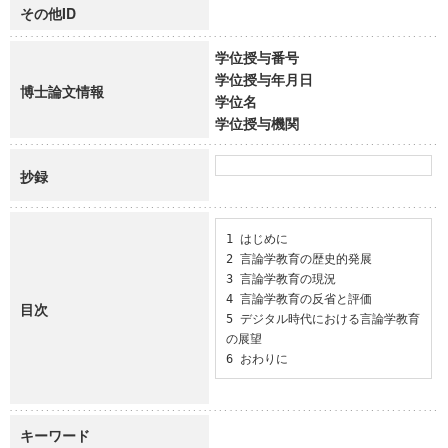
その他ID
学位授与番号
学位授与年月日
博士論文情報
学位名
学位授与機関
抄録
1 はじめに

2 言論学教育の歴史的発展

3 言論学教育の現況

4 言論学教育の反省と評価

目次
5 デジタル時代における言論学教育
の展望

6 おわりに
キーワード