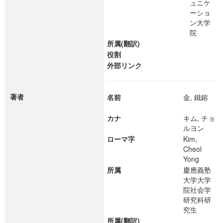
ュニケ
ーショ
ン大学
院
所属(翻訳)
役割
外部リンク
著者
名前
金, 鐵鎔
カナ
キム, チョ
ルヨン
ローマ字
Kim,
Cheol
Yong
所属
慶應義塾
大学大学
院社会学
研究科研
究生
所属(翻訳)