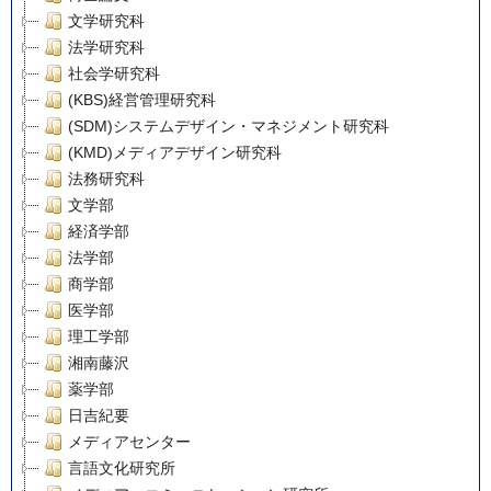
文学研究科
法学研究科
社会学研究科
(KBS)経営管理研究科
(SDM)システムデザイン・マネジメント研究科
(KMD)メディアデザイン研究科
法務研究科
文学部
経済学部
法学部
商学部
医学部
理工学部
湘南藤沢
薬学部
日吉紀要
メディアセンター
言語文化研究所