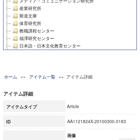
メディア・コミュニケーション研究所
産業研究所
斯道文庫
体育研究所
教職課程センター
福澤研究センター
日本語・日本文化教育センター
アート・センター
外国語教育研究センター
デジタルメディア・コンテンツ統合研究センター
ホーム
»»
グローバルリサーチインスティテュート
アイテム一覧
»» アイテム詳細
塾内助成報告書
科学研究費補助金研究成果報告書
アイテム詳細
21世紀COEプログラム
Article
アイテムタイプ
慶應義塾大学グローバルCOEプログラム市民社会ガバナンス
慶應義塾大学グローバルCOEプログラム論理と感性の先端的
AA1121824X-20100300-0183
ID
博士課程教育リーディングプログラム「超成熟社会発展のサ
学術雑誌掲載論文等(8)
画像
その他