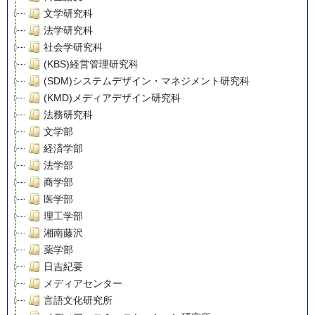
文学研究科
法学研究科
社会学研究科
(KBS)経営管理研究科
(SDM)システムデザイン・マネジメント研究科
(KMD)メディアデザイン研究科
法務研究科
文学部
経済学部
法学部
商学部
医学部
理工学部
湘南藤沢
薬学部
日吉紀要
メディアセンター
言語文化研究所