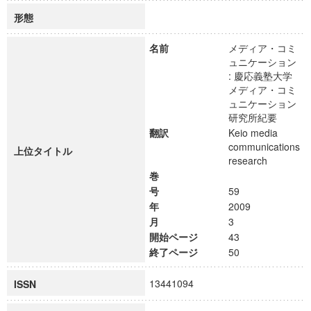
形態
名前
メディア・コミ
ュニケーション
: 慶応義塾大学
メディア・コミ
ュニケーション
研究所紀要
翻訳
Keio media
communications
上位タイトル
research
巻
号
59
年
2009
月
3
開始ページ
43
終了ページ
50
13441094
ISSN