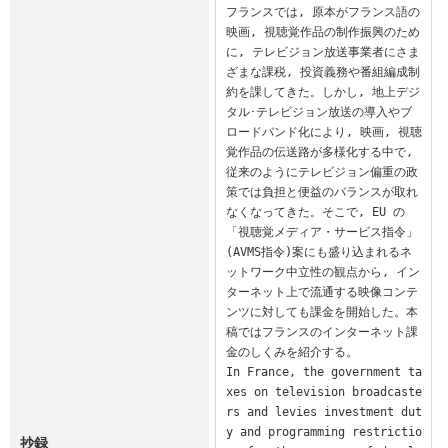
フランスでは, 原本がフランス語の
映画, 視聴覚作品の制作振興のため
に, テレビジョン放送事業者にさま
ざまな課税, 投資義務や番組編成制
約を課してきた。しかし, 地上デジ
タル･テレビジョン放送の導入やブ
ロードバンド化により, 映画, 視聴
覚作品の伝送路が多様化する中で, 
従来のようにテレビジョン偏重の政
策では負担と便益のバランスが取れ
なくなってきた。そこで, EU の
「視聴覚メディア・サービス指令」
(AVMS指令)案にも盛り込まれるネ
ットワーク中立性の観点から, イン
ターネット上で流通する映像コンテ
ンツに対しても課金を開始した。本
稿ではフランスのインターネット課
金のしくみを紹介する。

In France, the government ta
xes on television broadcaste
rs and levies investment dut
y and programming restrictio
抄録