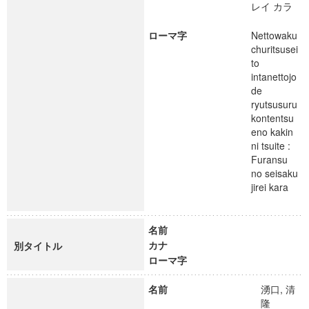
レイ カラ
ローマ字
Nettowaku
churitsusei
to
intanettojo
de
ryutsusuru
kontentsu
eno kakin
ni tsuite :
Furansu
no seisaku
jirei kara
名前
カナ
別タイトル
ローマ字
名前
湧口, 清
隆