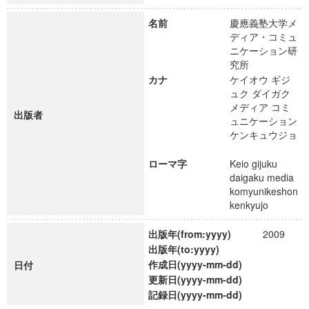
名前
慶應義塾大学メ
ディア・コミュ
ニケーション研
究所
カナ
ケイオウ ギジ
ュク ダイガク
メディア コミ
出版者
ュニケーション
ケンキュウジョ
ローマ字
Keio gijuku
daigaku media
komyunikeshon
kenkyujo
出版年(from:yyyy)
2009
出版年(to:yyyy)
作成日(yyyy-mm-dd)
日付
更新日(yyyy-mm-dd)
記録日(yyyy-mm-dd)