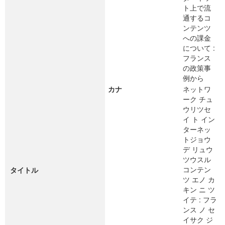
ト上で流
通するコ
ンテンツ
への課金
について :
フランス
の政策事
例から
カナ
ネットワ
ーク チュ
ウリツセ
イ ト イン
ターネッ
トジョウ
デ リュウ
ツウスル
コンテン
タイトル
ツ エノ カ
キン ニ ツ
イテ : フラ
ンス ノ セ
イサク ジ