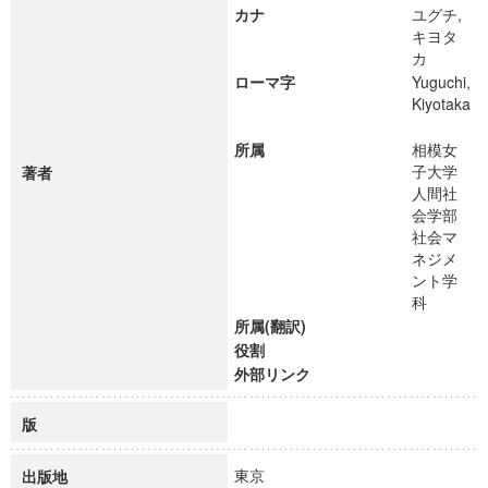
カナ
ユグチ,
キヨタ
カ
ローマ字
Yuguchi,
Kiyotaka
所属
相模女
子大学
著者
人間社
会学部
社会マ
ネジメ
ント学
科
所属(翻訳)
役割
外部リンク
版
東京
出版地