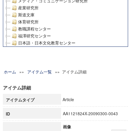
メディア・コミュニケーション研究所
産業研究所
斯道文庫
体育研究所
教職課程センター
福澤研究センター
日本語・日本文化教育センター
アート・センター
外国語教育研究センター
デジタルメディア・コンテンツ統合研究センター
ホーム
»»
グローバルリサーチインスティテュート
アイテム一覧
»» アイテム詳細
塾内助成報告書
科学研究費補助金研究成果報告書
アイテム詳細
21世紀COEプログラム
Article
アイテムタイプ
慶應義塾大学グローバルCOEプログラム市民社会ガバナンス
慶應義塾大学グローバルCOEプログラム論理と感性の先端的
AA1121824X-20090300-0043
ID
博士課程教育リーディングプログラム「超成熟社会発展のサ
学術雑誌掲載論文等(8)
画像
その他