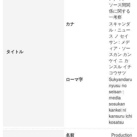
ソース間関
係に関する
一考察
カナ
スキャンダ
ル・ニュー
ス ノ セイ
サン : メデ
ィア・ソー
タイトル
スカン カン
ケイ ニ カ
ンスル イチ
コウサツ
ローマ字
Sukyandaru
nyusu no
seisan :
media
sosukan
kankei ni
kansuru ichi
kosatsu
名前
Production