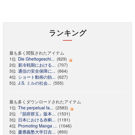
ランキング
最も多く閲覧されたアイテム
1位
Die Ghettogeschi...
(829)
2位
新冷戦期における...
(707)
3位
通信の安全保障に...
(664)
4位
ショート動画の効...
(627)
5位
J.S. ミルの社会...
(555)
最も多くダウンロードされたアイテム
1位
The perpetual fa...
(2583)
2位
『韻府群玉』版本...
(1531)
3位
日本における赤痢...
(1191)
4位
Promoting Manga ...
(1046)
5位
慶應義塾大学日吉...
(850)