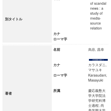
of scandal
news : a
study of
media-
別タイトル
source
relation
カナ
ローマ字
名前
烏谷, 昌幸
カナ
カラスダニ,
マサユキ
ローマ字
Karasudani,
Masayuki
所属
慶応義塾大
著者
学大学院法
学研究科博
士過程; 尚
美学園大学