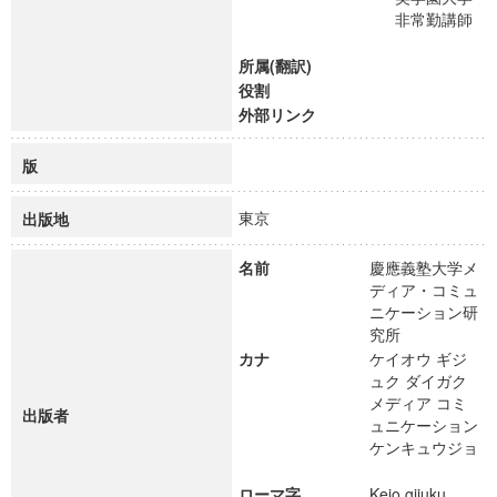
非常勤講師
所属(翻訳)
役割
外部リンク
版
東京
出版地
名前
慶應義塾大学メ
ディア・コミュ
ニケーション研
究所
カナ
ケイオウ ギジ
ュク ダイガク
メディア コミ
出版者
ュニケーション
ケンキュウジョ
ローマ字
Keio gijuku