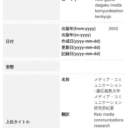
daigaku media
komyunikeshon
kenkyujo
出版年(from:yyyy)
2003
出版年(to:yyyy)
作成日(yyyy-mm-dd)
日付
更新日(yyyy-mm-dd)
記録日(yyyy-mm-dd)
形態
名前
メディア・コミ
ュニケーション
: 慶応義塾大学
メディア・コミ
ュニケーション
研究所紀要
翻訳
Keio media
communications
上位タイトル
research