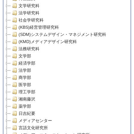
文学研究科
法学研究科
社会学研究科
(KBS)経営管理研究科
(SDM)システムデザイン・マネジメント研究科
(KMD)メディアデザイン研究科
法務研究科
文学部
経済学部
法学部
商学部
医学部
理工学部
湘南藤沢
薬学部
日吉紀要
メディアセンター
言語文化研究所