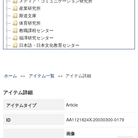
メディア・コミュニケーション研究所
産業研究所
斯道文庫
体育研究所
教職課程センター
福澤研究センター
日本語・日本文化教育センター
アート・センター
外国語教育研究センター
デジタルメディア・コンテンツ統合研究センター
ホーム
»»
グローバルリサーチインスティテュート
アイテム一覧
»» アイテム詳細
塾内助成報告書
科学研究費補助金研究成果報告書
アイテム詳細
21世紀COEプログラム
Article
アイテムタイプ
慶應義塾大学グローバルCOEプログラム市民社会ガバナンス
慶應義塾大学グローバルCOEプログラム論理と感性の先端的
AA1121824X-20030300-0179
ID
博士課程教育リーディングプログラム「超成熟社会発展のサ
学術雑誌掲載論文等(8)
画像
その他