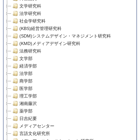
文学研究科
法学研究科
社会学研究科
(KBS)経営管理研究科
(SDM)システムデザイン・マネジメント研究科
(KMD)メディアデザイン研究科
法務研究科
文学部
経済学部
法学部
商学部
医学部
理工学部
湘南藤沢
薬学部
日吉紀要
メディアセンター
言語文化研究所