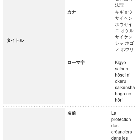
法理
カナ
キギョウ
サイヘン
ホウセイ
ニ オケル
サイケン
タイトル
シャ ホゴ
ノ ホウリ
ローマ字
Kigyō
saihen
hōsei ni
okeru
saikensha
hogo no
hōri
名前
La
protection
des
créanciers
dans les