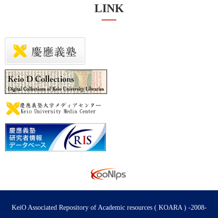
LINK
KeiO Associated Repository of Academic resources ( KOARA ) -2008-