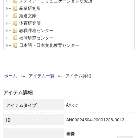
メディア・コミュニケーション研究所
産業研究所
斯道文庫
体育研究所
教職課程センター
福澤研究センター
日本語・日本文化教育センター
アート・センター
外国語教育研究センター
デジタルメディア・コンテンツ統合研究センター
ホーム
»»
グローバルリサーチインスティテュート
アイテム一覧
»» アイテム詳細
塾内助成報告書
科学研究費補助金研究成果報告書
アイテム詳細
21世紀COEプログラム
Article
アイテムタイプ
慶應義塾大学グローバルCOEプログラム市民社会ガバナンス
慶應義塾大学グローバルCOEプログラム論理と感性の先端的
AN00224504-20001228-0013
ID
博士課程教育リーディングプログラム「超成熟社会発展のサ
学術雑誌掲載論文等(8)
画像
その他