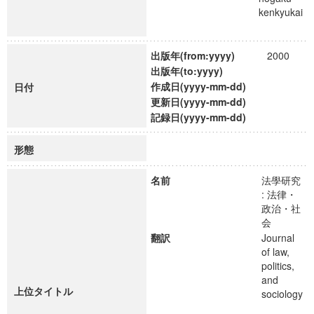
kenkyukai
出版年(from:yyyy)
2000
出版年(to:yyyy)
作成日(yyyy-mm-dd)
日付
更新日(yyyy-mm-dd)
記録日(yyyy-mm-dd)
形態
名前
法學研究
: 法律・
政治・社
会
翻訳
Journal
of law,
politics,
and
上位タイトル
sociology