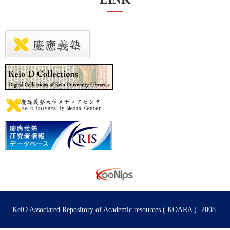
KeiO Associated Repository of Academic resources ( KOARA ) -2008-