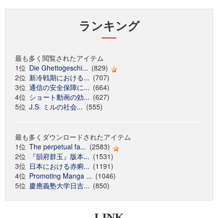
ランキング
最も多く閲覧されたアイテム
1位
Die Ghettogeschi...
(829)
2位
新冷戦期における...
(707)
3位
通信の安全保障に...
(664)
4位
ショート動画の効...
(627)
5位
J.S. ミルの社会...
(555)
最も多くダウンロードされたアイテム
1位
The perpetual fa...
(2583)
2位
『韻府群玉』版本...
(1531)
3位
日本における赤痢...
(1191)
4位
Promoting Manga ...
(1046)
5位
慶應義塾大学日吉...
(850)
LINK