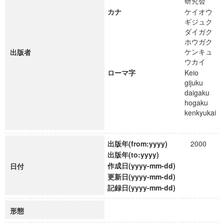
研究会
カナ
ケイオウ
ギジュク
ダイガク
ホウガク
ケンキュ
出版者
ウカイ
ローマ字
Keio
gijuku
daigaku
hogaku
kenkyukai
出版年(from:yyyy)
2000
出版年(to:yyyy)
作成日(yyyy-mm-dd)
日付
更新日(yyyy-mm-dd)
記録日(yyyy-mm-dd)
形態