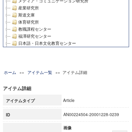
メディア・コミュニケーション研究所
産業研究所
斯道文庫
体育研究所
教職課程センター
福澤研究センター
日本語・日本文化教育センター
アート・センター
外国語教育研究センター
デジタルメディア・コンテンツ統合研究センター
ホーム
»»
グローバルリサーチインスティテュート
アイテム一覧
»» アイテム詳細
塾内助成報告書
科学研究費補助金研究成果報告書
アイテム詳細
21世紀COEプログラム
Article
アイテムタイプ
慶應義塾大学グローバルCOEプログラム市民社会ガバナンス
慶應義塾大学グローバルCOEプログラム論理と感性の先端的
AN00224504-20001228-0239
ID
博士課程教育リーディングプログラム「超成熟社会発展のサ
学術雑誌掲載論文等(8)
画像
その他