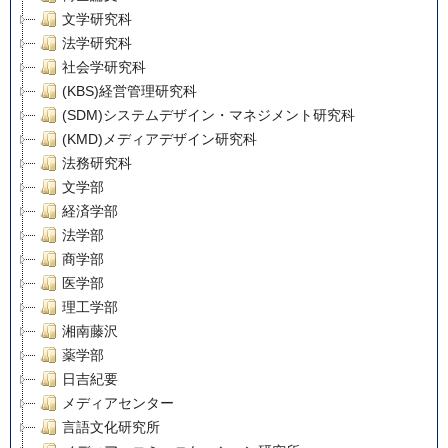
文学研究科
法学研究科
社会学研究科
(KBS)経営管理研究科
(SDM)システムデザイン・マネジメント研究科
(KMD)メディアデザイン研究科
法務研究科
文学部
経済学部
法学部
商学部
医学部
理工学部
湘南藤沢
薬学部
日吉紀要
メディアセンター
言語文化研究所