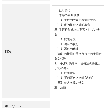
一 はじめに

二 手形の署名制度

 (一) 主観的意義と客観的意義

 (二) 動的概念と静的概念

三 手形行為成立の要素としての署
名

 (一) 問題意識

 (二) 署名の代行

 (三) 署名の代理

目次
 (四) 無権限の署名代行と無権限の
署名代理

四、手形行為者同一性確認の要素と
しての署名

 (一) 問題意識

 (二) 手形署名と名義(名称)

 (三) 他人名義の署名

五、結語
キーワード