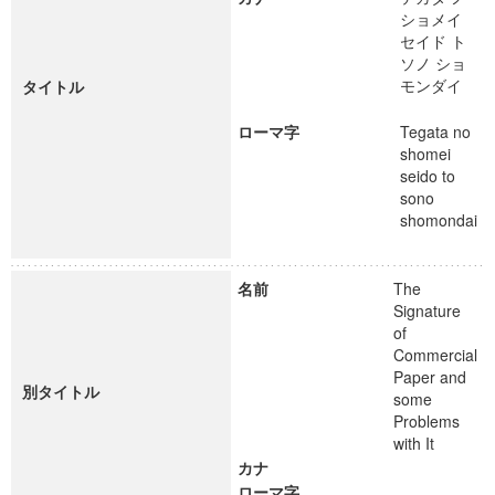
ショメイ
セイド ト
ソノ ショ
モンダイ
タイトル
ローマ字
Tegata no
shomei
seido to
sono
shomondai
名前
The
Signature
of
Commercial
Paper and
別タイトル
some
Problems
with It
カナ
ローマ字