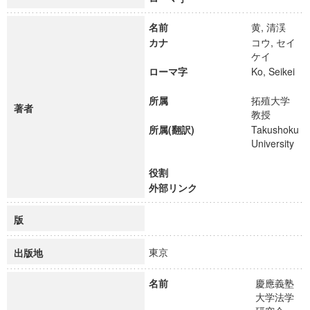
名前
黄, 清渓
カナ
コウ, セイ
ケイ
ローマ字
Ko, Seikei
所属
拓殖大学
著者
教授
所属(翻訳)
Takushoku
University
役割
外部リンク
版
東京
出版地
名前
慶應義塾
大学法学