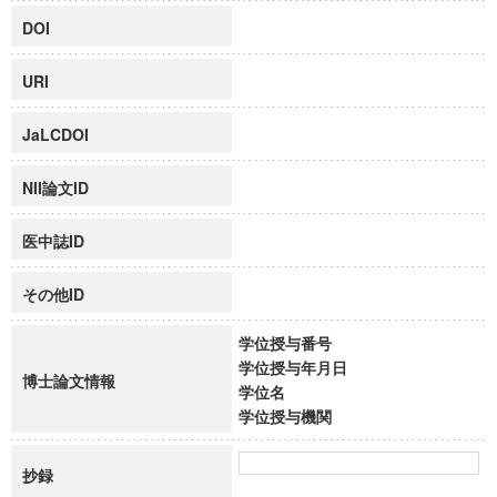
DOI
URI
JaLCDOI
NII論文ID
医中誌ID
その他ID
学位授与番号
学位授与年月日
博士論文情報
学位名
学位授与機関
抄録