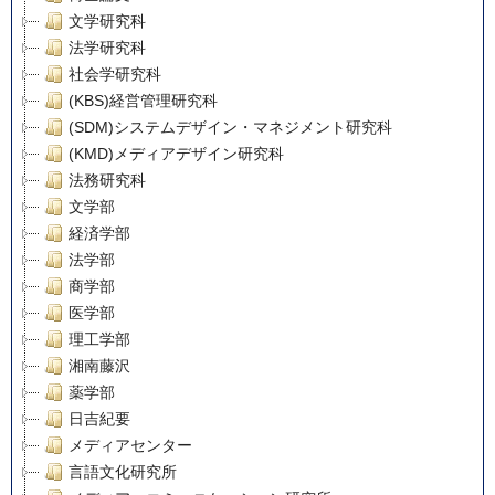
文学研究科
法学研究科
社会学研究科
(KBS)経営管理研究科
(SDM)システムデザイン・マネジメント研究科
(KMD)メディアデザイン研究科
法務研究科
文学部
経済学部
法学部
商学部
医学部
理工学部
湘南藤沢
薬学部
日吉紀要
メディアセンター
言語文化研究所