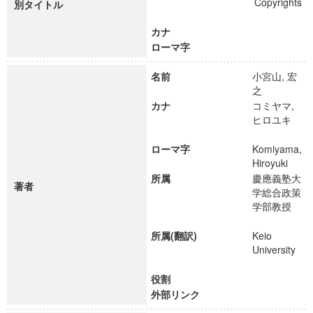
Copyrights
別タイトル
カナ
ローマ字
名前
小宮山, 宏
之
カナ
コミヤマ,
ヒロユキ
ローマ字
Komiyama,
Hiroyuki
所属
慶應義塾大
著者
学総合政策
学部教授
所属(翻訳)
Keio
University
役割
外部リンク