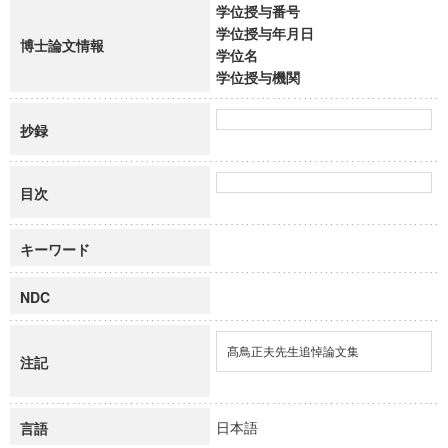
学位授与番号
学位授与年月日
博士論文情報
学位名
学位授与機関
抄録
目次
キーワード
NDC
髙鳥正夫先生追悼論文集
注記
日本語
言語