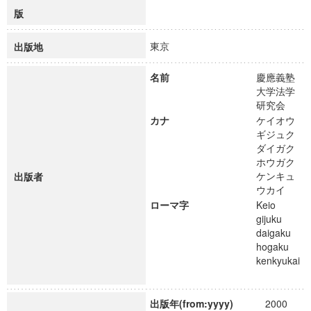
版
東京
出版地
名前
慶應義塾
大学法学
研究会
カナ
ケイオウ
ギジュク
ダイガク
ホウガク
ケンキュ
出版者
ウカイ
ローマ字
Keio
gijuku
daigaku
hogaku
kenkyukai
出版年(from:yyyy)
2000