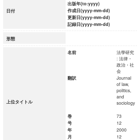
出版年(to:yyyy)
作成日(yyyy-mm-dd)
日付
更新日(yyyy-mm-dd)
記録日(yyyy-mm-dd)
形態
名前
法學研究
: 法律・
政治・社
会
翻訳
Journal
of law,
politics,
and
上位タイトル
sociology
巻
73
号
12
年
2000
月
12