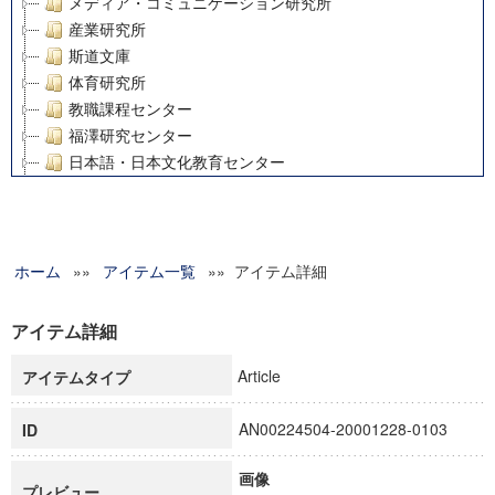
メディア・コミュニケーション研究所
産業研究所
斯道文庫
体育研究所
教職課程センター
福澤研究センター
日本語・日本文化教育センター
アート・センター
外国語教育研究センター
デジタルメディア・コンテンツ統合研究センター
ホーム
»»
グローバルリサーチインスティテュート
アイテム一覧
»» アイテム詳細
塾内助成報告書
科学研究費補助金研究成果報告書
アイテム詳細
21世紀COEプログラム
Article
アイテムタイプ
慶應義塾大学グローバルCOEプログラム市民社会ガバナンス
慶應義塾大学グローバルCOEプログラム論理と感性の先端的
AN00224504-20001228-0103
ID
博士課程教育リーディングプログラム「超成熟社会発展のサ
学術雑誌掲載論文等(8)
画像
その他
プレビュー