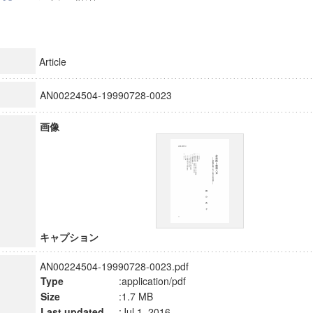
Article
AN00224504-19990728-0023
画像
キャプション
AN00224504-19990728-0023.pdf
Type
:application/pdf
Size
:1.7 MB
Last updated
:Jul 1, 2016