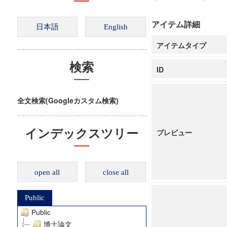
アイテム詳細
アイテムタイプ
検索
ID
全文検索(Googleカスタム検索)
インデックスツリー
プレビュー
open all
close all
Public
Public
博士論文