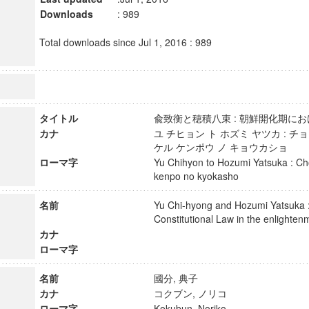
Downloads
: 989
Total downloads since Jul 1, 2016 : 989
タイトル
兪致衡と穂積八束 : 朝鮮開化期
カナ
ユ チヒョン ト ホズミ ヤツカ : チ
ケル ケンポウ ノ キョウカショ
ローマ字
Yu Chihyon to Hozumi Yatsuka : Cho
kenpo no kyokasho
名前
Yu Chi-hyong and Hozumi Yatsuka :
Constitutional Law in the enlight
カナ
ローマ字
名前
國分, 典子
カナ
コクブン, ノリコ
ローマ字
Kokubun, Noriko