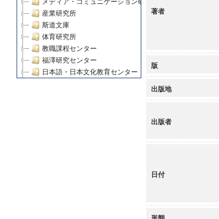
メディア・コミュニケーション研究所
著者
産業研究所
斯道文庫
体育研究所
教職課程センター
福澤研究センター
版
日本語・日本文化教育センター
アート・センター
出版地
外国語教育研究センター
デジタルメディア・コンテンツ統合研究センター
グローバルリサーチインスティテュート
出版者
塾内助成報告書
科学研究費補助金研究成果報告書
21世紀COEプログラム
慶應義塾大学グローバルCOEプログラム市民社会ガバナ
日付
慶應義塾大学グローバルCOEプログラム論理と感性の先
博士課程教育リーディングプログラム「超成熟社会発展
学術雑誌掲載論文等(8)
その他
形態