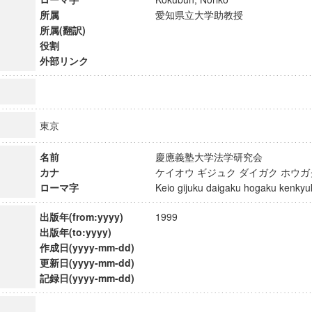
所属
愛知県立大学助教授
所属(翻訳)
役割
外部リンク
東京
名前
慶應義塾大学法学研究会
カナ
ケイオウ ギジュク ダイガク ホウ
ローマ字
Keio gijuku daigaku hogaku kenk
出版年(from:yyyy)
1999
出版年(to:yyyy)
ンス教育研究センター
作成日(yyyy-mm-dd)
端的教育研究拠点
更新日(yyyy-mm-dd)
のサイエンス」
記録日(yyyy-mm-dd)