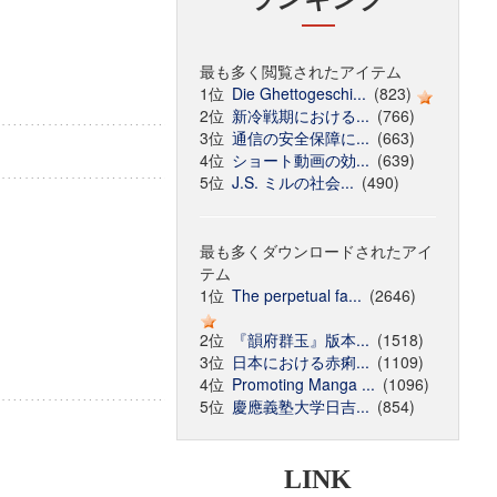
最も多く閲覧されたアイテム
1位
Die Ghettogeschi...
(823)
2位
新冷戦期における...
(766)
3位
通信の安全保障に...
(663)
4位
ショート動画の効...
(639)
5位
J.S. ミルの社会...
(490)
最も多くダウンロードされたアイ
テム
1位
The perpetual fa...
(2646)
2位
『韻府群玉』版本...
(1518)
3位
日本における赤痢...
(1109)
4位
Promoting Manga ...
(1096)
5位
慶應義塾大学日吉...
(854)
LINK