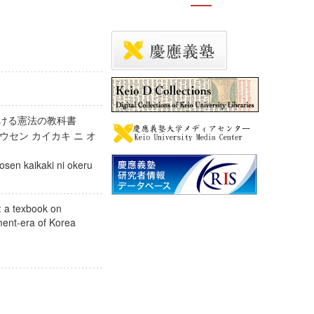
における憲法の教科書
ョウセン カイカキ ニ オ
sen kaikaki ni okeru
 a texbook on
enment-era of Korea