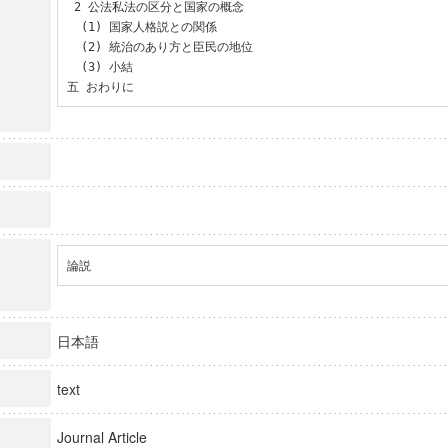
 2 公法私法の区分と国家の概念

  (1) 国家人格説との関係

  (2) 統治のあり方と臣民の地位

  (3) 小結

五 おわりに
論説
日本語
text
Journal Article