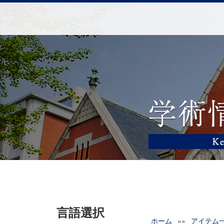
言語選択
ホーム
»»
アイテム