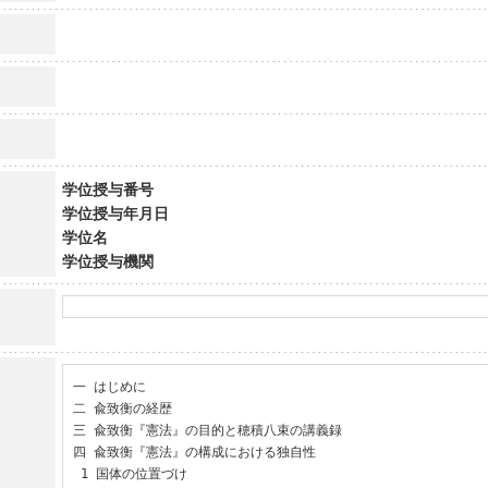
学位授与番号
学位授与年月日
学位名
学位授与機関
一 はじめに

二 兪致衡の経歴

三 兪致衡『憲法』の目的と穂積八束の講義録

四 兪致衡『憲法』の構成における独自性

 1 国体の位置づけ
