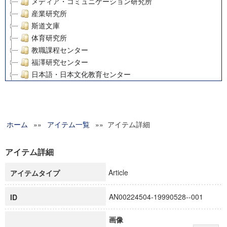
メディア・コミュニケーション研究所
産業研究所
斯道文庫
体育研究所
教職課程センター
福澤研究センター
日本語・日本文化教育センター
アート・センター
外国語教育研究センター
デジタルメディア・コンテンツ統合研究センター
ホーム
»»
グローバルリサーチインスティテュート
アイテム一覧
»» アイテム詳細
塾内助成報告書
科学研究費補助金研究成果報告書
アイテム詳細
21世紀COEプログラム
Article
アイテムタイプ
慶應義塾大学グローバルCOEプログラム市民社会ガバナンス
慶應義塾大学グローバルCOEプログラム論理と感性の先端的
AN00224504-19990528--001
ID
博士課程教育リーディングプログラム「超成熟社会発展のサ
学術雑誌掲載論文等(8)
画像
その他