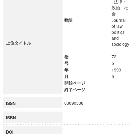
: 法律・
政治・社
会
翻訳
Journal
of law,
politics,
and
上位タイトル
sociology
巻
72
号
5
年
1999
月
5
開始ページ
終了ページ
03890538
ISSN
ISBN
DOI