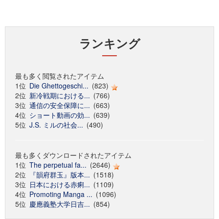
ランキング
最も多く閲覧されたアイテム
1位
Die Ghettogeschi...
(823)
2位
新冷戦期における...
(766)
3位
通信の安全保障に...
(663)
4位
ショート動画の効...
(639)
5位
J.S. ミルの社会...
(490)
最も多くダウンロードされたアイテム
1位
The perpetual fa...
(2646)
2位
『韻府群玉』版本...
(1518)
3位
日本における赤痢...
(1109)
4位
Promoting Manga ...
(1096)
5位
慶應義塾大学日吉...
(854)