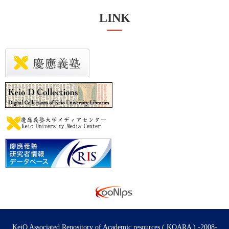
LINK
KeiO Associated Repository of Academic resources ( KOARA ) -2008-