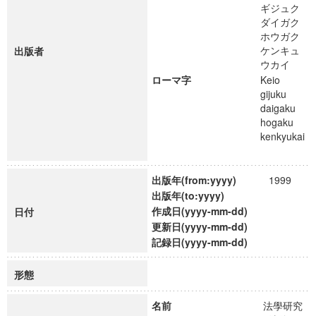
ギジュク
ダイガク
ホウガク
ケンキュ
出版者
ウカイ
ローマ字
Keio
gijuku
daigaku
hogaku
kenkyukai
出版年(from:yyyy)
1999
出版年(to:yyyy)
作成日(yyyy-mm-dd)
日付
更新日(yyyy-mm-dd)
記録日(yyyy-mm-dd)
形態
名前
法學研究