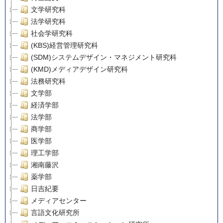
文学研究科
法学研究科
社会学研究科
(KBS)経営管理研究科
(SDM)システムデザイン・マネジメント研究科
(KMD)メディアデザイン研究科
法務研究科
文学部
経済学部
法学部
商学部
医学部
理工学部
湘南藤沢
薬学部
日吉紀要
メディアセンター
言語文化研究所