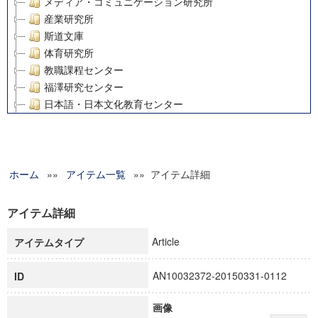
メディア・コミュニケーション研究所
産業研究所
斯道文庫
体育研究所
教職課程センター
福澤研究センター
日本語・日本文化教育センター
アート・センター
外国語教育研究センター
デジタルメディア・コンテンツ統合研究センター
ホーム
»»
グローバルリサーチインスティテュート
アイテム一覧
»» アイテム詳細
塾内助成報告書
科学研究費補助金研究成果報告書
アイテム詳細
21世紀COEプログラム
Article
アイテムタイプ
慶應義塾大学グローバルCOEプログラム市民社会ガバナンス
慶應義塾大学グローバルCOEプログラム論理と感性の先端的
AN10032372-20150331-0112
ID
博士課程教育リーディングプログラム「超成熟社会発展のサ
学術雑誌掲載論文等(8)
画像
その他