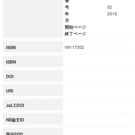
巻
号
52
年
2015
月
開始ページ
終了ページ
09117202
ISSN
ISBN
DOI
URI
JaLCDOI
NII論文ID
医中誌ID