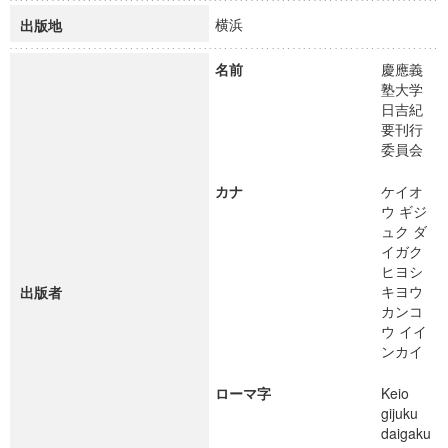
横浜
出版地
名前
慶應義
塾大学
日吉紀
要刊行
委員会
カナ
ケイオ
ウ ギジ
ュク ダ
イガク
ヒヨシ
キヨウ
出版者
カンコ
ウ イイ
ンカイ
ローマ字
Keio
gijuku
daigaku