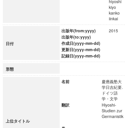
hiyoshi
kiyo
kanko
iinkai
出版年(from:yyyy)
2015
出版年(to:yyyy)
作成日(yyyy-mm-dd)
日付
更新日(yyyy-mm-dd)
記録日(yyyy-mm-dd)
形態
名前
慶應義塾大
学日吉紀要.
ドイツ語
学・文学
翻訳
Hiyoshi-
Studien zur
Germanistik
上位タイトル