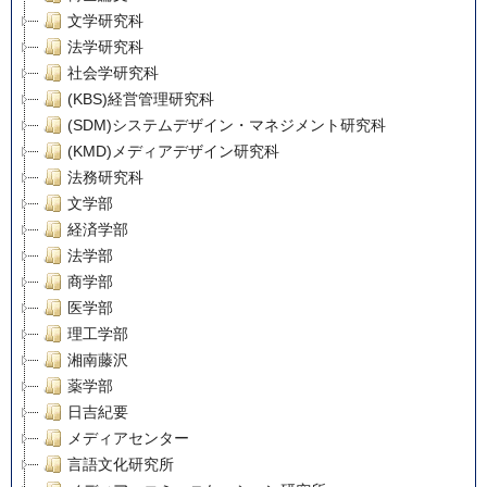
文学研究科
法学研究科
社会学研究科
(KBS)経営管理研究科
(SDM)システムデザイン・マネジメント研究科
(KMD)メディアデザイン研究科
法務研究科
文学部
経済学部
法学部
商学部
医学部
理工学部
湘南藤沢
薬学部
日吉紀要
メディアセンター
言語文化研究所