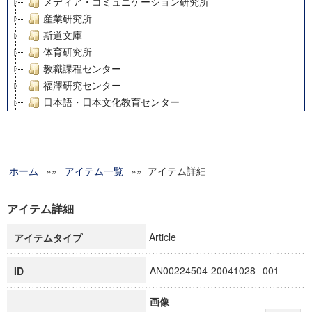
メディア・コミュニケーション研究所
産業研究所
斯道文庫
体育研究所
教職課程センター
福澤研究センター
日本語・日本文化教育センター
アート・センター
外国語教育研究センター
デジタルメディア・コンテンツ統合研究センター
ホーム
»»
グローバルリサーチインスティテュート
アイテム一覧
»» アイテム詳細
塾内助成報告書
科学研究費補助金研究成果報告書
アイテム詳細
21世紀COEプログラム
Article
アイテムタイプ
慶應義塾大学グローバルCOEプログラム市民社会ガバナンス
慶應義塾大学グローバルCOEプログラム論理と感性の先端的
AN00224504-20041028--001
ID
博士課程教育リーディングプログラム「超成熟社会発展のサ
学術雑誌掲載論文等(8)
画像
その他