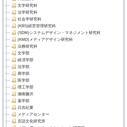
文学研究科
法学研究科
社会学研究科
(KBS)経営管理研究科
(SDM)システムデザイン・マネジメント研究科
(KMD)メディアデザイン研究科
法務研究科
文学部
経済学部
法学部
商学部
医学部
理工学部
湘南藤沢
薬学部
日吉紀要
メディアセンター
言語文化研究所