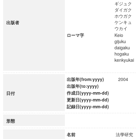
ギジュク
ダイガク
ホウガク
ケンキュ
出版者
ウカイ
ローマ字
Keio
gijuku
daigaku
hogaku
kenkyukai
出版年(from:yyyy)
2004
出版年(to:yyyy)
作成日(yyyy-mm-dd)
日付
更新日(yyyy-mm-dd)
記録日(yyyy-mm-dd)
形態
名前
法學研究