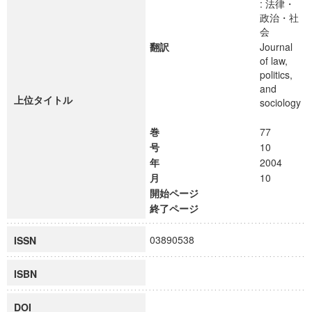
: 法律・
政治・社
会
翻訳
Journal
of law,
politics,
and
上位タイトル
sociology
巻
77
号
10
年
2004
月
10
開始ページ
終了ページ
03890538
ISSN
ISBN
DOI