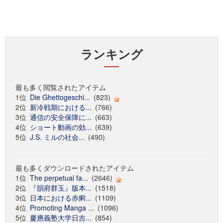
ランキング
最も多く閲覧されたアイテム
1位
Die Ghettogeschi...
(823)
2位
新冷戦期における...
(766)
3位
通信の安全保障に...
(663)
4位
ショート動画の効...
(639)
5位
J.S. ミルの社会...
(490)
最も多くダウンロードされたアイテム
1位
The perpetual fa...
(2646)
2位
『韻府群玉』版本...
(1518)
3位
日本における赤痢...
(1109)
4位
Promoting Manga ...
(1096)
5位
慶應義塾大学日吉...
(854)