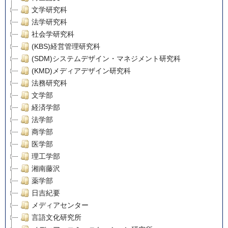
文学研究科
法学研究科
社会学研究科
(KBS)経営管理研究科
(SDM)システムデザイン・マネジメント研究科
(KMD)メディアデザイン研究科
法務研究科
文学部
経済学部
法学部
商学部
医学部
理工学部
湘南藤沢
薬学部
日吉紀要
メディアセンター
言語文化研究所