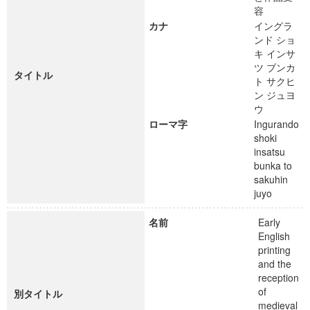
容
カナ
イングラ
ンド ショ
キ インサ
ツ ブンカ
タイトル
ト サクヒ
ン ジュヨ
ウ
ローマ字
Ingurando
shoki
insatsu
bunka to
sakuhin
juyo
名前
Early
English
printing
and the
reception
of
別タイトル
medieval