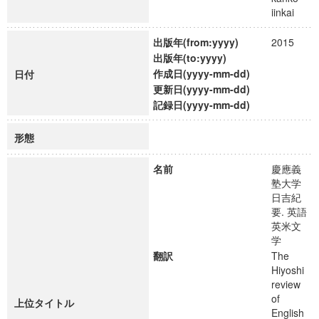
iinkai
出版年(from:yyyy)
2015
出版年(to:yyyy)
作成日(yyyy-mm-dd)
日付
更新日(yyyy-mm-dd)
記録日(yyyy-mm-dd)
形態
名前
慶應義
塾大学
日吉紀
要. 英語
英米文
学
翻訳
The
Hiyoshi
review
of
上位タイトル
English