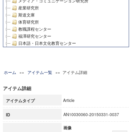
メディア・コミュニケーション研究所
産業研究所
斯道文庫
体育研究所
教職課程センター
福澤研究センター
日本語・日本文化教育センター
アート・センター
外国語教育研究センター
デジタルメディア・コンテンツ統合研究センター
ホーム
»»
グローバルリサーチインスティテュート
アイテム一覧
»» アイテム詳細
塾内助成報告書
科学研究費補助金研究成果報告書
アイテム詳細
21世紀COEプログラム
Article
アイテムタイプ
慶應義塾大学グローバルCOEプログラム市民社会ガバナンス
慶應義塾大学グローバルCOEプログラム論理と感性の先端的
AN10030060-20150331-0037
ID
博士課程教育リーディングプログラム「超成熟社会発展のサ
学術雑誌掲載論文等(8)
画像
その他