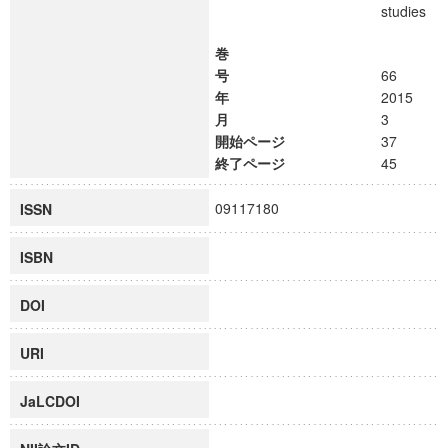
studies
巻
号
66
年
2015
月
3
開始ページ
37
終了ページ
45
09117180
ISSN
ISBN
DOI
URI
JaLCDOI