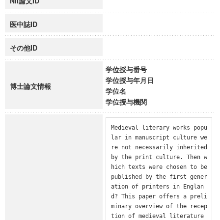
NII論文ID
医中誌ID
その他ID
学位授与番号
学位授与年月日
博士論文情報
学位名
学位授与機関
Medieval literary works popu
lar in manuscript culture we
re not necessarily inherited 
by the print culture. Then w
hich texts were chosen to be 
published by the first gener
ation of printers in Englan
d? This paper offers a preli
minary overview of the recep
tion of medieval literature 