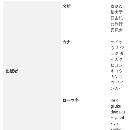
名前
慶應義
塾大学
日吉紀
要刊行
委員会
カナ
ケイオ
ウ ギジ
ュク ダ
イガク
ヒヨシ
キヨウ
出版者
カンコ
ウ イイ
ンカイ
ローマ字
Keio
gijuku
daigaku
Hiyoshi
kiyo
kanko