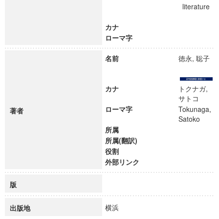
literature
カナ
ローマ字
名前
徳永, 聡子
カナ
トクナガ,
サトコ
ローマ字
Tokunaga,
著者
Satoko
所属
所属(翻訳)
役割
外部リンク
版
横浜
出版地